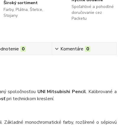
Široký sortiment
Spoľahlivé a pohodlné
Farby, Plátna, Štetce,
doručovanie cez
Stojany
Packetu
dnotenie
0
Komentáre
0
aný spoločnosťou
UNI Mitsubishi Pencil
. Kalibrované a
osť
pri technickom kreslení.
i
. Základné monochromatické farby, rozšírené o sépiovú