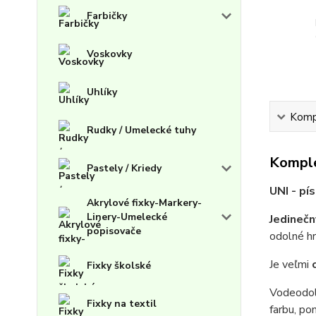
Farbičky
Voskovky
Uhlíky
Kompl
Rudky / Umelecké tuhy
Komple
Pastely / Kriedy
UNI - pí
Akrylové fixky-Markery-
Linery-Umelecké
Jedinečn
popisovače
odolné h
Je veľmi
Fixky školské
Vodeodol
Fixky na textil
farbu, po