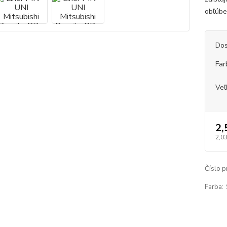
obľúbe
Dos
Far
Veľ
2,
2,03
Číslo p
Farba: