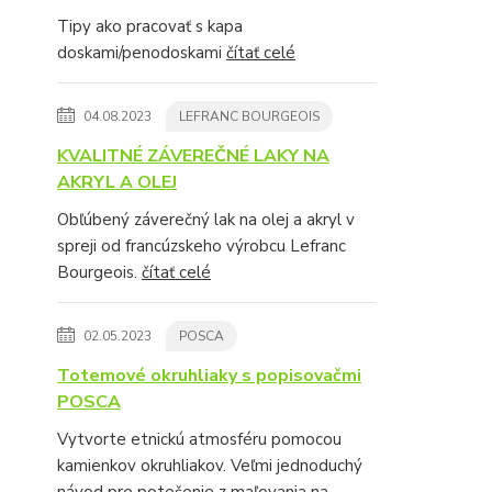
Tipy ako pracovať s kapa
doskami/penodoskami
čítať celé
04.08.2023
LEFRANC BOURGEOIS
KVALITNÉ ZÁVEREČNÉ LAKY NA
AKRYL A OLEJ
Obľúbený záverečný lak na olej a akryl v
spreji od francúzskeho výrobcu Lefranc
Bourgeois.
čítať celé
02.05.2023
POSCA
Totemové okruhliaky s popisovačmi
POSCA
Vytvorte etnickú atmosféru pomocou
kamienkov okruhliakov. Veľmi jednoduchý
návod pre potešenie z maľovania na