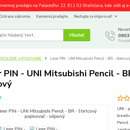
amennej predajni na Palackého 22, 811 02 Bratislava, kde sídli aj 
Ochrana súkromia
Kamenná predajňa
Nechajte sa inšpirovať!
Neviet
Hľadať
0903
Pondel
KRESLENIE A RYSOVANIE
Liner PIN - UNI Mitsubishi Pencil - BR - štetco
r PIN - UNI Mitsubishi Pencil - B
ový
UNI - p
kreatí
Pencil
zaisťu