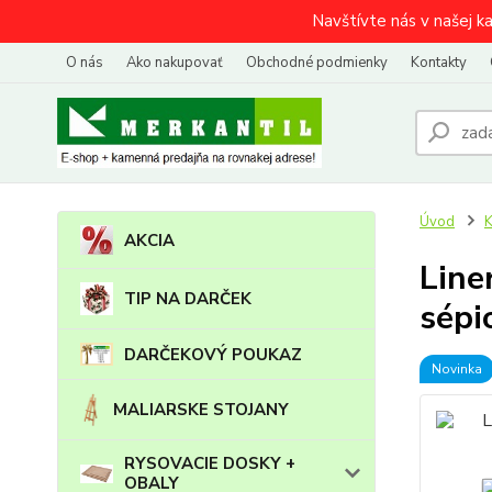
Navštívte nás v našej k
O nás
Ako nakupovať
Obchodné podmienky
Kontakty
Úvod
AKCIA
Line
TIP NA DARČEK
sépi
DARČEKOVÝ POUKAZ
Novinka
MALIARSKE STOJANY
RYSOVACIE DOSKY +
OBALY