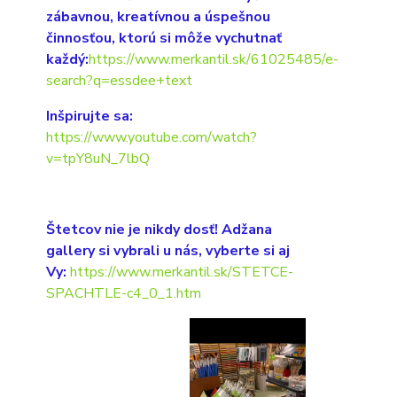
zábavnou, kreatívnou a úspešnou
činnosťou, ktorú si môže vychutnať
každý:
https://www.merkantil.sk/61025485/e-
search?q=essdee+text
Inšpirujte sa:
https://www.youtube.com/watch?
v=tpY8uN_7lbQ
Štetcov nie je nikdy dosť! Adžana
gallery si vybrali u nás, vyberte si aj
Vy:
https://www.merkantil.sk/STETCE-
SPACHTLE-c4_0_1.htm