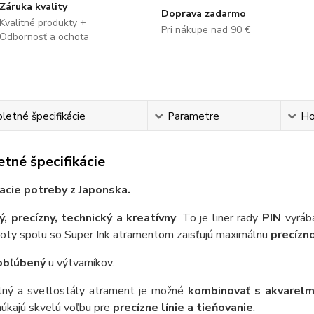
Záruka kvality
Doprava zadarmo
Kvalitné produkty +
Pri nákupe nad 90 €
Odbornosť a ochota
etné špecifikácie
Parametre
Ho
tné špecifikácie
sacie potreby z Japonska.
ý, precízny, technický a kreatívny
. To je liner rady
PIN
vyráb
roty spolu so Super Ink atramentom zaisťujú maximálnu
precízn
obľúbený
u výtvarníkov.
ný a svetlostály atrament je možné
kombinovať s akvarelm
núkajú skvelú voľbu pre
precízne línie a tieňovanie
.