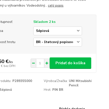
ný u výtvarníkov. Vodeodolný...
celý popis
tupnosť
Skladom 2 ks
ba
kosť hrotu
50 €
/
ks
Pridať do košíka
 €
bez DPH
roduktu:
P289355000
Výrobca/Značka:
UNI Mitsubishi
Pencil
Sépiová
Hrot:
PIN BR
Rýchle dodanie