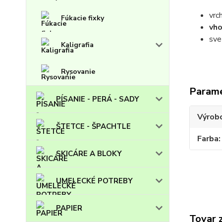
vrc
Fúkacie fixky
vh
sve
Kaligrafia
Rysovanie
Param
PÍSANIE - PERÁ - SADY
Výrob
ŠTETCE - ŠPACHTLE
Farba
SKICÁRE A BLOKY
UMELECKÉ POTREBY
PAPIER
Tovar 