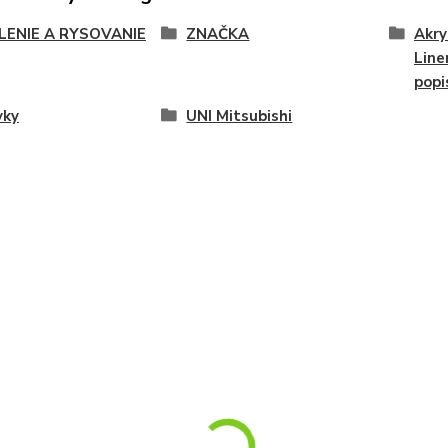
LENIE A RYSOVANIE
ZNAČKA
Akry
Line
popi
vky
UNI Mitsubishi