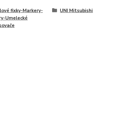
lové fixky-Markery-
UNI Mitsubishi
ry-Umelecké
sovače