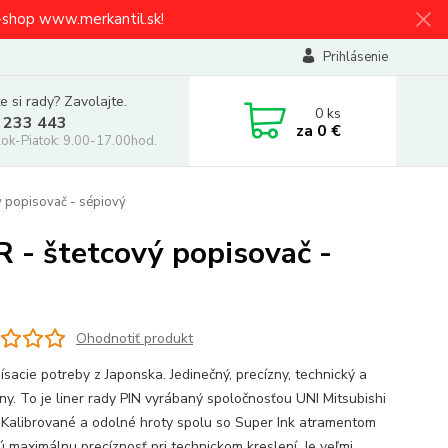
e-shop www.merkantil.sk!
Prihlásenie
e si rady? Zavolajte.
0
ks
 233 443
za
0 €
ok-Piatok: 9.00-17.00hod.
vý popisovač - sépiový
R - štetcový popisovač -
Ohodnotiť produkt
ísacie potreby z Japonska. Jedinečný, precízny, technický a
vny. To je liner rady PIN vyrábaný spoločnosťou UNI Mitsubishi
. Kalibrované a odolné hroty spolu so Super Ink atramentom
jú maximálnu precíznosť pri technickom kreslení. Je veľmi