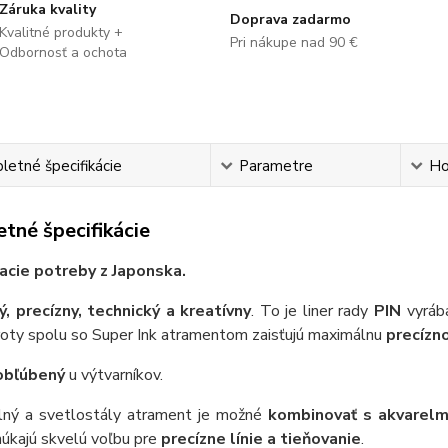
Záruka kvality
Doprava zadarmo
Kvalitné produkty +
Pri nákupe nad 90 €
Odbornosť a ochota
etné špecifikácie
Parametre
Ho
tné špecifikácie
sacie potreby z Japonska.
ý, precízny, technický a kreatívny
. To je liner rady
PIN
vyráb
roty spolu so Super Ink atramentom zaisťujú maximálnu
precízn
obľúbený
u výtvarníkov.
ný a svetlostály atrament je možné
kombinovať s akvarelm
núkajú skvelú voľbu pre
precízne línie a tieňovanie
.