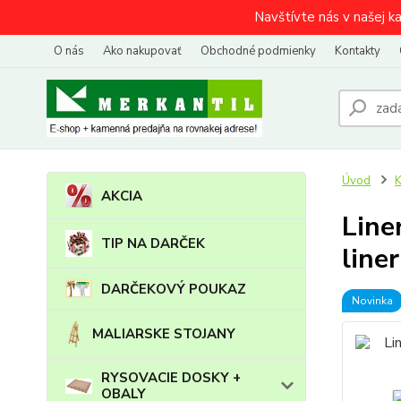
Navštívte nás v našej k
O nás
Ako nakupovať
Obchodné podmienky
Kontakty
Úvod
AKCIA
Line
TIP NA DARČEK
line
DARČEKOVÝ POUKAZ
Novinka
MALIARSKE STOJANY
RYSOVACIE DOSKY +
OBALY