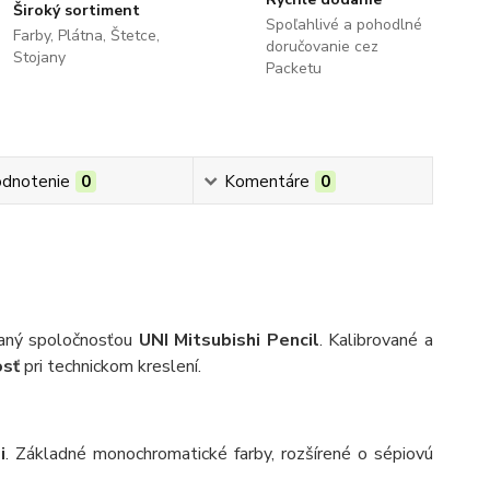
Široký sortiment
Spoľahlivé a pohodlné
Farby, Plátna, Štetce,
doručovanie cez
Stojany
Packetu
dnotenie
0
Komentáre
0
aný spoločnosťou
UNI Mitsubishi Pencil
. Kalibrované a
osť
pri technickom kreslení.
i
. Základné monochromatické farby, rozšírené o sépiovú