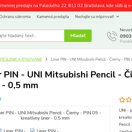
amennej predajni na Palackého 22, 811 02 Bratislava, kde sídli aj 
Ochrana súkromia
Kamenná predajňa
Nechajte sa inšpirovať!
Neviet
Hľadať
0903
Pondel
KRESLENIE A RYSOVANIE
Liner PIN - UNI Mitsubishi Pencil - Čierny - PIN 
r PIN - UNI Mitsubishi Pencil - Č
r - 0,5 mm
UNI - p
kreatí
Pencil
zaisťu