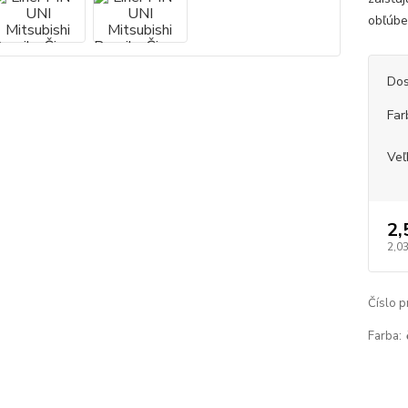
obľúbe
Dos
Far
Veľ
2,
2,03
Číslo p
Farba: