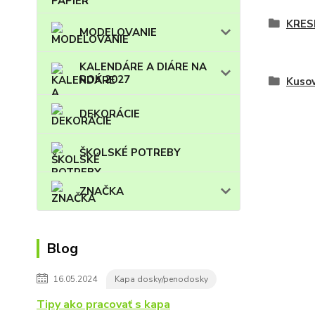
KRES
MODELOVANIE
KALENDÁRE A DIÁRE NA
ROK 2027
Kuso
DEKORÁCIE
ŠKOLSKÉ POTREBY
ZNAČKA
Blog
16.05.2024
Kapa dosky/penodosky
Tipy ako pracovať s kapa