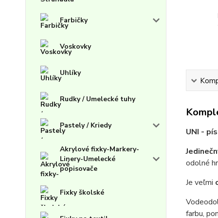
Farbičky
Voskovky
Uhlíky
Kompl
Rudky / Umelecké tuhy
Komple
Pastely / Kriedy
UNI - pí
Akrylové fixky-Markery-
Jedinečn
Linery-Umelecké
odolné h
popisovače
Je veľmi
Fixky školské
Vodeodol
farbu, po