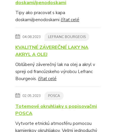
doskami/penodoskami
Tipy ako pracovať s kapa
doskami/penodoskami
čítať celé
04.08.2023
LEFRANC BOURGEOIS
KVALITNÉ ZÁVEREČNÉ LAKY NA
AKRYL A OLEJ
Obľúbený záverečný lak na olej a akryl v
spreji od francúzskeho výrobcu Lefranc
Bourgeois.
čítať celé
02.05.2023
POSCA
Totemové okruhliaky s popisovačmi
POSCA
Vytvorte etnickú atmosféru pomocou
kamienkov okruhliakov. Veľmi jednoduchý