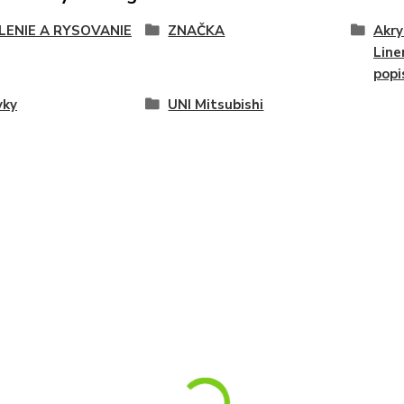
LENIE A RYSOVANIE
ZNAČKA
Akry
Line
popi
vky
UNI Mitsubishi