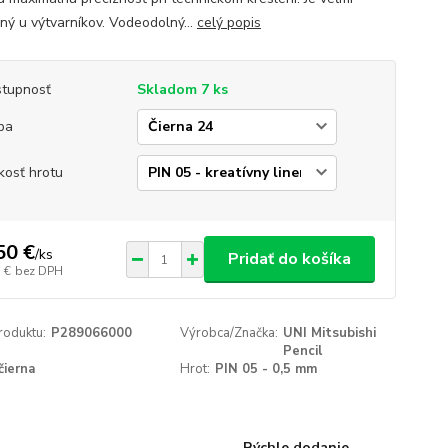
ný u výtvarníkov. Vodeodolný...
celý popis
tupnosť
Skladom 7 ks
ba
kosť hrotu
50 €
/
ks
Pridať do košíka
 €
bez DPH
roduktu:
P289066000
Výrobca/Značka:
UNI Mitsubishi
Pencil
čierna
Hrot:
PIN 05 - 0,5 mm
Rýchle dodanie