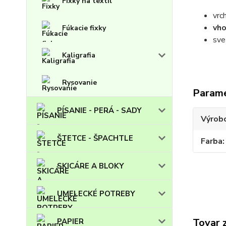
Fixky na textil
vrc
vh
Fúkacie fixky
sve
Kaligrafia
Rysovanie
Param
PÍSANIE - PERÁ - SADY
Výrob
ŠTETCE - ŠPACHTLE
Farba
SKICÁRE A BLOKY
UMELECKÉ POTREBY
Tovar 
PAPIER