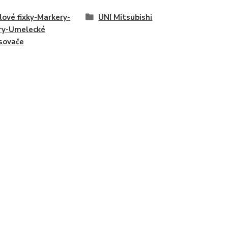
lové fixky-Markery-
UNI Mitsubishi
ry-Umelecké
sovače