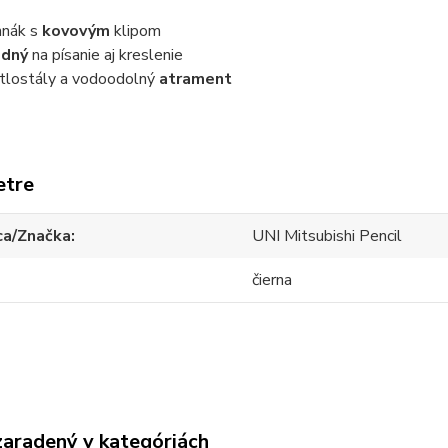
hnák s
kovovým
klipom
odný
na písanie aj kreslenie
tlostály a vodoodolný
atrament
etre
ca/Značka
UNI Mitsubishi Pencil
čierna
zaradený v kategóriách