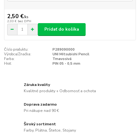
2,50 €
/
ks
2,03 €
bez DPH
Pridať do košíka
Číslo produktu:
P289090000
Výrobca/Značka:
UNI Mitsubishi Pencil
Farba:
Tmavosivá
Hrot:
PIN 05 - 0,5 mm
Záruka kvality
Kvalitné produkty + Odbornosť a ochota
Doprava zadarmo
Pri nákupe nad 90 €
Široký sortiment
Farby, Plátna, Štetce, Stojany