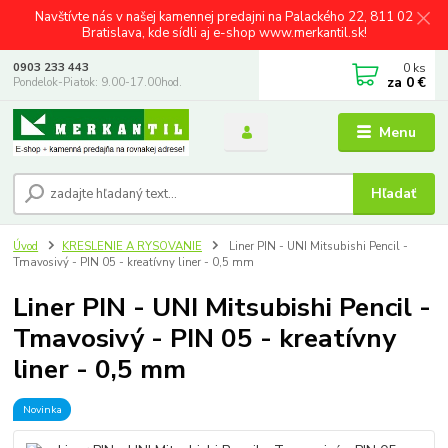
Navštívte nás v našej kamennej predajni na Palackého 22, 811 02
Bratislava, kde sídli aj e-shop www.merkantil.sk!
0
ks
0903 233 443
za
0 €
Pondelok-Piatok: 9.00-17.00hod.
Menu
Hľadať
Úvod
KRESLENIE A RYSOVANIE
Liner PIN - UNI Mitsubishi Pencil -
Tmavosivý - PIN 05 - kreatívny liner - 0,5 mm
Liner PIN - UNI Mitsubishi Pencil -
Tmavosivý - PIN 05 - kreatívny
liner - 0,5 mm
Novinka