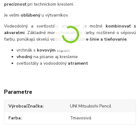
precíznosť
pri technickom kreslení.
Je veľmi
obľúbený
u výtvarníkov.
Vodeodolný a svetlostály atrament je možné
kombinovať s
akvarelmi
. Základné monochromatické farby, rozšírené o sépiovú
farbu, ponúkajú skvelú voľbu pre
precízne línie a tieňovanie
.
vrchnák s
kovovým
klipom
vhodný
na písanie aj kreslenie
svetlostály a vodoodolný
atrament
Parametre
Výrobca/Značka
UNI Mitsubishi Pencil
Farba
Tmavosivá