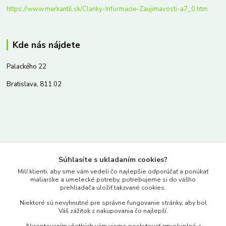
https://www.merkantil.sk/Clanky-Informacie-Zaujimavosti-a7_0.htm
Kde nás nájdete
Palackého 22
Bratislava, 811 02
Kontakty
Súhlasíte s ukladaním cookies?
www.merkantil.sk
Milí klienti, aby sme vám vedeli čo najlepšie odporúčať a ponúkať
maliarske a umelecké potreby, potrebujeme si do vášho
prehliadača uložiť takzvané cookies.
0903 233 443
Niektoré sú nevyhnutné pre správne fungovanie stránky, aby bol
Pondelok-Piatok: 9.00-17.00hod.
Váš zážitok z nakupovania čo najlepší.
objednavky@merkantil-obchod.sk