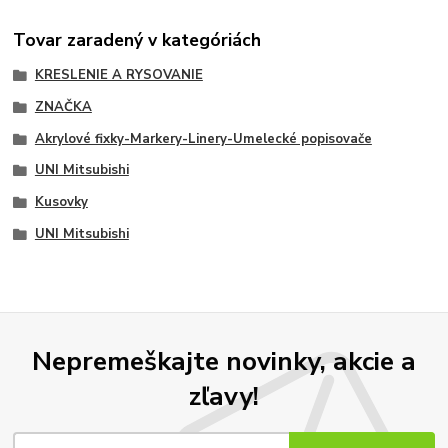
Tovar zaradený v kategóriách
KRESLENIE A RYSOVANIE
ZNAČKA
Akrylové fixky-Markery-Linery-Umelecké popisovače
UNI Mitsubishi
Kusovky
UNI Mitsubishi
Nepremeškajte novinky, akcie a
zľavy!