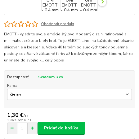
Ohodnotiť produkt
EMOTT - vyjadrite svoje emócie štýlovo Moderný dizajn, rafinované a
minimalistické telo biely hrot. To je EMOTT. Liner na každodenné písanie,
skicovanie a kreslenie. Vďaka 40 farbám od sladkých tónov po jemné
pastely, cez žiarivé základné farby až k odvážnym zemitým tónom, ľahko
uniknete do svojho k...
celý popis
Dostupnosť
Skladom 3 ks
Farba
1,30 €
/
ks
1,06 €
bez DPH
Pridať do košíka