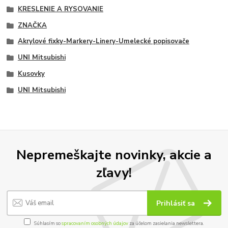
KRESLENIE A RYSOVANIE
ZNAČKA
Akrylové fixky-Markery-Linery-Umelecké popisovače
UNI Mitsubishi
Kusovky
UNI Mitsubishi
Nepremeškajte novinky, akcie a
zľavy!
Prihlásiť sa
Súhlasím so
spracovaním osobných údajov
za účelom zasielania newslettera.