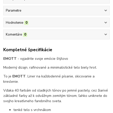
Parametre
Hodnotenie
0
Komentáre
0
Kompletné špecifikácie
EMOTT
- vyjadrite svoje emócie štýlovo
Moderný dizajn, rafinované a minimalistické telo biely hrot.
To je
EMOTT
. Liner na každodenné písanie, skicovanie a
kreslenie.
Vďaka 40 farbám od sladkých tónov po jemné pastely, cez žiarivé
základné farby až k odvážnym zemitým tónom, ľahko uniknete do
svojho kreatívneho farebného sveta.
tenké telo s vrchnákom