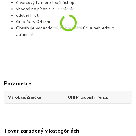
štvorcový tvar pre lepší úchop
vhodný na písanie aj kreslenie
odolný hrot
šírka čiary 0,4 mm
Obsahuje vodeodolný, neprepúšťajúci a neblednúci
atrament
Parametre
Výrobca/Značka
UNI Mitsubishi Pencil
Tovar zaradený v kategóriách