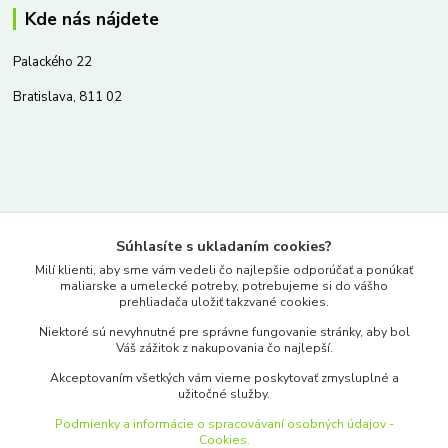
Kde nás nájdete
Palackého 22
Bratislava, 811 02
Kontakty
Súhlasíte s ukladaním cookies?
www.merkantil.sk
Milí klienti, aby sme vám vedeli čo najlepšie odporúčať a ponúkať
maliarske a umelecké potreby, potrebujeme si do vášho
prehliadača uložiť takzvané cookies.
0903 233 443
Niektoré sú nevyhnutné pre správne fungovanie stránky, aby bol
Pondelok-Piatok: 9.00-17.00hod.
Váš zážitok z nakupovania čo najlepší.
objednavky@merkantil-obchod.sk
Akceptovaním všetkých vám vieme poskytovať zmysluplné a
užitočné služby.
Podmienky a informácie o spracovávaní osobných údajov -
Cookies.