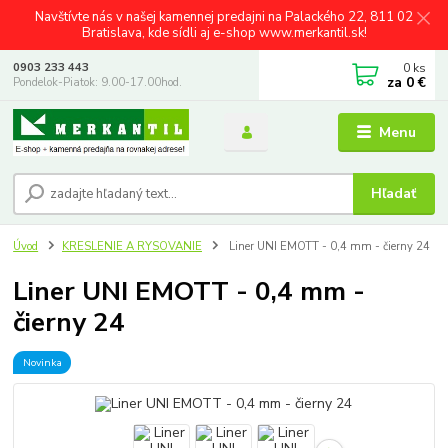
Navštívte nás v našej kamennej predajni na Palackého 22, 811 02
Bratislava, kde sídli aj e-shop www.merkantil.sk!
0
ks
0903 233 443
za
0 €
Pondelok-Piatok: 9.00-17.00hod.
Menu
Hľadať
Úvod
KRESLENIE A RYSOVANIE
Liner UNI EMOTT - 0,4 mm - čierny 24
Liner UNI EMOTT - 0,4 mm -
čierny 24
Novinka