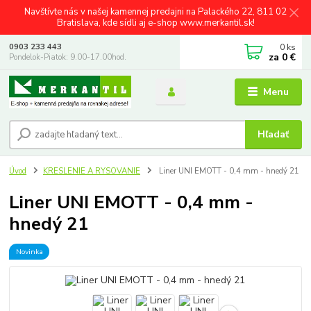
Navštívte nás v našej kamennej predajni na Palackého 22, 811 02
Bratislava, kde sídli aj e-shop www.merkantil.sk!
0
ks
0903 233 443
za
0 €
Pondelok-Piatok: 9.00-17.00hod.
Menu
Hľadať
Úvod
KRESLENIE A RYSOVANIE
Liner UNI EMOTT - 0,4 mm - hnedý 21
Liner UNI EMOTT - 0,4 mm -
hnedý 21
Novinka