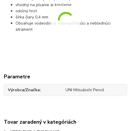
vhodný na písanie aj kreslenie
odolný hrot
šírka čiary 0,4 mm
Obsahuje vodeodolný, neprepúšťajúci a neblednúci
atrament
Parametre
Výrobca/Značka
UNI Mitsubishi Pencil
Tovar zaradený v kategóriách