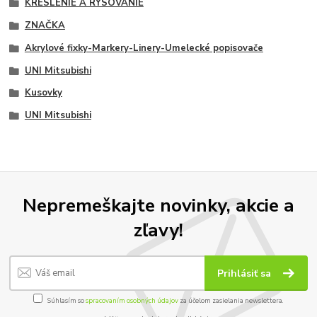
KRESLENIE A RYSOVANIE
ZNAČKA
Akrylové fixky-Markery-Linery-Umelecké popisovače
UNI Mitsubishi
Kusovky
UNI Mitsubishi
Nepremeškajte novinky, akcie a
zľavy!
Prihlásiť sa
Súhlasím so
spracovaním osobných údajov
za účelom zasielania newslettera.