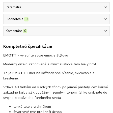
Parametre
Hodnotenie
0
Komentáre
0
Kompletné špecifikácie
EMOTT
- vyjadrite svoje emócie štýlovo
Moderný dizajn, rafinované a minimalistické telo biely hrot.
To je
EMOTT
. Liner na každodenné písanie, skicovanie a
kreslenie.
Vďaka 40 farbám od sladkých tónov po jemné pastely, cez žiarivé
základné farby až k odvážnym zemitým tónom, ľahko uniknete do
svojho kreatívneho farebného sveta.
tenké telo s vrchnákom
štvorcový tvar pre lepší úchop