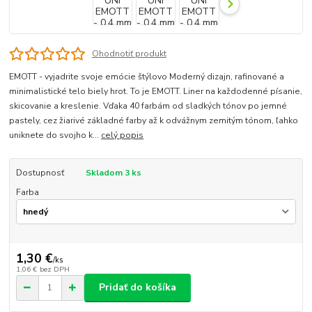
Ohodnotiť produkt
EMOTT - vyjadrite svoje emócie štýlovo Moderný dizajn, rafinované a
minimalistické telo biely hrot. To je EMOTT. Liner na každodenné písanie,
skicovanie a kreslenie. Vďaka 40 farbám od sladkých tónov po jemné
pastely, cez žiarivé základné farby až k odvážnym zemitým tónom, ľahko
uniknete do svojho k...
celý popis
Dostupnosť
Skladom 3 ks
Farba
1,30 €
/
ks
1,06 €
bez DPH
Pridať do košíka