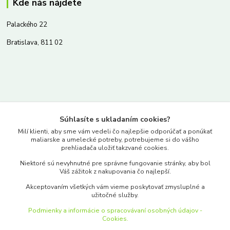
Kde nás nájdete
Palackého 22
Bratislava, 811 02
Kontakty
Súhlasíte s ukladaním cookies?
www.merkantil.sk
Milí klienti, aby sme vám vedeli čo najlepšie odporúčať a ponúkať
maliarske a umelecké potreby, potrebujeme si do vášho
prehliadača uložiť takzvané cookies.
0903 233 443
Niektoré sú nevyhnutné pre správne fungovanie stránky, aby bol
Pondelok-Piatok: 9.00-17.00hod.
Váš zážitok z nakupovania čo najlepší.
objednavky@merkantil-obchod.sk
Akceptovaním všetkých vám vieme poskytovať zmysluplné a
užitočné služby.
Podmienky a informácie o spracovávaní osobných údajov -
Cookies.