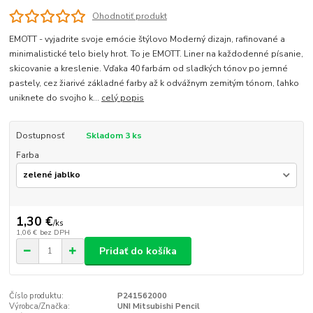
Ohodnotiť produkt
EMOTT - vyjadrite svoje emócie štýlovo Moderný dizajn, rafinované a
minimalistické telo biely hrot. To je EMOTT. Liner na každodenné písanie,
skicovanie a kreslenie. Vďaka 40 farbám od sladkých tónov po jemné
pastely, cez žiarivé základné farby až k odvážnym zemitým tónom, ľahko
uniknete do svojho k...
celý popis
Dostupnosť
Skladom 3 ks
Farba
1,30 €
/
ks
1,06 €
bez DPH
Pridať do košíka
Číslo produktu:
P241562000
Výrobca/Značka:
UNI Mitsubishi Pencil