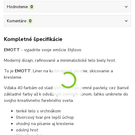
Hodnotenie
0
Komentáre
0
Kompletné špecifikácie
EMOTT
- vyjadrite svoje emócie štýlovo
Moderný dizajn, rafinované a minimalistické telo biely hrot.
To je
EMOTT
. Liner na každodenné písanie, skicovanie a
kreslenie.
Vďaka 40 farbám od sladkých tónov po jemné pastely, cez žiarivé
základné farby až k odvážnym zemitým tónom, ľahko uniknete do
svojho kreatívneho farebného sveta.
tenké telo s vrchnákom
štvorcový tvar pre lepší úchop
vhodný na písanie aj kreslenie
odolný hrot