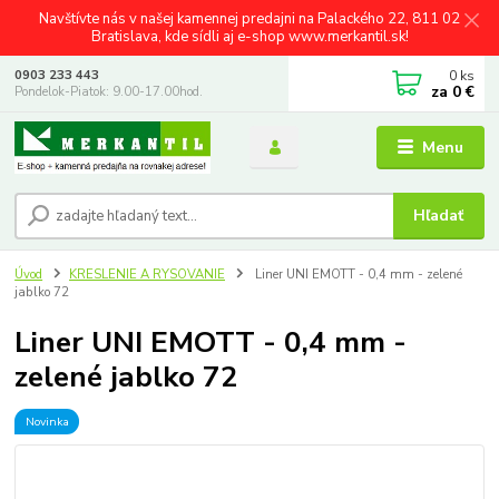
Navštívte nás v našej kamennej predajni na Palackého 22, 811 02
Bratislava, kde sídli aj e-shop www.merkantil.sk!
0
ks
0903 233 443
za
0 €
Pondelok-Piatok: 9.00-17.00hod.
Menu
Hľadať
Úvod
KRESLENIE A RYSOVANIE
Liner UNI EMOTT - 0,4 mm - zelené
jablko 72
Liner UNI EMOTT - 0,4 mm -
zelené jablko 72
Novinka