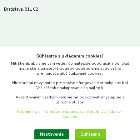
Bratislava, 811 02
Kontakty
Súhlasíte s ukladaním cookies?
www.merkantil.sk
Milí klienti, aby sme vám vedeli čo najlepšie odporúčať a ponúkať
maliarske a umelecké potreby, potrebujeme si do vášho
prehliadača uložiť takzvané cookies.
0903 233 443
Niektoré sú nevyhnutné pre správne fungovanie stránky, aby bol
Pondelok-Piatok: 9.00-17.00hod.
Váš zážitok z nakupovania čo najlepší.
objednavky@merkantil-obchod.sk
Akceptovaním všetkých vám vieme poskytovať zmysluplné a
užitočné služby.
Podmienky a informácie o spracovávaní osobných údajov -
Cookies.
Nastavenia
Súhlasím