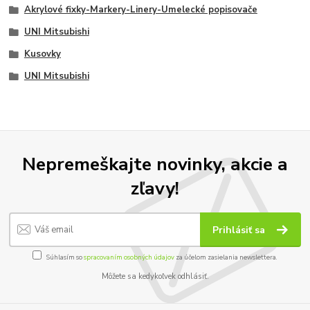
Akrylové fixky-Markery-Linery-Umelecké popisovače
UNI Mitsubishi
Kusovky
UNI Mitsubishi
Nepremeškajte novinky, akcie a
zľavy!
Prihlásiť sa
Súhlasím so
spracovaním osobných údajov
za účelom zasielania newslettera.
Môžete sa kedykoľvek odhlásiť.