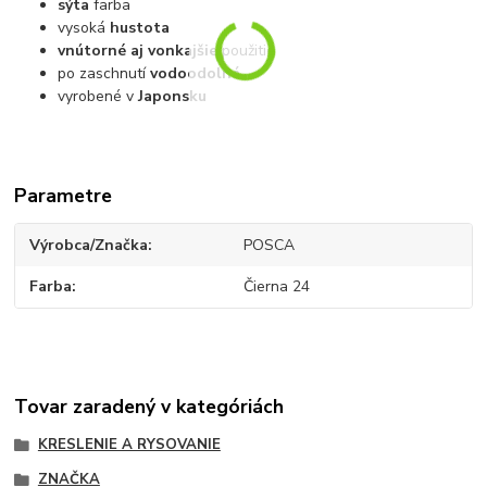
sýta
farba
vysoká
hustota
vnútorné aj vonkajšie
použitie
po zaschnutí
vodoodolná
vyrobené v
Japonsku
Parametre
Výrobca/Značka
POSCA
Farba
Čierna 24
Tovar zaradený v kategóriách
KRESLENIE A RYSOVANIE
ZNAČKA