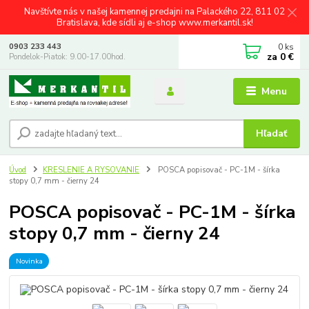
Navštívte nás v našej kamennej predajni na Palackého 22, 811 02
Bratislava, kde sídli aj e-shop www.merkantil.sk!
0
ks
0903 233 443
za
0 €
Pondelok-Piatok: 9.00-17.00hod.
Menu
Hľadať
Úvod
KRESLENIE A RYSOVANIE
POSCA popisovač - PC-1M - šírka
stopy 0,7 mm - čierny 24
POSCA popisovač - PC-1M - šírka
stopy 0,7 mm - čierny 24
Novinka