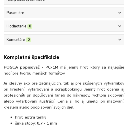
Parametre
Hodnotenie
0
Komentáre
0
Kompletné špecifikácie
POSCA popisovač - PC-1M
má jemný hrot, ktorý sa najlepšie
hodí pre tvorbu menších formátov.
Je ideálny ako pre začínajúcich, tak aj pre skúsených výtvarníkov
pri kreslení, vyfarbovaní a scrapbookingu. Jemný hrot ocenia aj
profesionáli pri doplňovaní farieb do nákresov, rýchlom skicovaní
alebo vyfarbovaní ilustrácií. Cenia si ho aj umelci pri maľovaní,
kreslení alebo podpisovaní svojich diel.
hrot:
extra
tenký
šírka stopy:
0,7 - 1 mm