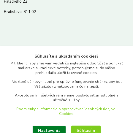
Palackého 22
Bratislava, 811 02
Kontakty
Súhlasíte s ukladaním cookies?
www.merkantil.sk
Milí klienti, aby sme vám vedeli čo najlepšie odporúčať a ponúkať
maliarske a umelecké potreby, potrebujeme si do vášho
prehliadača uložiť takzvané cookies.
0903 233 443
Niektoré sú nevyhnutné pre správne fungovanie stránky, aby bol
Pondelok-Piatok: 9.00-17.00hod.
Váš zážitok z nakupovania čo najlepší.
objednavky@merkantil-obchod.sk
Akceptovaním všetkých vám vieme poskytovať zmysluplné a
užitočné služby.
Podmienky a informácie o spracovávaní osobných údajov -
Cookies.
Nastavenia
Súhlasím