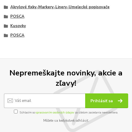
Akrylové fixky-Markery-Linery-Umelecké popisovače
POSCA
Kusovky
POSCA
Nepremeškajte novinky, akcie a
zľavy!
Prihlásiť sa
Súhlasím so
spracovaním osobných údajov
za účelom zasielania newslettera.
Môžete sa kedykoľvek odhlásiť.