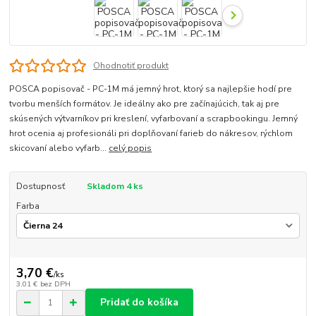
Ohodnotiť produkt
POSCA popisovač - PC-1M má jemný hrot, ktorý sa najlepšie hodí pre
tvorbu menších formátov. Je ideálny ako pre začínajúcich, tak aj pre
skúsených výtvarníkov pri kreslení, vyfarbovaní a scrapbookingu. Jemný
hrot ocenia aj profesionáli pri doplňovaní farieb do nákresov, rýchlom
skicovaní alebo vyfarb...
celý popis
Dostupnosť
Skladom 4 ks
Farba
3,70 €
/
ks
3,01 €
bez DPH
Pridať do košíka