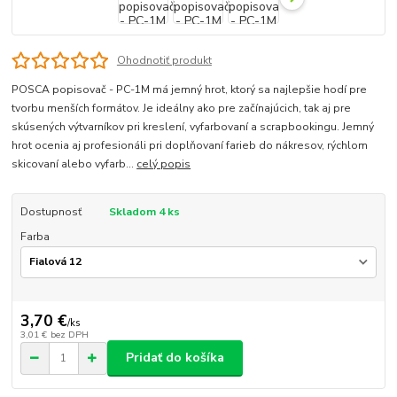
Ohodnotiť produkt
POSCA popisovač - PC-1M má jemný hrot, ktorý sa najlepšie hodí pre
tvorbu menších formátov. Je ideálny ako pre začínajúcich, tak aj pre
skúsených výtvarníkov pri kreslení, vyfarbovaní a scrapbookingu. Jemný
hrot ocenia aj profesionáli pri doplňovaní farieb do nákresov, rýchlom
skicovaní alebo vyfarb...
celý popis
Dostupnosť
Skladom 4 ks
Farba
3,70 €
/
ks
3,01 €
bez DPH
Pridať do košíka