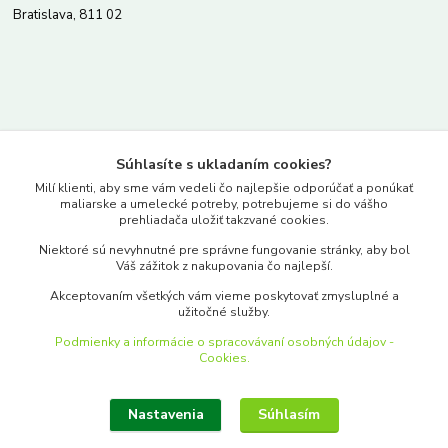
Bratislava, 811 02
Kontakty
Súhlasíte s ukladaním cookies?
www.merkantil.sk
Milí klienti, aby sme vám vedeli čo najlepšie odporúčať a ponúkať
maliarske a umelecké potreby, potrebujeme si do vášho
prehliadača uložiť takzvané cookies.
0903 233 443
Niektoré sú nevyhnutné pre správne fungovanie stránky, aby bol
Pondelok-Piatok: 9.00-17.00hod.
Váš zážitok z nakupovania čo najlepší.
objednavky@merkantil-obchod.sk
Akceptovaním všetkých vám vieme poskytovať zmysluplné a
užitočné služby.
Podmienky a informácie o spracovávaní osobných údajov -
Cookies.
Nastavenia
Súhlasím
Upraviť zber cookies.