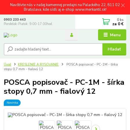
Navštívte nás v našej kamennej predajni na Palackého 22, 811 02
Bratislava, kde sídli aj e-shop www.merkantil.sk!
0
ks
0903 233 443
za
0 €
Pondelok-Piatok: 9.00-17.00hod.
Menu
Hľadať
Úvod
KRESLENIE A RYSOVANIE
POSCA popisovač - PC-1M - šírka
stopy 0,7 mm - fialový 12
POSCA popisovač - PC-1M - šírka
stopy 0,7 mm - fialový 12
Novinka