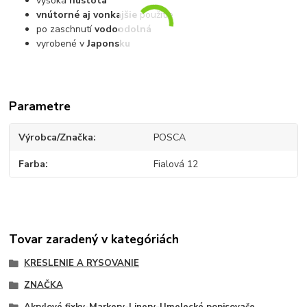
vysoká
hustota
vnútorné aj vonkajšie
použitie
po zaschnutí
vodoodolná
vyrobené v
Japonsku
Parametre
Výrobca/Značka
POSCA
Farba
Fialová 12
Tovar zaradený v kategóriách
KRESLENIE A RYSOVANIE
ZNAČKA
Akrylové fixky-Markery-Linery-Umelecké popisovače