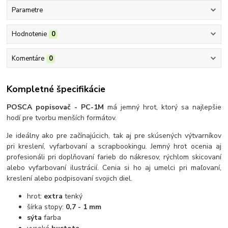
Parametre
Hodnotenie
0
Komentáre
0
Kompletné špecifikácie
POSCA popisovač - PC-1M
má jemný hrot, ktorý sa najlepšie
hodí pre tvorbu menších formátov.
Je ideálny ako pre začínajúcich, tak aj pre skúsených výtvarníkov
pri kreslení, vyfarbovaní a scrapbookingu. Jemný hrot ocenia aj
profesionáli pri doplňovaní farieb do nákresov, rýchlom skicovaní
alebo vyfarbovaní ilustrácií. Cenia si ho aj umelci pri maľovaní,
kreslení alebo podpisovaní svojich diel.
hrot:
extra
tenký
šírka stopy:
0,7 - 1 mm
sýta
farba