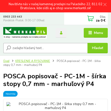
Navštívte nás v našej kamennej predajni na Palackého 22, 811 02
Bratislava, kde sídli aj e-shop www.merkantil.sk!
0
ks
0903 233 443
za
0 €
Pondelok-Piatok: 9.00-17.00hod.
Menu
Hľadať
Úvod
KRESLENIE A RYSOVANIE
POSCA popisovač - PC-1M - šírka
stopy 0,7 mm - marhuľový P4
POSCA popisovač - PC-1M - šírka
stopy 0,7 mm - marhuľový P4
Novinka