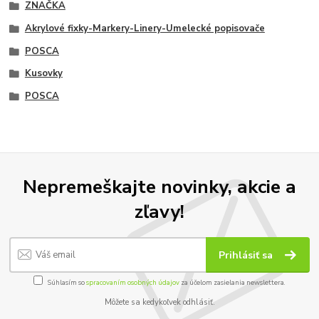
ZNAČKA
Akrylové fixky-Markery-Linery-Umelecké popisovače
POSCA
Kusovky
POSCA
Nepremeškajte novinky, akcie a
zľavy!
Prihlásiť sa
Súhlasím so
spracovaním osobných údajov
za účelom zasielania newslettera.
Môžete sa kedykoľvek odhlásiť.