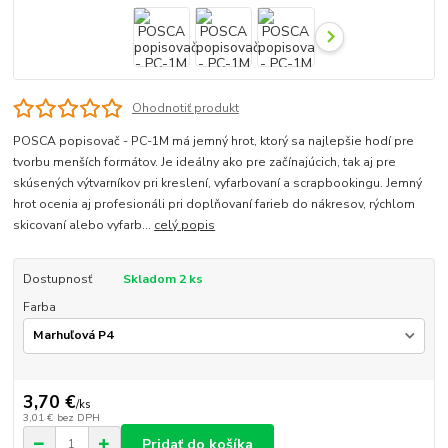
Ohodnotiť produkt
POSCA popisovač - PC-1M má jemný hrot, ktorý sa najlepšie hodí pre
tvorbu menších formátov. Je ideálny ako pre začínajúcich, tak aj pre
skúsených výtvarníkov pri kreslení, vyfarbovaní a scrapbookingu. Jemný
hrot ocenia aj profesionáli pri doplňovaní farieb do nákresov, rýchlom
skicovaní alebo vyfarb...
celý popis
Dostupnosť
Skladom 2 ks
Farba
3,70 €
/
ks
3,01 €
bez DPH
Pridať do košíka