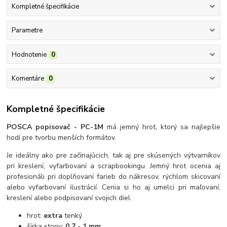
Kompletné špecifikácie
Parametre
Hodnotenie
0
Komentáre
0
Kompletné špecifikácie
POSCA popisovač - PC-1M
má jemný hrot, ktorý sa najlepšie
hodí pre tvorbu menších formátov.
Je ideálny ako pre začínajúcich, tak aj pre skúsených výtvarníkov
pri kreslení, vyfarbovaní a scrapbookingu. Jemný hrot ocenia aj
profesionáli pri doplňovaní farieb do nákresov, rýchlom skicovaní
alebo vyfarbovaní ilustrácií. Cenia si ho aj umelci pri maľovaní,
kreslení alebo podpisovaní svojich diel.
hrot:
extra
tenký
šírka stopy:
0,7 - 1 mm