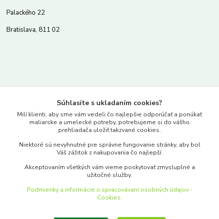
Palackého 22
Bratislava, 811 02
Kontakty
Súhlasíte s ukladaním cookies?
www.merkantil.sk
Milí klienti, aby sme vám vedeli čo najlepšie odporúčať a ponúkať
maliarske a umelecké potreby, potrebujeme si do vášho
prehliadača uložiť takzvané cookies.
0903 233 443
Niektoré sú nevyhnutné pre správne fungovanie stránky, aby bol
Pondelok-Piatok: 9.00-17.00hod.
Váš zážitok z nakupovania čo najlepší.
objednavky@merkantil-obchod.sk
Akceptovaním všetkých vám vieme poskytovať zmysluplné a
užitočné služby.
Podmienky a informácie o spracovávaní osobných údajov -
Cookies.