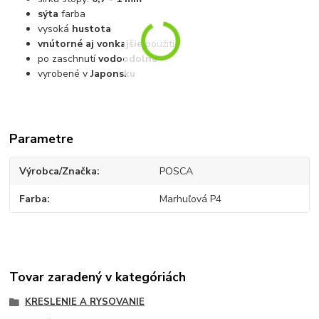
sýta
farba
vysoká
hustota
vnútorné aj vonkajšie
použitie
po zaschnutí
vodoodolná
vyrobené v
Japonsku
Parametre
Výrobca/Značka
POSCA
Farba
Marhuľová P4
Tovar zaradený v kategóriách
KRESLENIE A RYSOVANIE