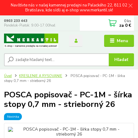
Navštívte nás v našej kamennej predajni na Palackého 22, 811 02
Bratislava, kde sídli aj e-shop www.merkantil.sk!
0
ks
0903 233 443
za
0 €
Pondelok-Piatok: 9.00-17.00hod.
Menu
Hľadať
Úvod
KRESLENIE A RYSOVANIE
POSCA popisovač - PC-1M - šírka
stopy 0,7 mm - strieborný 26
POSCA popisovač - PC-1M - šírka
stopy 0,7 mm - strieborný 26
Novinka