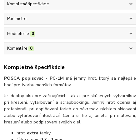
Kompletné špecifikácie
Parametre
Hodnotenie
0
Komentáre
0
Kompletné špecifikácie
POSCA popisovač - PC-1M
má jemný hrot, ktorý sa najlepšie
hodí pre tvorbu menších formátov.
Je ideálny ako pre začínajúcich, tak aj pre skúsených výtvarníkov
pri kreslení, vyfarbovaní a scrapbookingu. Jemný hrot ocenia aj
profesionáli pri doplňovaní farieb do nákresov, rýchlom skicovaní
alebo vyfarbovaní ilustrácií. Cenia si ho aj umelci pri maľovaní,
kreslení alebo podpisovaní svojich diel.
hrot:
extra
tenký
šírka stopy:
0,7 - 1 mm