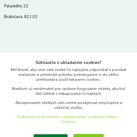
Palackého 22
Bratislava, 811 02
Kontakty
Súhlasíte s ukladaním cookies?
www.merkantil.sk
Milí klienti, aby sme vám vedeli čo najlepšie odporúčať a ponúkať
maliarske a umelecké potreby, potrebujeme si do vášho
prehliadača uložiť takzvané cookies.
0903 233 443
Niektoré sú nevyhnutné pre správne fungovanie stránky, aby bol
Pondelok-Piatok: 9.00-17.00hod.
Váš zážitok z nakupovania čo najlepší.
objednavky@merkantil-obchod.sk
Akceptovaním všetkých vám vieme poskytovať zmysluplné a
užitočné služby.
Podmienky a informácie o spracovávaní osobných údajov -
Cookies.