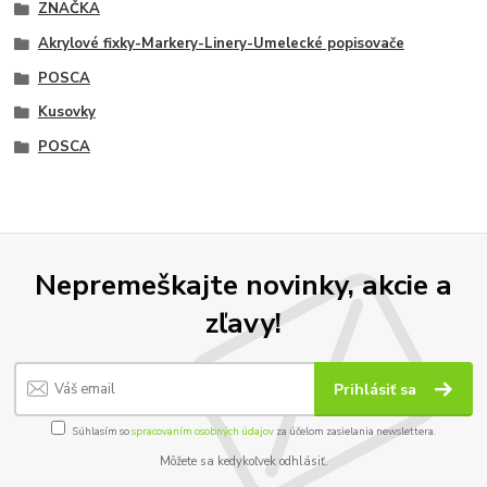
ZNAČKA
Akrylové fixky-Markery-Linery-Umelecké popisovače
POSCA
Kusovky
POSCA
Nepremeškajte novinky, akcie a
zľavy!
Prihlásiť sa
Súhlasím so
spracovaním osobných údajov
za účelom zasielania newslettera.
Môžete sa kedykoľvek odhlásiť.