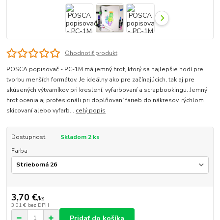
Ohodnotiť produkt
POSCA popisovač - PC-1M má jemný hrot, ktorý sa najlepšie hodí pre
tvorbu menších formátov. Je ideálny ako pre začínajúcich, tak aj pre
skúsených výtvarníkov pri kreslení, vyfarbovaní a scrapbookingu. Jemný
hrot ocenia aj profesionáli pri doplňovaní farieb do nákresov, rýchlom
skicovaní alebo vyfarb...
celý popis
Dostupnosť
Skladom 2 ks
Farba
3,70 €
/
ks
3,01 €
bez DPH
Pridať do košíka