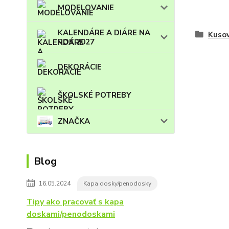
MODELOVANIE
KALENDÁRE A DIÁRE NA
Kuso
ROK 2027
DEKORÁCIE
ŠKOLSKÉ POTREBY
ZNAČKA
Blog
16.05.2024
Kapa dosky/penodosky
Tipy ako pracovať s kapa
doskami/penodoskami