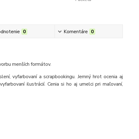
dnotenie
0
Komentáre
0
tvorbu menších formátov.
eslení, vyfarbovaní a scrapbookingu. Jemný hrot ocenia aj
yfarbovaní ilustrácií. Cenia si ho aj umelci pri maľovaní,