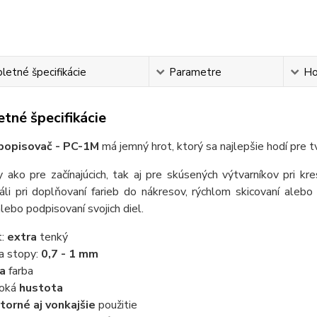
etné špecifikácie
Parametre
Ho
tné špecifikácie
opisovač - PC-1M
má jemný hrot, ktorý sa najlepšie hodí pre 
y ako pre začínajúcich, tak aj pre skúsených výtvarníkov pri kr
áli pri doplňovaní farieb do nákresov, rýchlom skicovaní alebo v
alebo podpisovaní svojich diel.
t:
extra
tenký
ka stopy:
0,7 - 1 mm
ta
farba
soká
hustota
torné aj vonkajšie
použitie