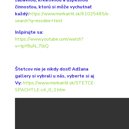
zábavnou, kreatívnou a úspešnou
činnosťou, ktorú si môže vychutnať
každý:
https://www.merkantil.sk/61025485/e-
search?q=essdee+text
Inšpirujte sa:
https://www.youtube.com/watch?
v=tpY8uN_7lbQ
Štetcov nie je nikdy dosť! Adžana
gallery si vybrali u nás, vyberte si aj
Vy:
https://www.merkantil.sk/STETCE-
SPACHTLE-c4_0_1.htm