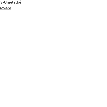
ry-Umelecké
sovače