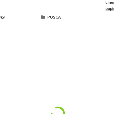
Line
popi
vky
POSCA