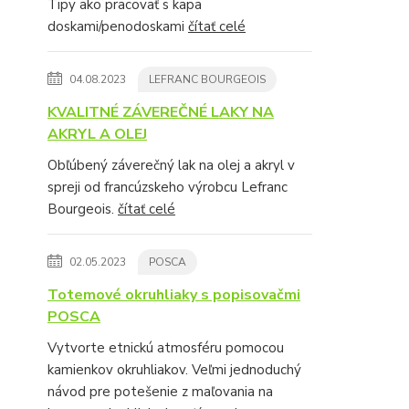
Tipy ako pracovať s kapa
doskami/penodoskami
čítať celé
04.08.2023
LEFRANC BOURGEOIS
KVALITNÉ ZÁVEREČNÉ LAKY NA
AKRYL A OLEJ
Obľúbený záverečný lak na olej a akryl v
spreji od francúzskeho výrobcu Lefranc
Bourgeois.
čítať celé
02.05.2023
POSCA
Totemové okruhliaky s popisovačmi
POSCA
Vytvorte etnickú atmosféru pomocou
kamienkov okruhliakov. Veľmi jednoduchý
návod pre potešenie z maľovania na