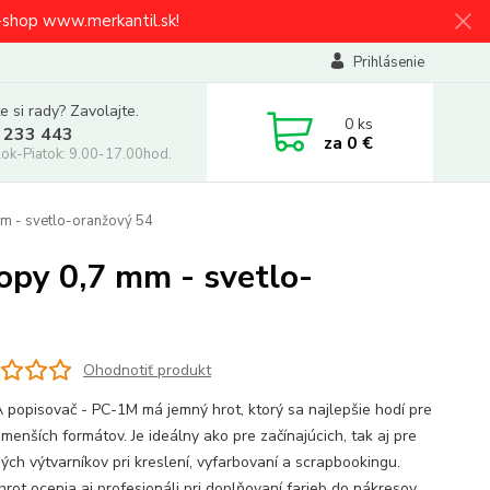
e-shop www.merkantil.sk!
Prihlásenie
e si rady? Zavolajte.
0
ks
 233 443
za
0 €
ok-Piatok: 9.00-17.00hod.
m - svetlo-oranžový 54
opy 0,7 mm - svetlo-
Ohodnotiť produkt
popisovač - PC-1M má jemný hrot, ktorý sa najlepšie hodí pre
menších formátov. Je ideálny ako pre začínajúcich, tak aj pre
ých výtvarníkov pri kreslení, vyfarbovaní a scrapbookingu.
rot ocenia aj profesionáli pri doplňovaní farieb do nákresov,