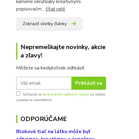
kamene okruhliaky kreatívnymi
popisovačm...
čítať celé
Zobraziť všetky články
Nepremeškajte novinky, akcie
a zľavy!
Môžete sa kedykoľvek odhlásiť.
Prihlásiť sa
Súhlasím so
spracovaním osobných údajov
za účelom
zasielania newslettera.
ODPORÚČAME
Bloková tlač na látku môže byť