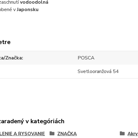
zaschnutí
vodoodolná
obené v
Japonsku
etre
ca/Značka
POSCA
Svetlooranžová 54
zaradený v kategóriách
LENIE A RYSOVANIE
ZNAČKA
Akry