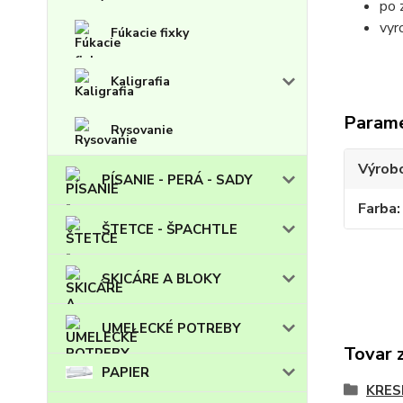
po 
vyr
Fúkacie fixky
Kaligrafia
Param
Rysovanie
Výrob
PÍSANIE - PERÁ - SADY
Farba
ŠTETCE - ŠPACHTLE
SKICÁRE A BLOKY
UMELECKÉ POTREBY
Tovar 
PAPIER
KRES