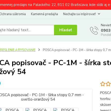
amennej predajni na Palackého 22, 811 02 Bratislava, kde sídli aj 
Ochrana súkromia
Kamenná predajňa
Nechajte sa inšpirovať!
Neviet
Hľadať
0903
Pondel
KRESLENIE A RYSOVANIE
POSCA popisovač - PC-1M - šírka stopy 0,7 m
A popisovač - PC-1M - šírka st
žový 54
POSCA 
tvorbu 
skúsen
Jemný h