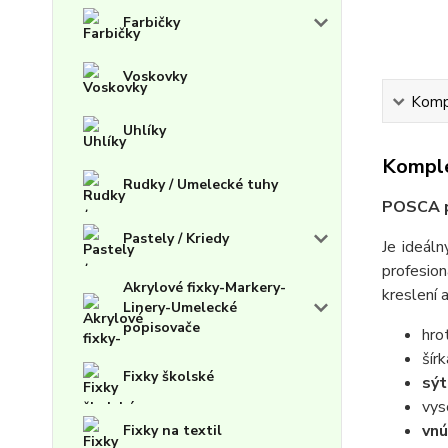
Farbičky
Voskovky
Kompl
Uhlíky
Komple
Rudky / Umelecké tuhy
POSCA p
Pastely / Kriedy
Je ideáln
profesion
Akrylové fixky-Markery-
kreslení 
Linery-Umelecké
popisovače
hro
šír
Fixky školské
sý
vy
vnú
Fixky na textil