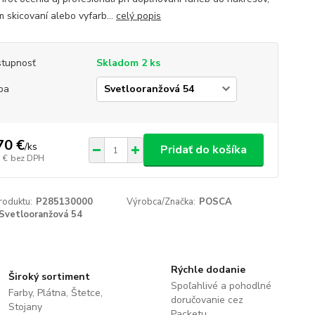
m skicovaní alebo vyfarb...
celý popis
tupnosť
Skladom 2 ks
ba
70 €
/
ks
Pridať do košíka
 €
bez DPH
roduktu:
P285130000
Výrobca/Značka:
POSCA
Svetlooranžová 54
Rýchle dodanie
Široký sortiment
Spoľahlivé a pohodlné
Farby, Plátna, Štetce,
doručovanie cez
Stojany
Packetu