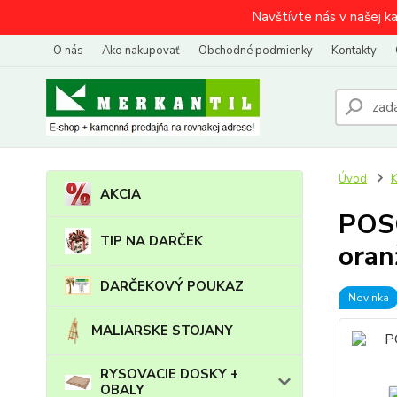
Navštívte nás v našej k
O nás
Ako nakupovať
Obchodné podmienky
Kontakty
Úvod
AKCIA
POSC
TIP NA DARČEK
oran
DARČEKOVÝ POUKAZ
Novinka
MALIARSKE STOJANY
RYSOVACIE DOSKY +
OBALY