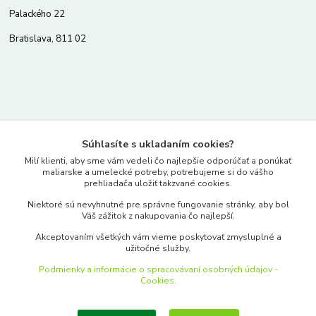
Palackého 22
Bratislava, 811 02
Kontakty
Súhlasíte s ukladaním cookies?
www.merkantil.sk
Milí klienti, aby sme vám vedeli čo najlepšie odporúčať a ponúkať
maliarske a umelecké potreby, potrebujeme si do vášho
prehliadača uložiť takzvané cookies.
0903 233 443
Niektoré sú nevyhnutné pre správne fungovanie stránky, aby bol
Pondelok-Piatok: 9.00-17.00hod.
Váš zážitok z nakupovania čo najlepší.
objednavky@merkantil-obchod.sk
Akceptovaním všetkých vám vieme poskytovať zmysluplné a
užitočné služby.
Podmienky a informácie o spracovávaní osobných údajov -
Cookies.