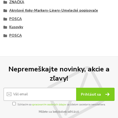
ZNAČKA
Akrylové fixky-Markery-Linery-Umelecké popisovače
POSCA
Kusovky
POSCA
Nepremeškajte novinky, akcie a
zľavy!
Prihlásiť sa
Súhlasím so
spracovaním osobných údajov
za účelom zasielania newslettera.
Môžete sa kedykoľvek odhlásiť.