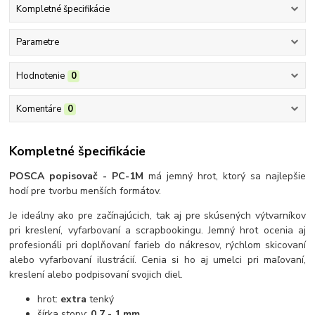
Kompletné špecifikácie
Parametre
Hodnotenie
0
Komentáre
0
Kompletné špecifikácie
POSCA popisovač - PC-1M
má jemný hrot, ktorý sa najlepšie
hodí pre tvorbu menších formátov.
Je ideálny ako pre začínajúcich, tak aj pre skúsených výtvarníkov
pri kreslení, vyfarbovaní a scrapbookingu. Jemný hrot ocenia aj
profesionáli pri doplňovaní farieb do nákresov, rýchlom skicovaní
alebo vyfarbovaní ilustrácií. Cenia si ho aj umelci pri maľovaní,
kreslení alebo podpisovaní svojich diel.
hrot:
extra
tenký
šírka stopy:
0,7 - 1 mm