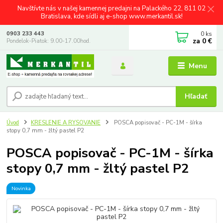
Navštívte nás v našej kamennej predajni na Palackého 22, 811 02
Bratislava, kde sídli aj e-shop www.merkantil.sk!
0
ks
0903 233 443
za
0 €
Pondelok-Piatok: 9.00-17.00hod.
Menu
Hľadať
Úvod
KRESLENIE A RYSOVANIE
POSCA popisovač - PC-1M - šírka
stopy 0,7 mm - žltý pastel P2
POSCA popisovač - PC-1M - šírka
stopy 0,7 mm - žltý pastel P2
Novinka