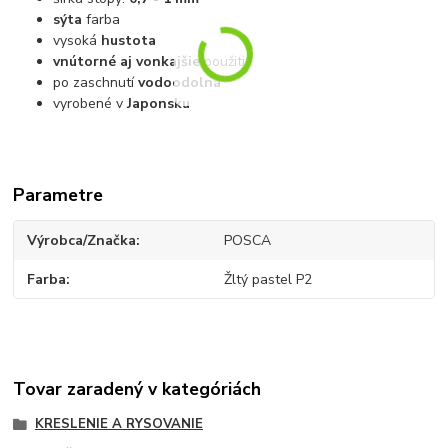
sýta
farba
vysoká
hustota
vnútorné aj vonkajšie
použitie
po zaschnutí
vodoodolná
vyrobené v
Japonsku
Parametre
Výrobca/Značka
POSCA
Farba
Žltý pastel P2
Tovar zaradený v kategóriách
KRESLENIE A RYSOVANIE