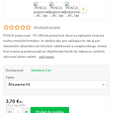
Ohodnotiť produkt
POSCA popisovač - PC-1M má jemný hrot, ktorý sa najlepšie hodí pre
tvorbu menších formátov. Je ideálny ako pre začínajúcich, tak aj pre
skúsených výtvarníkov pri kreslení, vyfarbovaní a scrapbookingu. Jemný
hrot ocenia aj profesionáli pri doplňovaní farieb do nákresov, rýchlom
skicovaní alebo vyfarb...
celý popis
Dostupnosť
Skladom 2 ks
Farba
3,70 €
/
ks
3,01 €
bez DPH
Pridať do košíka