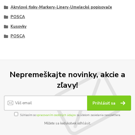
Akrylové fixky-Markery-Linery-Umelecké popisovače
POSCA
Kusovky
POSCA
Nepremeškajte novinky, akcie a
zľavy!
Prihlásiť sa
Súhlasím so
spracovaním osobných údajov
za účelom zasielania newslettera.
Môžete sa kedykoľvek odhlásiť.