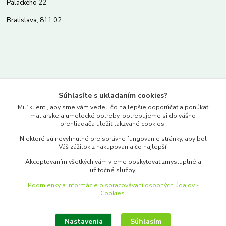
Palackého 22
Bratislava, 811 02
Kontakty
Súhlasíte s ukladaním cookies?
www.merkantil.sk
Milí klienti, aby sme vám vedeli čo najlepšie odporúčať a ponúkať
maliarske a umelecké potreby, potrebujeme si do vášho
prehliadača uložiť takzvané cookies.
0903 233 443
Niektoré sú nevyhnutné pre správne fungovanie stránky, aby bol
Pondelok-Piatok: 9.00-17.00hod.
Váš zážitok z nakupovania čo najlepší.
objednavky@merkantil-obchod.sk
Akceptovaním všetkých vám vieme poskytovať zmysluplné a
užitočné služby.
Podmienky a informácie o spracovávaní osobných údajov -
Cookies.
Nastavenia
Súhlasím