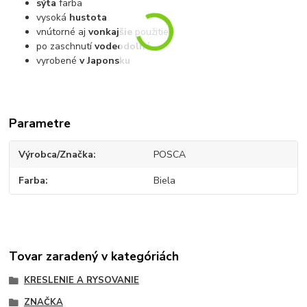
sýta
farba
vysoká
hustota
vnútorné aj
vonkajšie
použitie
po zaschnutí
vodeodolná
vyrobené
v Japonsku
Parametre
Výrobca/Značka
POSCA
Farba
Biela
Tovar zaradený v kategóriách
KRESLENIE A RYSOVANIE
ZNAČKA