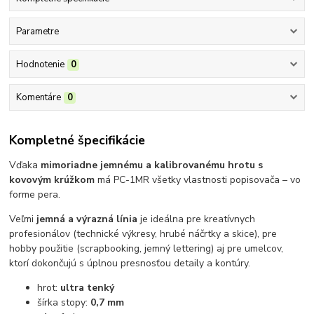
Parametre
Hodnotenie
0
Komentáre
0
Kompletné špecifikácie
Vďaka
mimoriadne jemnému a kalibrovanému hrotu s
kovovým krúžkom
má PC-1MR všetky vlastnosti popisovača – vo
forme pera.
Veľmi
jemná a výrazná línia
je ideálna pre kreatívnych
profesionálov (technické výkresy, hrubé náčrtky a skice), pre
hobby použitie (scrapbooking, jemný lettering) aj pre umelcov,
ktorí dokončujú s úplnou presnosťou detaily a kontúry.
hrot:
ultra tenký
šírka stopy:
0,7 mm