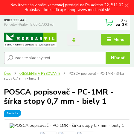
Navštívte nás v našej kamennej predajni na Palackého 22, 811 02
Bratislava, kde sídli aj e-shop www.merkantil.sk!
0
ks
0903 233 443
za
0 €
Pondelok-Piatok: 9.00-17.00hod.
Menu
Hľadať
Úvod
KRESLENIE A RYSOVANIE
POSCA popisovač - PC-1MR - šírka
stopy 0,7 mm - biely 1
POSCA popisovač - PC-1MR -
šírka stopy 0,7 mm - biely 1
Novinka