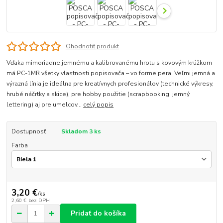
Ohodnotiť produkt
Vďaka mimoriadne jemnému a kalibrovanému hrotu s kovovým krúžkom
má PC-1MR všetky vlastnosti popisovača – vo forme pera. Veľmi jemná a
výrazná línia je ideálna pre kreatívnych profesionálov (technické výkresy,
hrubé náčrtky a skice), pre hobby použitie (scrapbooking, jemný
lettering) aj pre umelcov...
celý popis
Dostupnosť
Skladom 3 ks
Farba
3,20 €
/
ks
2,60 €
bez DPH
Pridať do košíka