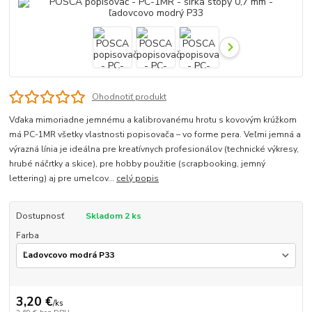
Ohodnotiť produkt
Vďaka mimoriadne jemnému a kalibrovanému hrotu s kovovým krúžkom
má PC-1MR všetky vlastnosti popisovača – vo forme pera. Veľmi jemná a
výrazná línia je ideálna pre kreatívnych profesionálov (technické výkresy,
hrubé náčrtky a skice), pre hobby použitie (scrapbooking, jemný
lettering) aj pre umelcov...
celý popis
Dostupnosť
Skladom 2 ks
Farba
3,20 €
/
ks