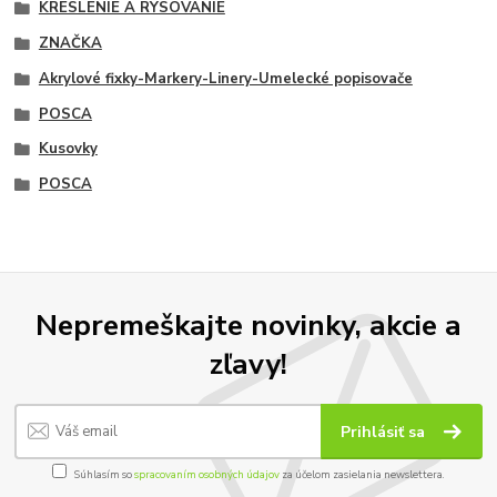
KRESLENIE A RYSOVANIE
ZNAČKA
Akrylové fixky-Markery-Linery-Umelecké popisovače
POSCA
Kusovky
POSCA
Nepremeškajte novinky, akcie a
zľavy!
Prihlásiť sa
Súhlasím so
spracovaním osobných údajov
za účelom zasielania newslettera.