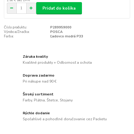
2,60 €
bez DPH
Pridať do košíka
Číslo produktu:
P289959000
Výrobca/Značka:
POSCA
Farba:
Ľadovco modrá P33
Záruka kvality
Kvalitné produkty + Odbornosť a ochota
Doprava zadarmo
Pri nákupe nad 90 €
Široký sortiment
Farby, Plátna, Štetce, Stojany
Rýchle dodanie
Spoľahlivé a pohodlné doručovanie cez Packetu