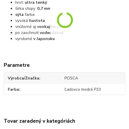
hrot:
ultra tenký
šírka stopy:
0,7 mm
sýta
farba
vysoká
hustota
vnútorné aj
vonkajšie
použitie
po zaschnutí
vodeodolná
vyrobené
v Japonsku
Parametre
Výrobca/Značka
POSCA
Farba
Ľadovco modrá P33
Tovar zaradený v kategóriách