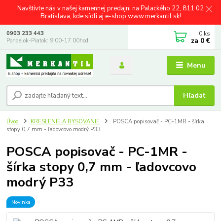
Navštívte nás v našej kamennej predajni na Palackého 22, 811 02
Bratislava, kde sídli aj e-shop www.merkantil.sk!
0
ks
0903 233 443
za
0 €
Pondelok-Piatok: 9.00-17.00hod.
Menu
Hľadať
Úvod
KRESLENIE A RYSOVANIE
POSCA popisovač - PC-1MR - šírka
stopy 0,7 mm - ľadovcovo modrý P33
POSCA popisovač - PC-1MR -
šírka stopy 0,7 mm - ľadovcovo
modrý P33
Novinka