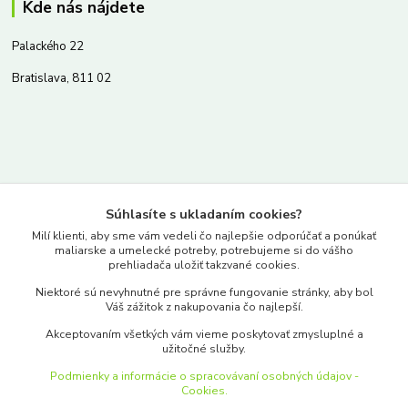
Kde nás nájdete
Palackého 22
Bratislava, 811 02
Kontakty
Súhlasíte s ukladaním cookies?
www.merkantil.sk
Milí klienti, aby sme vám vedeli čo najlepšie odporúčať a ponúkať
maliarske a umelecké potreby, potrebujeme si do vášho
prehliadača uložiť takzvané cookies.
0903 233 443
Niektoré sú nevyhnutné pre správne fungovanie stránky, aby bol
Pondelok-Piatok: 9.00-17.00hod.
Váš zážitok z nakupovania čo najlepší.
objednavky@merkantil-obchod.sk
Akceptovaním všetkých vám vieme poskytovať zmysluplné a
užitočné služby.
Podmienky a informácie o spracovávaní osobných údajov -
Cookies.