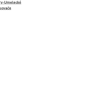
ry-Umelecké
sovače