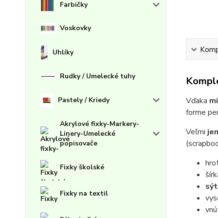
Farbičky
Voskovky
Kompl
Uhlíky
Rudky / Umelecké tuhy
Komple
Vďaka
mi
Pastely / Kriedy
forme per
Akrylové fixky-Markery-
Veľmi
je
Linery-Umelecké
(scrapboo
popisovače
hro
Fixky školské
šír
sý
Fixky na textil
vy
vnú