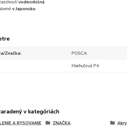
zaschnutí
vodeodolná
obené
v Japonsku
etre
ca/Značka
POSCA
Marhuľová P4
zaradený v kategóriách
LENIE A RYSOVANIE
ZNAČKA
Akry