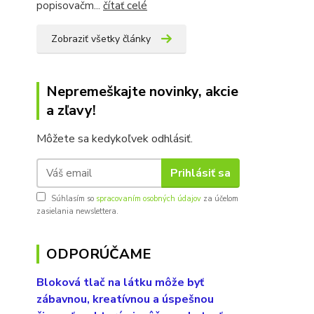
popisovačm...
čítať celé
Zobraziť všetky články
Nepremeškajte novinky, akcie
a zľavy!
Môžete sa kedykoľvek odhlásiť.
Prihlásiť sa
Súhlasím so
spracovaním osobných údajov
za účelom
zasielania newslettera.
ODPORÚČAME
Bloková tlač na látku môže byť
zábavnou, kreatívnou a úspešnou