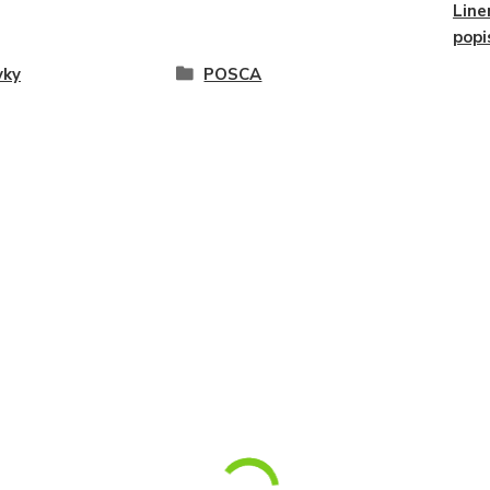
Line
popi
vky
POSCA