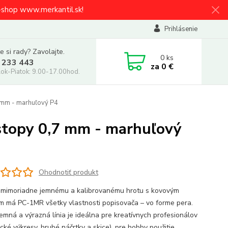
e-shop www.merkantil.sk!
Prihlásenie
e si rady? Zavolajte.
0
ks
 233 443
za
0 €
ok-Piatok: 9.00-17.00hod.
 mm - marhuľový P4
stopy 0,7 mm - marhuľový
Ohodnotiť produkt
mimoriadne jemnému a kalibrovanému hrotu s kovovým
m má PC-1MR všetky vlastnosti popisovača – vo forme pera.
jemná a výrazná línia je ideálna pre kreatívnych profesionálov
cké výkresy, hrubé náčrtky a skice), pre hobby použitie