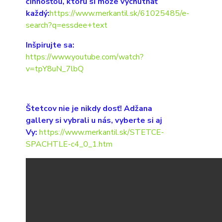
činnosťou, ktorú si môže vychutnať
každý:
https://www.merkantil.sk/61025485/e-
search?q=essdee+text
Inšpirujte sa:
https://www.youtube.com/watch?
v=tpY8uN_7lbQ
Štetcov nie je nikdy dosť! Adžana
gallery si vybrali u nás, vyberte si aj
Vy:
https://www.merkantil.sk/STETCE-
SPACHTLE-c4_0_1.htm