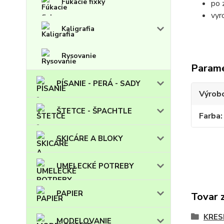
Fúkacie fixky
po 
vyr
Kaligrafia
Rysovanie
Param
PÍSANIE - PERÁ - SADY
Výrob
ŠTETCE - ŠPACHTLE
Farba
SKICÁRE A BLOKY
UMELECKÉ POTREBY
PAPIER
Tovar 
KRES
MODELOVANIE