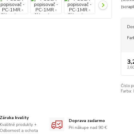
(scrapb
Dos
Far
3,
2,60
Číslo p
Farba:
Záruka kvality
Doprava zadarmo
Kvalitné produkty +
Pri nákupe nad 90 €
Odbornosť a ochota