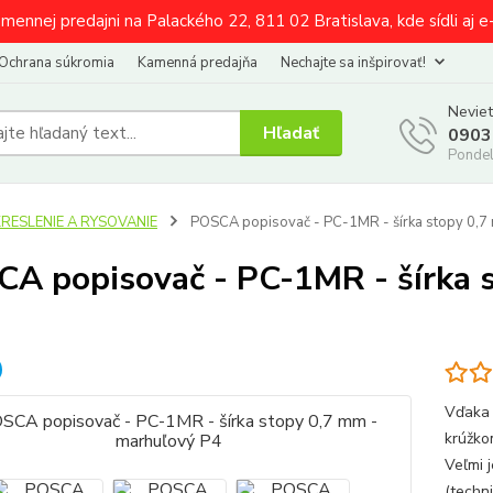
amennej predajni na Palackého 22, 811 02 Bratislava, kde sídli aj 
Ochrana súkromia
Kamenná predajňa
Nechajte sa inšpirovať!
Neviet
Hľadať
0903
Pondel
KRESLENIE A RYSOVANIE
POSCA popisovač - PC-1MR - šírka stopy 0,7
A popisovač - PC-1MR - šírka 
Vďaka 
krúžko
Veľmi 
(techni