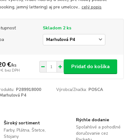
ooking, jemný lettering) aj pre umelcov...
celý popis
tupnosť
Skladom 2 ks
ba
20 €
/
ks
Pridať do košíka
 €
bez DPH
roduktu:
P289918000
Výrobca/Značka:
POSCA
Marhuľová P4
Rýchle dodanie
Široký sortiment
Spoľahlivé a pohodlné
Farby, Plátna, Štetce,
doručovanie cez
Stojany
Packetu