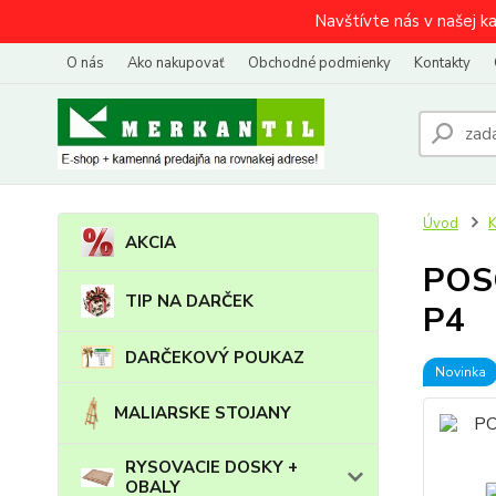
Navštívte nás v našej k
O nás
Ako nakupovať
Obchodné podmienky
Kontakty
Úvod
AKCIA
POSC
TIP NA DARČEK
P4
DARČEKOVÝ POUKAZ
Novinka
MALIARSKE STOJANY
RYSOVACIE DOSKY +
OBALY