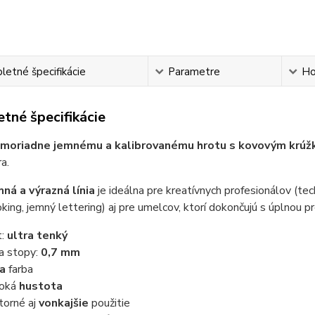
etné špecifikácie
Parametre
Ho
tné špecifikácie
moriadne jemnému a kalibrovanému hrotu s kovovým krú
a.
mná a výrazná línia
je ideálna pre kreatívnych profesionálov (tec
king, jemný lettering) aj pre umelcov, ktorí dokončujú s úplnou p
t:
ultra tenký
ka stopy:
0,7 mm
ta
farba
soká
hustota
torné aj
vonkajšie
použitie