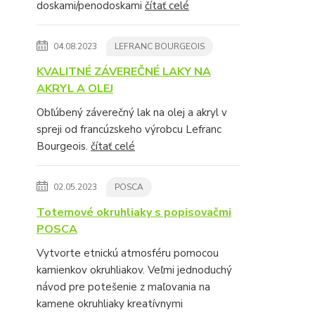
doskami/penodoskami
čítať celé
04.08.2023
LEFRANC BOURGEOIS
KVALITNÉ ZÁVEREČNÉ LAKY NA
AKRYL A OLEJ
Obľúbený záverečný lak na olej a akryl v
spreji od francúzskeho výrobcu Lefranc
Bourgeois.
čítať celé
02.05.2023
POSCA
Totemové okruhliaky s popisovačmi
POSCA
Vytvorte etnickú atmosféru pomocou
kamienkov okruhliakov. Veľmi jednoduchý
návod pre potešenie z maľovania na
kamene okruhliaky kreatívnymi