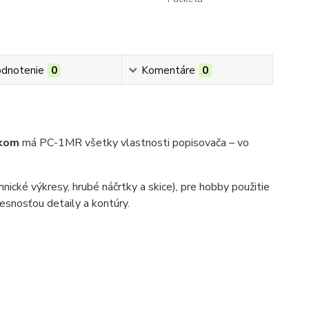
dnotenie
0
Komentáre
0
žkom
má PC-1MR všetky vlastnosti popisovača – vo
hnické výkresy, hrubé náčrtky a skice), pre hobby použitie
resnosťou detaily a kontúry.