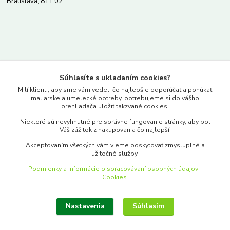
Bratislava, 811 02
Kontakty
Súhlasíte s ukladaním cookies?
www.merkantil.sk
Milí klienti, aby sme vám vedeli čo najlepšie odporúčať a ponúkať
maliarske a umelecké potreby, potrebujeme si do vášho
prehliadača uložiť takzvané cookies.
0903 233 443
Niektoré sú nevyhnutné pre správne fungovanie stránky, aby bol
Pondelok-Piatok: 9.00-17.00hod.
Váš zážitok z nakupovania čo najlepší.
objednavky@merkantil-obchod.sk
Akceptovaním všetkých vám vieme poskytovať zmysluplné a
užitočné služby.
Podmienky a informácie o spracovávaní osobných údajov -
Cookies.
Nastavenia
Súhlasím
Upraviť zber cookies.