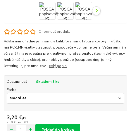
Ohodnotiť produkt
Vďaka mimoriadne jemnému a kalibrovanému hrotu s kovovým krúžkom
má PC-1MR všetky vlastnosti popisovača – vo forme pera. Veľmi jemná a
výrazná línia je ideálna pre kreatívnych profesionálov (technické výkresy,
hrubé náčrtky a skice), pre hobby použitie (scrapbooking, jemný
lettering) aj pre umelcov...
celý popis
Dostupnosť
Skladom 3 ks
Farba
3,20 €
/
ks
2,60 €
bez DPH
Pridať do košíka