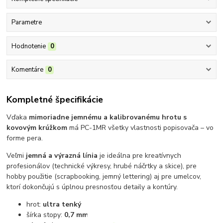
Parametre
Hodnotenie
0
Komentáre
0
Kompletné špecifikácie
Vďaka
mimoriadne jemnému a kalibrovanému hrotu s
kovovým krúžkom
má PC-1MR všetky vlastnosti popisovača – vo
forme pera.
Veľmi
jemná a výrazná línia
je ideálna pre kreatívnych
profesionálov (technické výkresy, hrubé náčrtky a skice), pre
hobby použitie (scrapbooking, jemný lettering) aj pre umelcov,
ktorí dokončujú s úplnou presnosťou detaily a kontúry.
hrot:
ultra tenký
šírka stopy:
0,7 mm