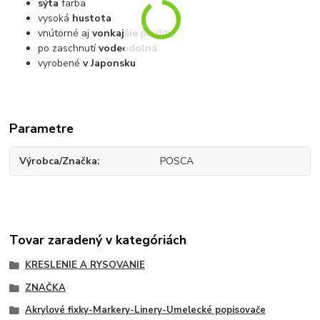
sýta
farba
vysoká
hustota
vnútorné aj
vonkajšie
použitie
po zaschnutí
vodeodolná
vyrobené
v Japonsku
Parametre
Výrobca/Značka
POSCA
Tovar zaradený v kategóriách
KRESLENIE A RYSOVANIE
ZNAČKA
Akrylové fixky-Markery-Linery-Umelecké popisovače