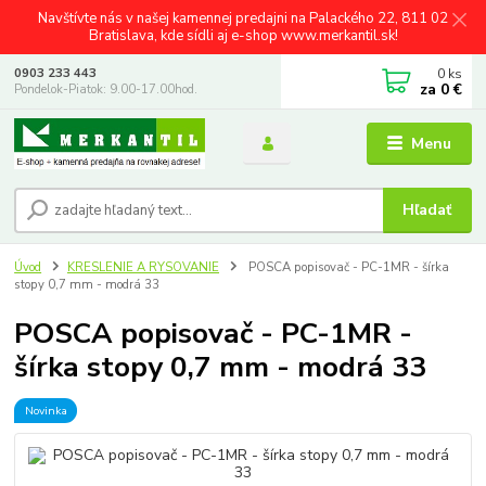
Navštívte nás v našej kamennej predajni na Palackého 22, 811 02
Bratislava, kde sídli aj e-shop www.merkantil.sk!
0
ks
0903 233 443
za
0 €
Pondelok-Piatok: 9.00-17.00hod.
Menu
Hľadať
Úvod
KRESLENIE A RYSOVANIE
POSCA popisovač - PC-1MR - šírka
stopy 0,7 mm - modrá 33
POSCA popisovač - PC-1MR -
šírka stopy 0,7 mm - modrá 33
Novinka