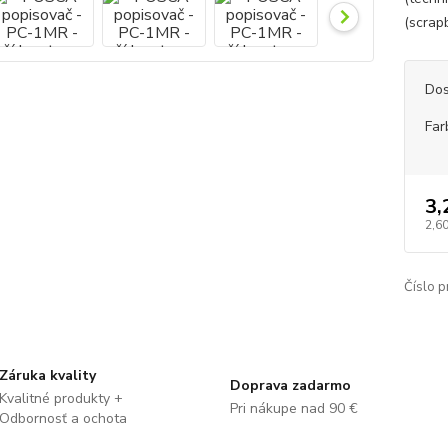
(scrapb
Dos
Far
3,
2,60
Číslo p
Záruka kvality
Doprava zadarmo
Kvalitné produkty +
Pri nákupe nad 90 €
Odbornosť a ochota