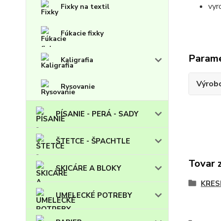
vyr
Fixky na textil
Fúkacie fixky
Param
Kaligrafia
Výrob
Rysovanie
PÍSANIE - PERÁ - SADY
ŠTETCE - ŠPACHTLE
Tovar 
SKICÁRE A BLOKY
KRES
UMELECKÉ POTREBY