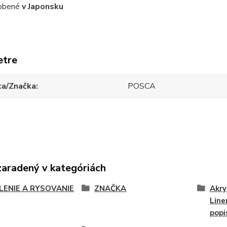
obené
v Japonsku
etre
ca/Značka
POSCA
zaradený v kategóriách
LENIE A RYSOVANIE
ZNAČKA
Akry
Line
popi