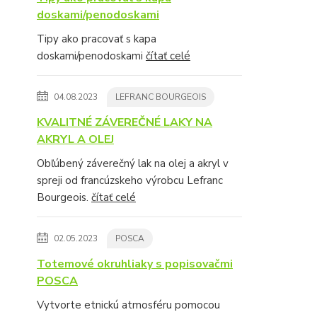
doskami/penodoskami
Tipy ako pracovať s kapa
doskami/penodoskami
čítať celé
04.08.2023
LEFRANC BOURGEOIS
KVALITNÉ ZÁVEREČNÉ LAKY NA
AKRYL A OLEJ
Obľúbený záverečný lak na olej a akryl v
spreji od francúzskeho výrobcu Lefranc
Bourgeois.
čítať celé
02.05.2023
POSCA
Totemové okruhliaky s popisovačmi
POSCA
Vytvorte etnickú atmosféru pomocou