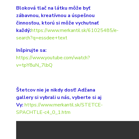
Bloková tlač na látku môže byť
zábavnou, kreatívnou a úspešnou
činnosťou, ktorú si môže vychutnať
každý:
https://www.merkantil.sk/61025485/e-
search?q=essdee+text
Inšpirujte sa:
https://www.youtube.com/watch?
v=tpY8uN_7lbQ
Štetcov nie je nikdy dosť! Adžana
gallery si vybrali u nás, vyberte si aj
Vy:
https://www.merkantil.sk/STETCE-
SPACHTLE-c4_0_1.htm