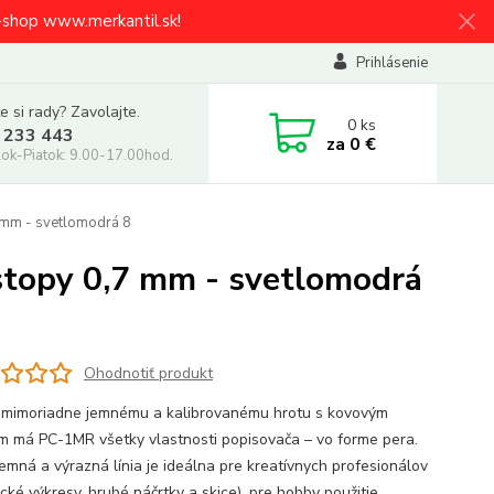
e-shop www.merkantil.sk!
Prihlásenie
e si rady? Zavolajte.
0
ks
 233 443
za
0 €
ok-Piatok: 9.00-17.00hod.
 mm - svetlomodrá 8
stopy 0,7 mm - svetlomodrá
Ohodnotiť produkt
mimoriadne jemnému a kalibrovanému hrotu s kovovým
m má PC-1MR všetky vlastnosti popisovača – vo forme pera.
jemná a výrazná línia je ideálna pre kreatívnych profesionálov
cké výkresy, hrubé náčrtky a skice), pre hobby použitie