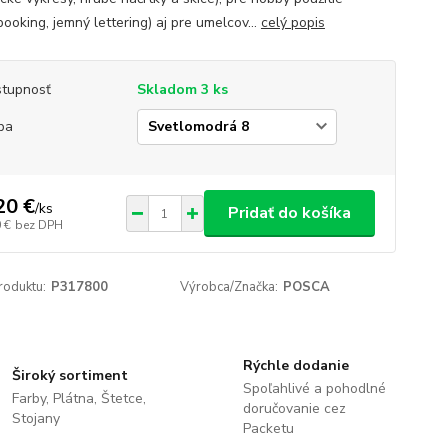
ooking, jemný lettering) aj pre umelcov...
celý popis
tupnosť
Skladom 3 ks
ba
20 €
/
ks
Pridať do košíka
 €
bez DPH
roduktu:
P317800
Výrobca/Značka:
POSCA
Rýchle dodanie
Široký sortiment
Spoľahlivé a pohodlné
Farby, Plátna, Štetce,
doručovanie cez
Stojany
Packetu