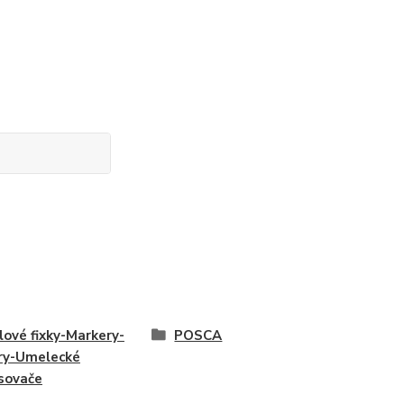
lové fixky-Markery-
POSCA
ry-Umelecké
sovače