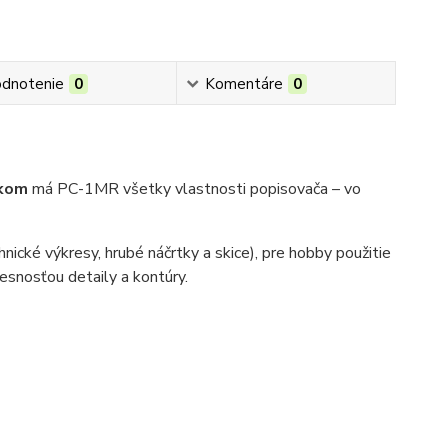
dnotenie
0
Komentáre
0
žkom
má PC-1MR všetky vlastnosti popisovača – vo
hnické výkresy, hrubé náčrtky a skice), pre hobby použitie
resnosťou detaily a kontúry.