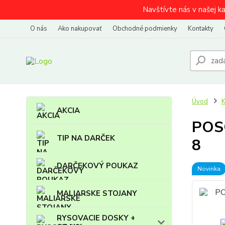
Navštívte nás v našej k
O nás
Ako nakupovať
Obchodné podmienky
Kontakty
Úvod
AKCIA
POSC
TIP NA DARČEK
8
DARČEKOVÝ POUKAZ
Novinka
MALIARSKE STOJANY
RYSOVACIE DOSKY +