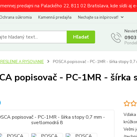
amennej predajni na Palackého 22, 811 02 Bratislava, kde sídli aj 
Ochrana súkromia
Kamenná predajňa
Nechajte sa inšpirovať!
Neviet
Hľadať
0903
Pondel
KRESLENIE A RYSOVANIE
POSCA popisovač - PC-1MR - šírka stopy 0,7
A popisovač - PC-1MR - šírka 
Vďaka 
krúžko
Veľmi 
(techni