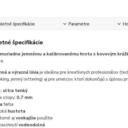
etné špecifikácie
Parametre
Ho
tné špecifikácie
moriadne jemnému a kalibrovanému hrotu s kovovým krú
a.
mná a výrazná línia
je ideálna pre kreatívnych profesionálov (tec
king, jemný lettering) aj pre umelcov, ktorí dokončujú s úplnou p
t:
ultra tenký
ka stopy:
0,7 mm
ta
farba
soká
hustota
torné aj
vonkajšie
použitie
zaschnutí
vodeodolná