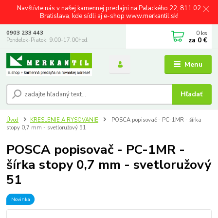
Navštívte nás v našej kamennej predajni na Palackého 22, 811 02
Bratislava, kde sídli aj e-shop www.merkantil.sk!
0
ks
0903 233 443
za
0 €
Pondelok-Piatok: 9.00-17.00hod.
Menu
Hľadať
Úvod
KRESLENIE A RYSOVANIE
POSCA popisovač - PC-1MR - šírka
stopy 0,7 mm - svetloružový 51
POSCA popisovač - PC-1MR -
šírka stopy 0,7 mm - svetloružový
51
Novinka