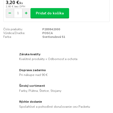
3,20 €
/
ks
2,60 €
bez DPH
Pridať do košíka
Číslo produktu:
P289942000
Výrobca/Značka:
POSCA
Farba:
Svetloružová 51
Záruka kvality
Kvalitné produkty + Odbornosť a ochota
Doprava zadarmo
Pri nákupe nad 90 €
Široký sortiment
Farby, Plátna, Štetce, Stojany
Rýchle dodanie
Spoľahlivé a pohodlné doručovanie cez Packetu