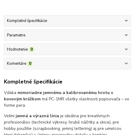
Kompletné špecifikácie
Parametre
Hodnotenie
0
Komentáre
0
Kompletné špecifikácie
Vďaka
mimoriadne jemnému a kalibrovanému hrotu s
kovovým krúžkom
má PC-1MR všetky vlastnosti popisovača – vo
forme pera.
Veľmi
jemná a výrazná línia
je ideálna pre kreatívnych
profesionálov (technické výkresy, hrubé náčrtky a skice), pre
hobby použitie (scrapbooking, jemný lettering) aj pre umelcov,
ktorí dokončujú s úplnou presnosťou detaily a kontúry.