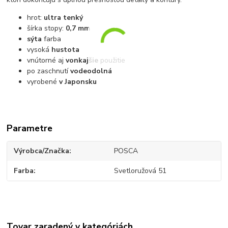
hrot:
ultra tenký
šírka stopy:
0,7 mm
sýta
farba
vysoká
hustota
vnútorné aj
vonkajšie
použitie
po zaschnutí
vodeodolná
vyrobené
v Japonsku
Parametre
Výrobca/Značka
POSCA
Farba
Svetloružová 51
Tovar zaradený v kategóriách