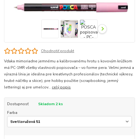
Ohodnotiť produkt
Vďaka mimoriadne jemnému a kalibrovanému hrotu s kovovým krúžkom
má PC-1MR všetky vlastnosti popisovača – vo forme pera. Veľmi jemná a
výrazná línia je ideálna pre kreatívnych profesionálov (technické výkresy,
hrubé náčrtky a skice), pre hobby použitie (scrapbooking, jemný
lettering) aj pre umelcov...
celý popis
Dostupnosť
Skladom 2 ks
Farba