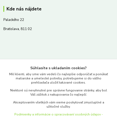
Kde nás nájdete
Palackého 22
Bratislava, 811 02
Kontakty
Súhlasíte s ukladaním cookies?
www.merkantil.sk
Milí klienti, aby sme vám vedeli čo najlepšie odporúčať a ponúkať
maliarske a umelecké potreby, potrebujeme si do vášho
prehliadača uložiť takzvané cookies.
0903 233 443
Niektoré sú nevyhnutné pre správne fungovanie stránky, aby bol
Pondelok-Piatok: 9.00-17.00hod.
Váš zážitok z nakupovania čo najlepší.
objednavky@merkantil-obchod.sk
Akceptovaním všetkých vám vieme poskytovať zmysluplné a
užitočné služby.
Podmienky a informácie o spracovávaní osobných údajov -