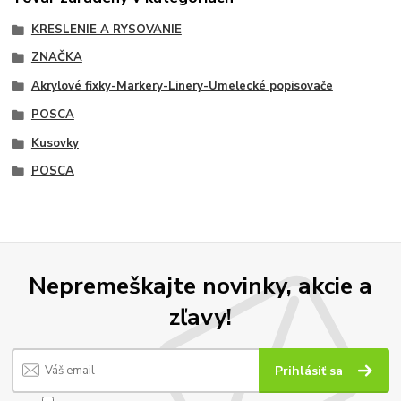
KRESLENIE A RYSOVANIE
ZNAČKA
Akrylové fixky-Markery-Linery-Umelecké popisovače
POSCA
Kusovky
POSCA
Nepremeškajte novinky, akcie a
zľavy!
Prihlásiť sa