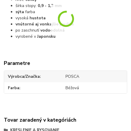
šírka stopy:
0,9 - 1,3 mm
sýta
farba
vysoká
hustota
vnútorné aj vonkajšie
použitie
po zaschnutí
vodoodolná
vyrobené v
Japonsku
Parametre
Výrobca/Značka
POSCA
Farba
Béžová
Tovar zaradený v kategóriách
KRESLENIE A RYSOVANIE