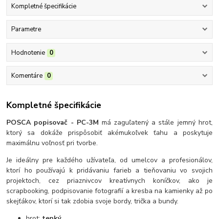
Kompletné špecifikácie
Parametre
Hodnotenie
0
Komentáre
0
Kompletné špecifikácie
POSCA popisovač - PC-3M
má zaguľatený a stále jemný hrot,
ktorý sa dokáže prispôsobiť akémukoľvek ťahu a poskytuje
maximálnu voľnosť pri tvorbe.
Je ideálny pre každého užívateľa, od umelcov a profesionálov,
ktorí ho používajú k pridávaniu farieb a tieňovaniu vo svojich
projektoch, cez priaznivcov kreatívnych koníčkov, ako je
scrapbooking, podpisovanie fotografií a kresba na kamienky až po
skejťákov, ktorí si tak zdobia svoje bordy, trička a bundy.
hrot:
tenký