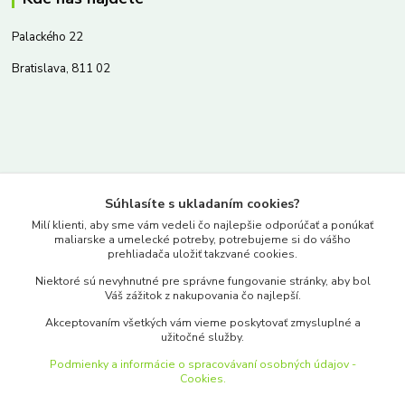
Palackého 22
Bratislava, 811 02
Kontakty
Súhlasíte s ukladaním cookies?
www.merkantil.sk
Milí klienti, aby sme vám vedeli čo najlepšie odporúčať a ponúkať
maliarske a umelecké potreby, potrebujeme si do vášho
prehliadača uložiť takzvané cookies.
0903 233 443
Niektoré sú nevyhnutné pre správne fungovanie stránky, aby bol
Pondelok-Piatok: 9.00-17.00hod.
Váš zážitok z nakupovania čo najlepší.
objednavky@merkantil-obchod.sk
Akceptovaním všetkých vám vieme poskytovať zmysluplné a
užitočné služby.
Podmienky a informácie o spracovávaní osobných údajov -
Cookies.