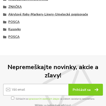
ZNAČKA
Akrylové fixky-Markery-Linery-Umelecké popisovače
POSCA
Kusovky
POSCA
Nepremeškajte novinky, akcie a
zľavy!
Prihlásiť sa
Súhlasím so
spracovaním osobných údajov
za účelom zasielania newslettera.
Môžete sa kedykoľvek odhlásiť.