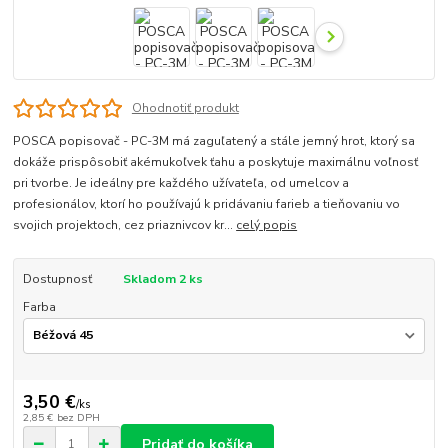
Ohodnotiť produkt
POSCA popisovač - PC-3M má zaguľatený a stále jemný hrot, ktorý sa
dokáže prispôsobiť akémukoľvek ťahu a poskytuje maximálnu voľnosť
pri tvorbe. Je ideálny pre každého užívateľa, od umelcov a
profesionálov, ktorí ho používajú k pridávaniu farieb a tieňovaniu vo
svojich projektoch, cez priaznivcov kr...
celý popis
Dostupnosť
Skladom 2 ks
Farba
3,50 €
/
ks
2,85 €
bez DPH
Pridať do košíka