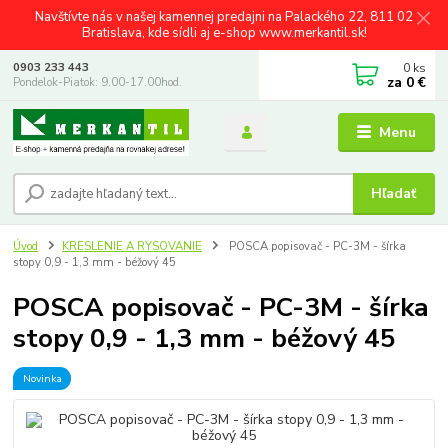
Navštívte nás v našej kamennej predajni na Palackého 22, 811 02
Bratislava, kde sídli aj e-shop www.merkantil.sk!
0
ks
0903 233 443
za
0 €
Pondelok-Piatok: 9.00-17.00hod.
Menu
Hľadať
Úvod
KRESLENIE A RYSOVANIE
POSCA popisovač - PC-3M - šírka
stopy 0,9 - 1,3 mm - béžový 45
POSCA popisovač - PC-3M - šírka
stopy 0,9 - 1,3 mm - béžový 45
Novinka