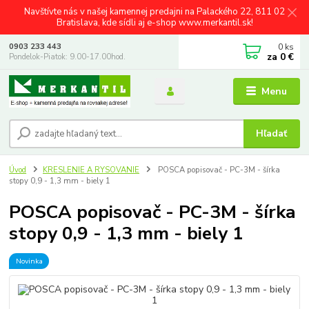
Navštívte nás v našej kamennej predajni na Palackého 22, 811 02
Bratislava, kde sídli aj e-shop www.merkantil.sk!
0
ks
0903 233 443
za
0 €
Pondelok-Piatok: 9.00-17.00hod.
Menu
Hľadať
Úvod
KRESLENIE A RYSOVANIE
POSCA popisovač - PC-3M - šírka
stopy 0,9 - 1,3 mm - biely 1
POSCA popisovač - PC-3M - šírka
stopy 0,9 - 1,3 mm - biely 1
Novinka