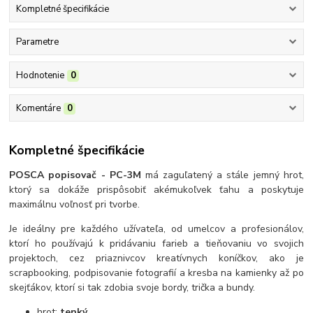
Kompletné špecifikácie
Parametre
Hodnotenie
0
Komentáre
0
Kompletné špecifikácie
POSCA popisovač - PC-3M
má zaguľatený a stále jemný hrot,
ktorý sa dokáže prispôsobiť akémukoľvek ťahu a poskytuje
maximálnu voľnosť pri tvorbe.
Je ideálny pre každého užívateľa, od umelcov a profesionálov,
ktorí ho používajú k pridávaniu farieb a tieňovaniu vo svojich
projektoch, cez priaznivcov kreatívnych koníčkov, ako je
scrapbooking, podpisovanie fotografií a kresba na kamienky až po
skejťákov, ktorí si tak zdobia svoje bordy, trička a bundy.
hrot:
tenký