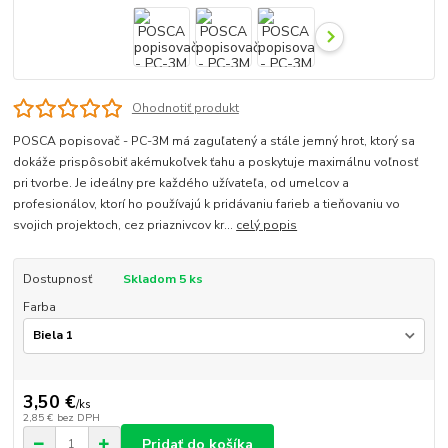
Ohodnotiť produkt
POSCA popisovač - PC-3M má zaguľatený a stále jemný hrot, ktorý sa
dokáže prispôsobiť akémukoľvek ťahu a poskytuje maximálnu voľnosť
pri tvorbe. Je ideálny pre každého užívateľa, od umelcov a
profesionálov, ktorí ho používajú k pridávaniu farieb a tieňovaniu vo
svojich projektoch, cez priaznivcov kr...
celý popis
Dostupnosť
Skladom 5 ks
Farba
3,50 €
/
ks
2,85 €
bez DPH
Pridať do košíka