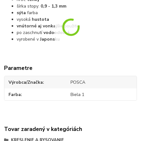
šírka stopy:
0,9 - 1,3 mm
sýta
farba
vysoká
hustota
vnútorné aj vonkajšie
použitie
po zaschnutí
vodoodolná
vyrobené v
Japonsku
Parametre
Výrobca/Značka
POSCA
Farba
Biela 1
Tovar zaradený v kategóriách
KRESLENIE A RYSOVANIE