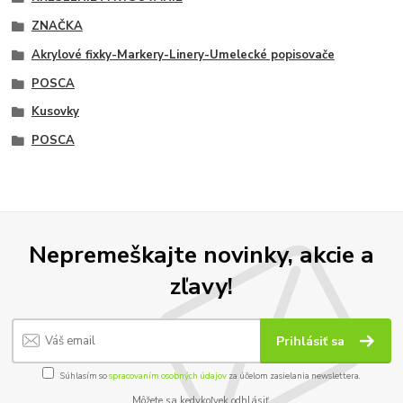
ZNAČKA
Akrylové fixky-Markery-Linery-Umelecké popisovače
POSCA
Kusovky
POSCA
Nepremeškajte novinky, akcie a
zľavy!
Prihlásiť sa
Súhlasím so
spracovaním osobných údajov
za účelom zasielania newslettera.
Môžete sa kedykoľvek odhlásiť.