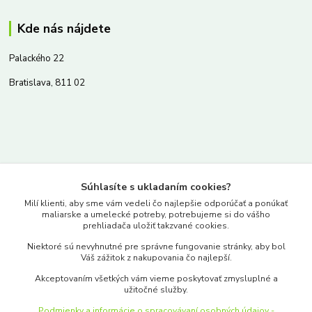
Kde nás nájdete
Palackého 22
Bratislava, 811 02
Kontakty
Súhlasíte s ukladaním cookies?
www.merkantil.sk
Milí klienti, aby sme vám vedeli čo najlepšie odporúčať a ponúkať
maliarske a umelecké potreby, potrebujeme si do vášho
prehliadača uložiť takzvané cookies.
0903 233 443
Niektoré sú nevyhnutné pre správne fungovanie stránky, aby bol
Pondelok-Piatok: 9.00-17.00hod.
Váš zážitok z nakupovania čo najlepší.
objednavky@merkantil-obchod.sk
Akceptovaním všetkých vám vieme poskytovať zmysluplné a
užitočné služby.
Podmienky a informácie o spracovávaní osobných údajov -