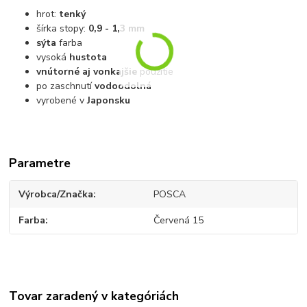
hrot:
tenký
šírka stopy:
0,9 - 1,3 mm
sýta
farba
vysoká
hustota
vnútorné aj vonkajšie
použitie
po zaschnutí
vodoodolná
vyrobené v
Japonsku
Parametre
Výrobca/Značka
POSCA
Farba
Červená 15
Tovar zaradený v kategóriách