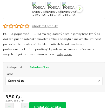
Ohodnotiť produkt
POSCA popisovač - PC-3M má zaguľatený a stále jemný hrot, ktorý sa
dokáže prispôsobiť akémukoľvek ťahu a poskytuje maximálnu voľnosť
pri tvorbe. Je ideálny pre každého užívateľa, od umelcov a
profesionálov, ktorí ho používajú k pridávaniu farieb a tieňovaniu vo
svojich projektoch, cez priaznivcov kr...
celý popis
Dostupnosť
Skladom 3 ks
Farba
3,50 €
/
ks
2,85 €
bez DPH
Pridať do košíka