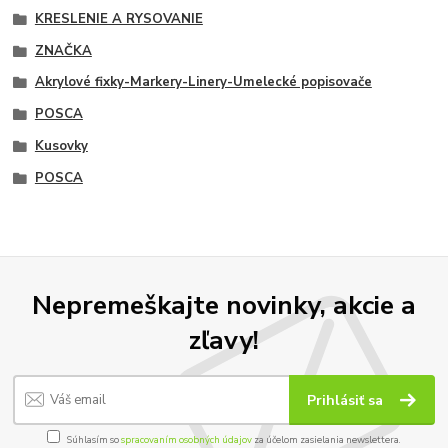
KRESLENIE A RYSOVANIE
ZNAČKA
Akrylové fixky-Markery-Linery-Umelecké popisovače
POSCA
Kusovky
POSCA
Nepremeškajte novinky, akcie a
zľavy!
Prihlásiť sa
Súhlasím so
spracovaním osobných údajov
za účelom zasielania newslettera.