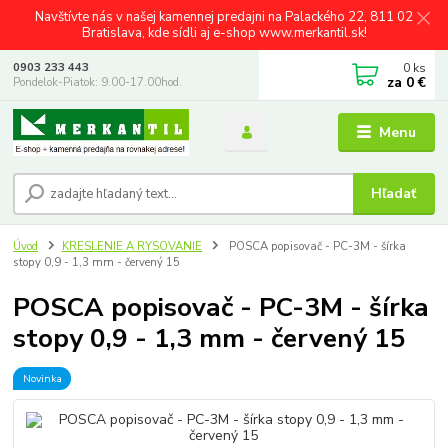
Navštívte nás v našej kamennej predajni na Palackého 22, 811 02
Bratislava, kde sídli aj e-shop www.merkantil.sk!
0
ks
0903 233 443
za
0 €
Pondelok-Piatok: 9.00-17.00hod.
Menu
Hľadať
Úvod
KRESLENIE A RYSOVANIE
POSCA popisovač - PC-3M - šírka
stopy 0,9 - 1,3 mm - červený 15
POSCA popisovač - PC-3M - šírka
stopy 0,9 - 1,3 mm - červený 15
Novinka