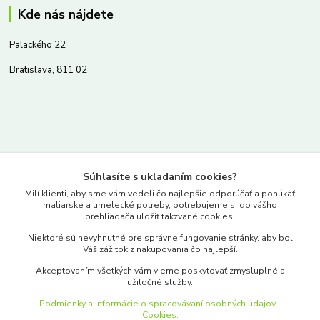
Kde nás nájdete
Palackého 22
Bratislava, 811 02
Kontakty
Súhlasíte s ukladaním cookies?
www.merkantil.sk
Milí klienti, aby sme vám vedeli čo najlepšie odporúčať a ponúkať
maliarske a umelecké potreby, potrebujeme si do vášho
prehliadača uložiť takzvané cookies.
0903 233 443
Niektoré sú nevyhnutné pre správne fungovanie stránky, aby bol
Pondelok-Piatok: 9.00-17.00hod.
Váš zážitok z nakupovania čo najlepší.
objednavky@merkantil-obchod.sk
Akceptovaním všetkých vám vieme poskytovať zmysluplné a
užitočné služby.
Podmienky a informácie o spracovávaní osobných údajov -
Cookies.