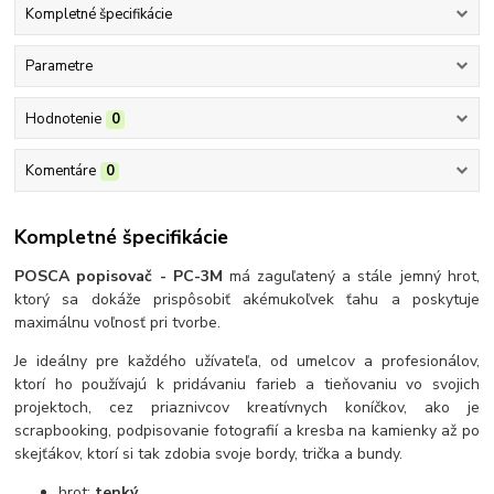
Kompletné špecifikácie
Parametre
Hodnotenie
0
Komentáre
0
Kompletné špecifikácie
POSCA popisovač - PC-3M
má zaguľatený a stále jemný hrot,
ktorý sa dokáže prispôsobiť akémukoľvek ťahu a poskytuje
maximálnu voľnosť pri tvorbe.
Je ideálny pre každého užívateľa, od umelcov a profesionálov,
ktorí ho používajú k pridávaniu farieb a tieňovaniu vo svojich
projektoch, cez priaznivcov kreatívnych koníčkov, ako je
scrapbooking, podpisovanie fotografií a kresba na kamienky až po
skejťákov, ktorí si tak zdobia svoje bordy, trička a bundy.
hrot:
tenký