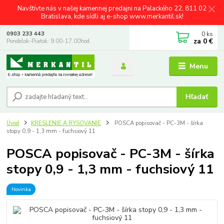
Navštívte nás v našej kamennej predajni na Palackého 22, 811 02
Bratislava, kde sídli aj e-shop www.merkantil.sk!
0
ks
0903 233 443
za
0 €
Pondelok-Piatok: 9.00-17.00hod.
Menu
Hľadať
Úvod
KRESLENIE A RYSOVANIE
POSCA popisovač - PC-3M - šírka
stopy 0,9 - 1,3 mm - fuchsiový 11
POSCA popisovač - PC-3M - šírka
stopy 0,9 - 1,3 mm - fuchsiový 11
Novinka