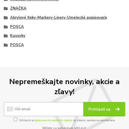
ZNAČKA
Akrylové fixky-Markery-Linery-Umelecké popisovače
POSCA
Kusovky
POSCA
Nepremeškajte novinky, akcie a
zľavy!
Prihlásiť sa
Súhlasím so
spracovaním osobných údajov
za účelom zasielania newslettera.
Môžete sa kedykoľvek odhlásiť.