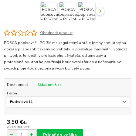
Ohodnotiť produkt
POSCA popisovač - PC-3M má zaguľatený a stále jemný hrot, ktorý sa
dokáže prispôsobiť akémukoľvek ťahu a poskytuje maximálnu voľnosť
pri tvorbe. Je ideálny pre každého užívateľa, od umelcov a
profesionálov, ktorí ho používajú k pridávaniu farieb a tieňovaniu vo
svojich projektoch, cez priaznivcov kr...
celý popis
Dostupnosť
Skladom 3 ks
Farba
3,50 €
/
ks
2,85 €
bez DPH
Pridať do košíka