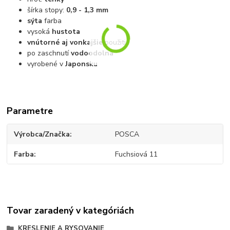
šírka stopy:
0,9 - 1,3 mm
sýta
farba
vysoká
hustota
vnútorné aj vonkajšie
použitie
po zaschnutí
vodoodolná
vyrobené v
Japonsku
Parametre
Výrobca/Značka
POSCA
Farba
Fuchsiová 11
Tovar zaradený v kategóriách
KRESLENIE A RYSOVANIE