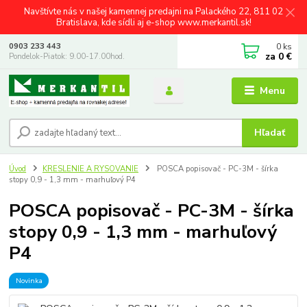
Navštívte nás v našej kamennej predajni na Palackého 22, 811 02
Bratislava, kde sídli aj e-shop www.merkantil.sk!
0
ks
0903 233 443
za
0 €
Pondelok-Piatok: 9.00-17.00hod.
Menu
Hľadať
Úvod
KRESLENIE A RYSOVANIE
POSCA popisovač - PC-3M - šírka
stopy 0,9 - 1,3 mm - marhuľový P4
POSCA popisovač - PC-3M - šírka
stopy 0,9 - 1,3 mm - marhuľový
P4
Novinka