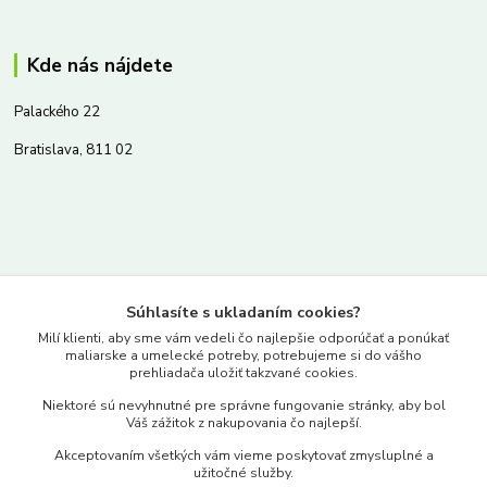
Kde nás nájdete
Palackého 22
Bratislava, 811 02
Kontakty
Súhlasíte s ukladaním cookies?
www.merkantil.sk
Milí klienti, aby sme vám vedeli čo najlepšie odporúčať a ponúkať
maliarske a umelecké potreby, potrebujeme si do vášho
prehliadača uložiť takzvané cookies.
0903 233 443
Niektoré sú nevyhnutné pre správne fungovanie stránky, aby bol
Pondelok-Piatok: 9.00-17.00hod.
Váš zážitok z nakupovania čo najlepší.
objednavky@merkantil-obchod.sk
Akceptovaním všetkých vám vieme poskytovať zmysluplné a
užitočné služby.