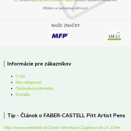
Súhlasím so
spracovaním osobných údajov
za účelom zasielania newslettera.
Môžete sa kedykoľvek odhlásiť.
NAŠE ZNAČKY
Informácie pre zákazníkov
O nás
Ako nakupovať
Obchodné podmienky
Kontakty
Tip - Článok o FABER-CASTELL Pitt Artist Pens
https://www.merkantil.sk/Clanky-Informacie-Zaujimavosti-a7_0.htm