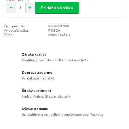
2,85 €
bez DPH
Pridať do košíka
Číslo produktu:
P284851000
Výrobca/Značka:
POSCA
Farba:
Marhuľová P4
Záruka kvality
Kvalitné produkty + Odbornosť a ochota
Doprava zadarmo
Pri nákupe nad 90 €
Široký sortiment
Farby, Plátna, Štetce, Stojany
Rýchle dodanie
Spoľahlivé a pohodlné doručovanie cez Packetu