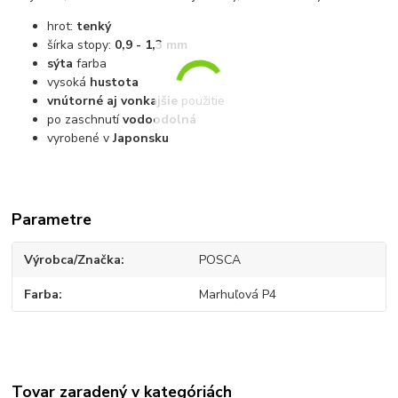
hrot:
tenký
šírka stopy:
0,9 - 1,3 mm
sýta
farba
vysoká
hustota
vnútorné aj vonkajšie
použitie
po zaschnutí
vodoodolná
vyrobené v
Japonsku
Parametre
Výrobca/Značka
POSCA
Farba
Marhuľová P4
Tovar zaradený v kategóriách