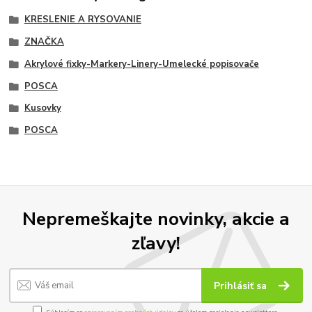
KRESLENIE A RYSOVANIE
ZNAČKA
Akrylové fixky-Markery-Linery-Umelecké popisovače
POSCA
Kusovky
POSCA
Nepremeškajte novinky, akcie a
zľavy!
Prihlásiť sa