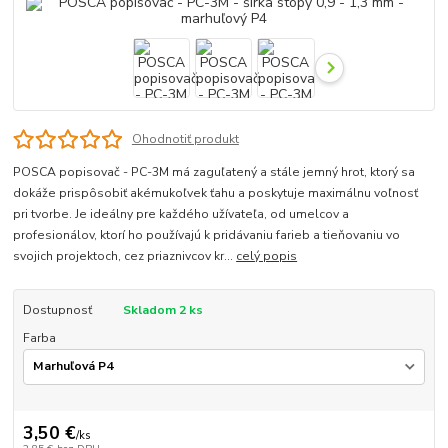
Ohodnotiť produkt
POSCA popisovač - PC-3M má zaguľatený a stále jemný hrot, ktorý sa
dokáže prispôsobiť akémukoľvek ťahu a poskytuje maximálnu voľnosť
pri tvorbe. Je ideálny pre každého užívateľa, od umelcov a
profesionálov, ktorí ho používajú k pridávaniu farieb a tieňovaniu vo
svojich projektoch, cez priaznivcov kr...
celý popis
Dostupnosť
Skladom 2 ks
Farba
3,50 €
/
ks