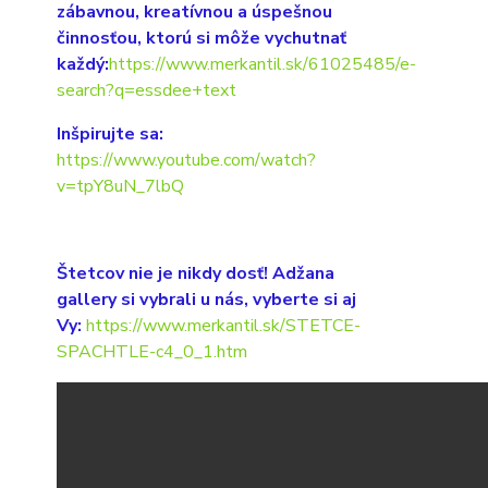
zábavnou, kreatívnou a úspešnou
činnosťou, ktorú si môže vychutnať
každý:
https://www.merkantil.sk/61025485/e-
search?q=essdee+text
Inšpirujte sa:
https://www.youtube.com/watch?
v=tpY8uN_7lbQ
Štetcov nie je nikdy dosť! Adžana
gallery si vybrali u nás, vyberte si aj
Vy:
https://www.merkantil.sk/STETCE-
SPACHTLE-c4_0_1.htm