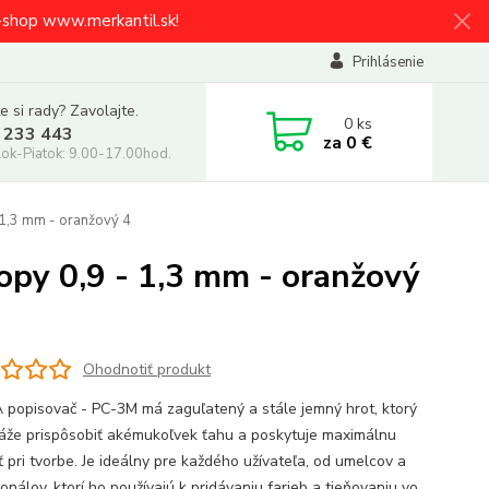
e-shop www.merkantil.sk!
Prihlásenie
e si rady? Zavolajte.
0
ks
 233 443
za
0 €
ok-Piatok: 9.00-17.00hod.
1,3 mm - oranžový 4
opy 0,9 - 1,3 mm - oranžový
Ohodnotiť produkt
popisovač - PC-3M má zaguľatený a stále jemný hrot, ktorý
áže prispôsobiť akémukoľvek ťahu a poskytuje maximálnu
ť pri tvorbe. Je ideálny pre každého užívateľa, od umelcov a
onálov, ktorí ho používajú k pridávaniu farieb a tieňovaniu vo