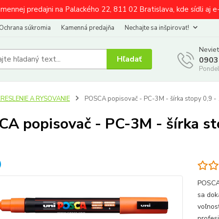
amennej predajni na Palackého 22, 811 02 Bratislava, kde sídli aj 
Ochrana súkromia
Kamenná predajňa
Nechajte sa inšpirovať!
Neviet
Hľadať
0903
Pondel
KRESLENIE A RYSOVANIE
POSCA popisovač - PC-3M - šírka stopy 0,9 - 
A popisovač - PC-3M - šírka st
POSCA 
sa dok
voľnos
profesi