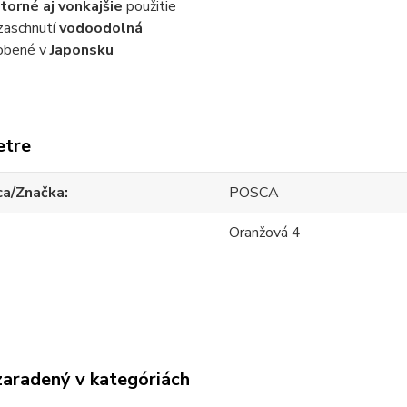
torné aj vonkajšie
použitie
zaschnutí
vodoodolná
obené v
Japonsku
etre
ca/Značka
POSCA
Oranžová 4
zaradený v kategóriách