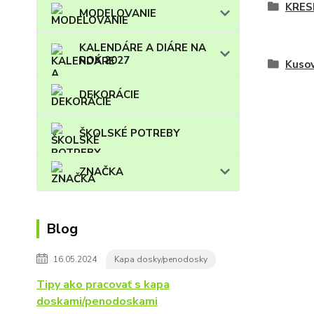
KRES
MODELOVANIE
KALENDÁRE A DIÁRE NA
ROK 2027
Kuso
DEKORÁCIE
ŠKOLSKÉ POTREBY
ZNAČKA
Blog
16.05.2024
Kapa dosky/penodosky
Tipy ako pracovať s kapa
doskami/penodoskami