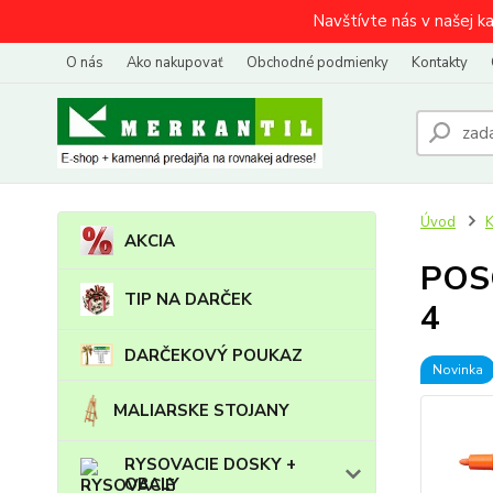
Navštívte nás v našej k
O nás
Ako nakupovať
Obchodné podmienky
Kontakty
Úvod
AKCIA
POSC
TIP NA DARČEK
4
DARČEKOVÝ POUKAZ
Novinka
MALIARSKE STOJANY
RYSOVACIE DOSKY +
OBALY