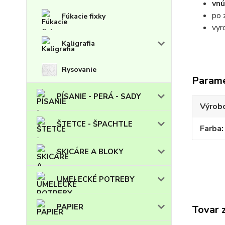
vnú
po 
Fúkacie fixky
vyr
Kaligrafia
Rysovanie
Param
PÍSANIE - PERÁ - SADY
Výrob
ŠTETCE - ŠPACHTLE
Farba
SKICÁRE A BLOKY
UMELECKÉ POTREBY
PAPIER
Tovar 