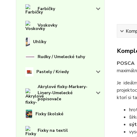
Farbičky
Voskovky
Kompl
Uhlíky
Komple
Rudky / Umelecké tuhy
POSCA p
maximálnu
Pastely / Kriedy
Je ideál
Akrylové fixky-Markery-
projektoc
Linery-Umelecké
ktorí si t
popisovače
hro
Fixky školské
šír
sý
Fixky na textil
vy