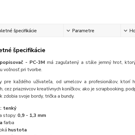
etné špecifikácie
Parametre
Ho
tné špecifikácie
opisovač - PC-3M
má zaguľatený a stále jemný hrot, ktor
 voľnosť pri tvorbe.
ny pre každého užívateľa, od umelcov a profesionálov, ktorí ho
h, cez priaznivcov kreatívnych koníčkov, ako je scrapbooking, pod
ak zdobia svoje bordy, trička a bundy.
t:
tenký
ka stopy:
0,9 - 1,3 mm
ta
farba
soká
hustota