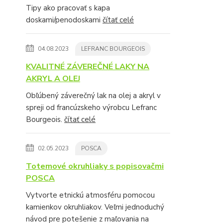
Tipy ako pracovať s kapa
doskami/penodoskami
čítať celé
04.08.2023
LEFRANC BOURGEOIS
KVALITNÉ ZÁVEREČNÉ LAKY NA
AKRYL A OLEJ
Obľúbený záverečný lak na olej a akryl v
spreji od francúzskeho výrobcu Lefranc
Bourgeois.
čítať celé
02.05.2023
POSCA
Totemové okruhliaky s popisovačmi
POSCA
Vytvorte etnickú atmosféru pomocou
kamienkov okruhliakov. Veľmi jednoduchý
návod pre potešenie z maľovania na