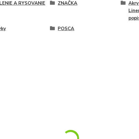
LENIE A RYSOVANIE
ZNAČKA
Akry
Line
popi
vky
POSCA