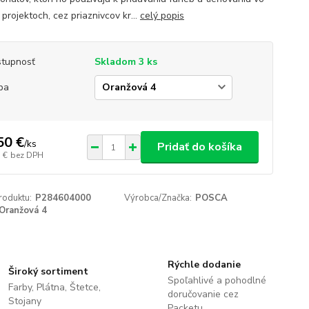
 projektoch, cez priaznivcov kr...
celý popis
tupnosť
Skladom 3 ks
ba
50 €
/
ks
Pridať do košíka
 €
bez DPH
roduktu:
P284604000
Výrobca/Značka:
POSCA
Oranžová 4
Rýchle dodanie
Široký sortiment
Spoľahlivé a pohodlné
Farby, Plátna, Štetce,
doručovanie cez
Stojany
Packetu