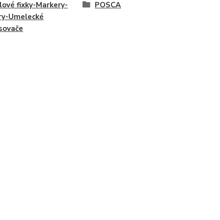
lové fixky-Markery-
POSCA
ry-Umelecké
sovače