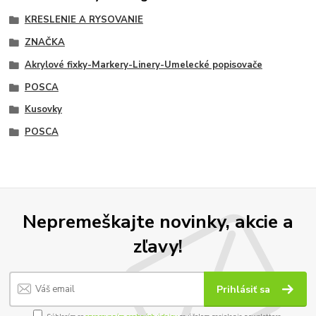
KRESLENIE A RYSOVANIE
ZNAČKA
Akrylové fixky-Markery-Linery-Umelecké popisovače
POSCA
Kusovky
POSCA
Nepremeškajte novinky, akcie a
zľavy!
Prihlásiť sa