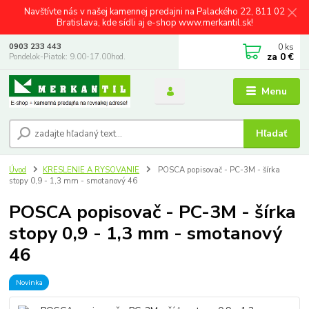
Navštívte nás v našej kamennej predajni na Palackého 22, 811 02
Bratislava, kde sídli aj e-shop www.merkantil.sk!
0
ks
0903 233 443
za
0 €
Pondelok-Piatok: 9.00-17.00hod.
Menu
Hľadať
Úvod
KRESLENIE A RYSOVANIE
POSCA popisovač - PC-3M - šírka
stopy 0,9 - 1,3 mm - smotanový 46
POSCA popisovač - PC-3M - šírka
stopy 0,9 - 1,3 mm - smotanový
46
Novinka