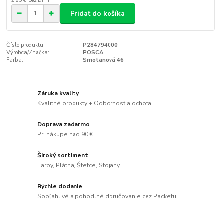
2,85 €
bez DPH
Pridať do košíka
Číslo produktu:
P284794000
Výrobca/Značka:
POSCA
Farba:
Smotanová 46
Záruka kvality
Kvalitné produkty + Odbornosť a ochota
Doprava zadarmo
Pri nákupe nad 90 €
Široký sortiment
Farby, Plátna, Štetce, Stojany
Rýchle dodanie
Spoľahlivé a pohodlné doručovanie cez Packetu