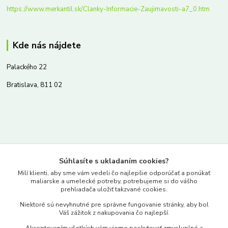
https://www.merkantil.sk/Clanky-Informacie-Zaujimavosti-a7_0.htm
Kde nás nájdete
Palackého 22
Bratislava, 811 02
Kontakty
Súhlasíte s ukladaním cookies?
www.merkantil.sk
Milí klienti, aby sme vám vedeli čo najlepšie odporúčať a ponúkať
maliarske a umelecké potreby, potrebujeme si do vášho
prehliadača uložiť takzvané cookies.
0903 233 443
Niektoré sú nevyhnutné pre správne fungovanie stránky, aby bol
Pondelok-Piatok: 9.00-17.00hod.
Váš zážitok z nakupovania čo najlepší.
objednavky@merkantil-obchod.sk