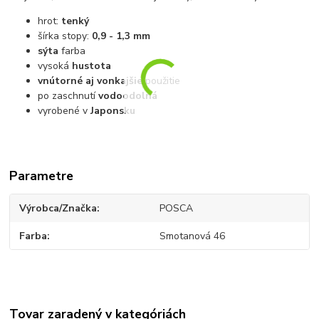
hrot:
tenký
šírka stopy:
0,9 - 1,3 mm
sýta
farba
vysoká
hustota
vnútorné aj vonkajšie
použitie
po zaschnutí
vodoodolná
vyrobené v
Japonsku
Parametre
Výrobca/Značka
POSCA
Farba
Smotanová 46
Tovar zaradený v kategóriách