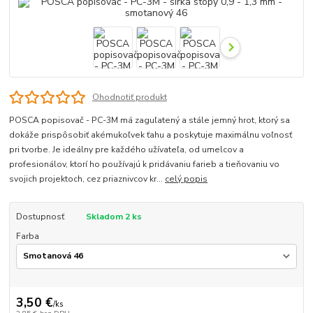
Ohodnotiť produkt
POSCA popisovač - PC-3M má zaguľatený a stále jemný hrot, ktorý sa
dokáže prispôsobiť akémukoľvek ťahu a poskytuje maximálnu voľnosť
pri tvorbe. Je ideálny pre každého užívateľa, od umelcov a
profesionálov, ktorí ho používajú k pridávaniu farieb a tieňovaniu vo
svojich projektoch, cez priaznivcov kr...
celý popis
Dostupnosť
Skladom 2 ks
Farba
3,50 €
/
ks