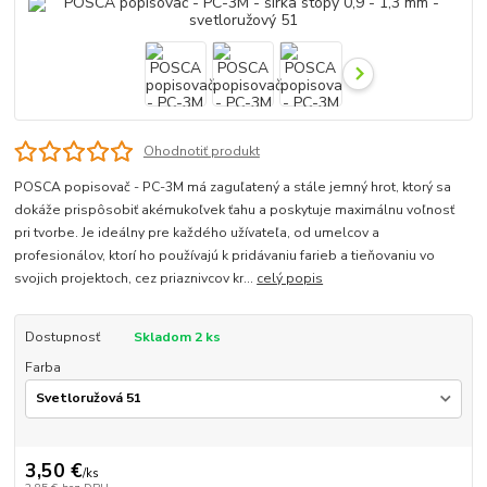
Ohodnotiť produkt
POSCA popisovač - PC-3M má zaguľatený a stále jemný hrot, ktorý sa
dokáže prispôsobiť akémukoľvek ťahu a poskytuje maximálnu voľnosť
pri tvorbe. Je ideálny pre každého užívateľa, od umelcov a
profesionálov, ktorí ho používajú k pridávaniu farieb a tieňovaniu vo
svojich projektoch, cez priaznivcov kr...
celý popis
Dostupnosť
Skladom 2 ks
Farba
3,50 €
/
ks