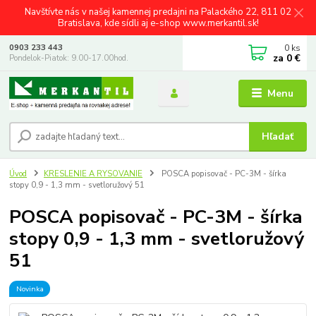
Navštívte nás v našej kamennej predajni na Palackého 22, 811 02
Bratislava, kde sídli aj e-shop www.merkantil.sk!
0
ks
0903 233 443
za
0 €
Pondelok-Piatok: 9.00-17.00hod.
Menu
Hľadať
Úvod
KRESLENIE A RYSOVANIE
POSCA popisovač - PC-3M - šírka
stopy 0,9 - 1,3 mm - svetloružový 51
POSCA popisovač - PC-3M - šírka
stopy 0,9 - 1,3 mm - svetloružový
51
Novinka