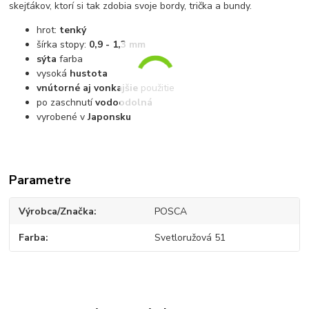
skejťákov, ktorí si tak zdobia svoje bordy, trička a bundy.
hrot:
tenký
šírka stopy:
0,9 - 1,3 mm
sýta
farba
vysoká
hustota
vnútorné aj vonkajšie
použitie
po zaschnutí
vodoodolná
vyrobené v
Japonsku
Parametre
Výrobca/Značka
POSCA
Farba
Svetloružová 51