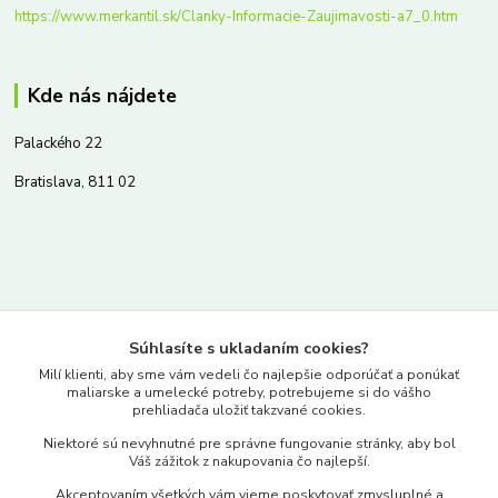
https://www.merkantil.sk/Clanky-Informacie-Zaujimavosti-a7_0.htm
Kde nás nájdete
Palackého 22
Bratislava, 811 02
Kontakty
Súhlasíte s ukladaním cookies?
www.merkantil.sk
Milí klienti, aby sme vám vedeli čo najlepšie odporúčať a ponúkať
maliarske a umelecké potreby, potrebujeme si do vášho
prehliadača uložiť takzvané cookies.
0903 233 443
Niektoré sú nevyhnutné pre správne fungovanie stránky, aby bol
Pondelok-Piatok: 9.00-17.00hod.
Váš zážitok z nakupovania čo najlepší.
objednavky@merkantil-obchod.sk
Akceptovaním všetkých vám vieme poskytovať zmysluplné a