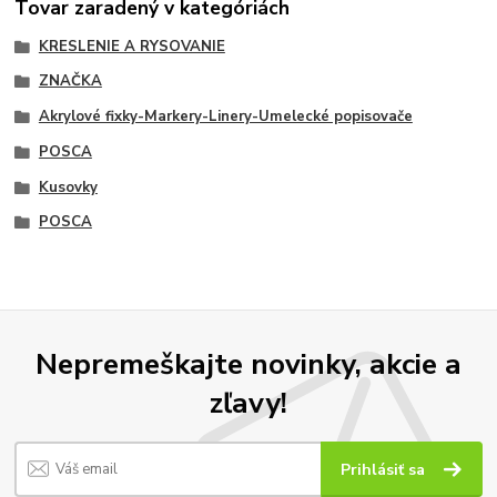
Tovar zaradený v kategóriách
KRESLENIE A RYSOVANIE
ZNAČKA
Akrylové fixky-Markery-Linery-Umelecké popisovače
POSCA
Kusovky
POSCA
Nepremeškajte novinky, akcie a
zľavy!
Prihlásiť sa