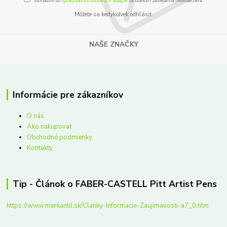
Súhlasím so
spracovaním osobných údajov
za účelom zasielania newslettera.
Môžete sa kedykoľvek odhlásiť.
NAŠE ZNAČKY
Informácie pre zákazníkov
O nás
Ako nakupovať
Obchodné podmienky
Kontakty
Tip - Článok o FABER-CASTELL Pitt Artist Pens
https://www.merkantil.sk/Clanky-Informacie-Zaujimavosti-a7_0.htm