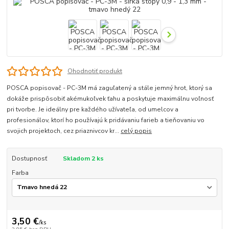
Ohodnotiť produkt
POSCA popisovač - PC-3M má zaguľatený a stále jemný hrot, ktorý sa
dokáže prispôsobiť akémukoľvek ťahu a poskytuje maximálnu voľnosť
pri tvorbe. Je ideálny pre každého užívateľa, od umelcov a
profesionálov, ktorí ho používajú k pridávaniu farieb a tieňovaniu vo
svojich projektoch, cez priaznivcov kr...
celý popis
Dostupnosť
Skladom 2 ks
Farba
3,50 €
/
ks