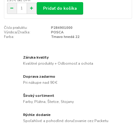
2,85 €
bez DPH
Pridať do košíka
Číslo produktu:
P284901000
Výrobca/Značka:
POSCA
Farba:
Tmavo hnedá 22
Záruka kvality
Kvalitné produkty + Odbornosť a ochota
Doprava zadarmo
Pri nákupe nad 90 €
Široký sortiment
Farby, Plátna, Štetce, Stojany
Rýchle dodanie
Spoľahlivé a pohodlné doručovanie cez Packetu