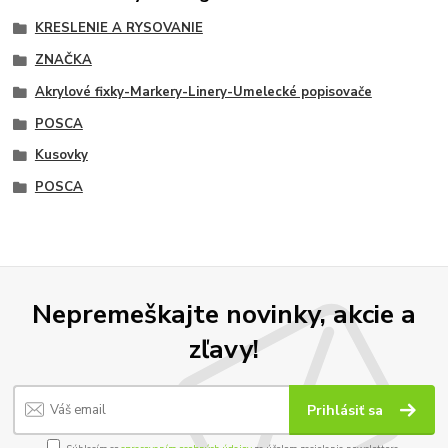
KRESLENIE A RYSOVANIE
ZNAČKA
Akrylové fixky-Markery-Linery-Umelecké popisovače
POSCA
Kusovky
POSCA
Nepremeškajte novinky, akcie a
zľavy!
Prihlásiť sa