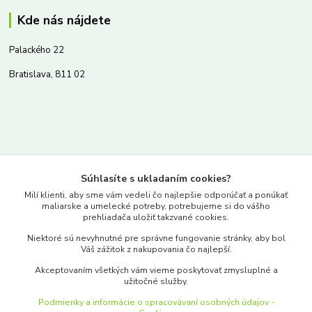
Kde nás nájdete
Palackého 22
Bratislava, 811 02
Kontakty
Súhlasíte s ukladaním cookies?
www.merkantil.sk
Milí klienti, aby sme vám vedeli čo najlepšie odporúčať a ponúkať
maliarske a umelecké potreby, potrebujeme si do vášho
prehliadača uložiť takzvané cookies.
0903 233 443
Niektoré sú nevyhnutné pre správne fungovanie stránky, aby bol
Pondelok-Piatok: 9.00-17.00hod.
Váš zážitok z nakupovania čo najlepší.
objednavky@merkantil-obchod.sk
Akceptovaním všetkých vám vieme poskytovať zmysluplné a
užitočné služby.
Podmienky a informácie o spracovávaní osobných údajov -