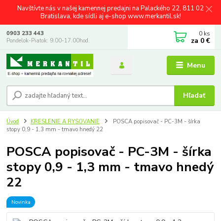
Navštívte nás v našej kamennej predajni na Palackého 22, 811 02
Bratislava, kde sídli aj e-shop www.merkantil.sk!
0
ks
0903 233 443
za
0 €
Pondelok-Piatok: 9.00-17.00hod.
Menu
Hľadať
Úvod
KRESLENIE A RYSOVANIE
POSCA popisovač - PC-3M - šírka
stopy 0,9 - 1,3 mm - tmavo hnedý 22
POSCA popisovač - PC-3M - šírka
stopy 0,9 - 1,3 mm - tmavo hnedý
22
Novinka