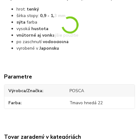
hrot:
tenký
šírka stopy:
0,9 - 1,3 mm
sýta
farba
vysoká
hustota
vnútorné aj vonkajšie
použitie
po zaschnutí
vodoodolná
vyrobené v
Japonsku
Parametre
Výrobca/Značka
POSCA
Farba
Tmavo hnedá 22
Tovar zaradený v kategóriách