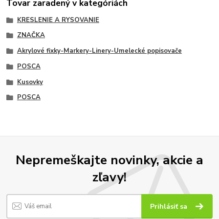
Tovar zaradený v kategóriách
KRESLENIE A RYSOVANIE
ZNAČKA
Akrylové fixky-Markery-Linery-Umelecké popisovače
POSCA
Kusovky
POSCA
Nepremeškajte novinky, akcie a
zľavy!
Prihlásiť sa