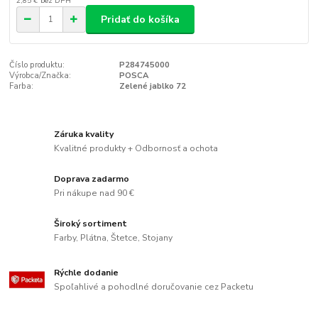
2,85 €
bez DPH
Pridať do košíka
Číslo produktu:
P284745000
Výrobca/Značka:
POSCA
Farba:
Zelené jablko 72
Záruka kvality
Kvalitné produkty + Odbornosť a ochota
Doprava zadarmo
Pri nákupe nad 90 €
Široký sortiment
Farby, Plátna, Štetce, Stojany
Rýchle dodanie
Spoľahlivé a pohodlné doručovanie cez Packetu