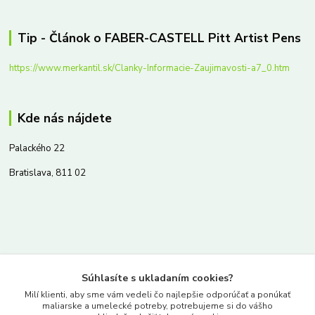
Tip - Článok o FABER-CASTELL Pitt Artist Pens
https://www.merkantil.sk/Clanky-Informacie-Zaujimavosti-a7_0.htm
Kde nás nájdete
Palackého 22
Bratislava, 811 02
Kontakty
Súhlasíte s ukladaním cookies?
www.merkantil.sk
Milí klienti, aby sme vám vedeli čo najlepšie odporúčať a ponúkať
maliarske a umelecké potreby, potrebujeme si do vášho