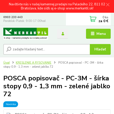
Navštívte nás v našej kamennej predajni na Palackého 22, 811 02
Bratislava, kde sídli aj e-shop www.merkantil.sk!
0
ks
0903 233 443
za
0 €
Pondelok-Piatok: 9.00-17.00hod.
Menu
Hľadať
Úvod
KRESLENIE A RYSOVANIE
POSCA popisovač - PC-3M - šírka
stopy 0,9 - 1,3 mm - zelené jablko 72
POSCA popisovač - PC-3M - šírka
stopy 0,9 - 1,3 mm - zelené jablko
72
Novinka