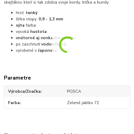
skejťákov, ktorí si tak zdobia svoje bordy, trička a bundy.
hrot:
tenký
šírka stopy:
0,9 - 1,3 mm
sýta
farba
vysoká
hustota
vnútorné aj vonkajšie
použitie
po zaschnutí
vodoodolná
vyrobené v
Japonsku
Parametre
Výrobca/Značka
POSCA
Farba
Zelené jablko 72