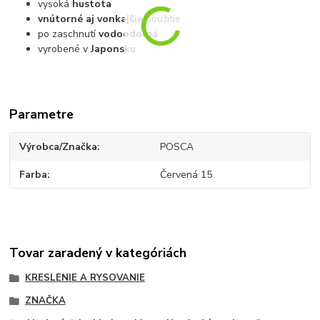
vysoká
hustota
vnútorné aj vonkajšie
použitie
po zaschnutí
vodoodolná
vyrobené v
Japonsku
Parametre
Výrobca/Značka
POSCA
Farba
Červená 15
Tovar zaradený v kategóriách
KRESLENIE A RYSOVANIE
ZNAČKA