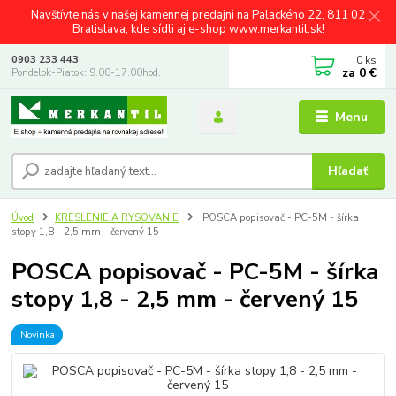
Navštívte nás v našej kamennej predajni na Palackého 22, 811 02
Bratislava, kde sídli aj e-shop www.merkantil.sk!
0
ks
0903 233 443
za
0 €
Pondelok-Piatok: 9.00-17.00hod.
Menu
Hľadať
Úvod
KRESLENIE A RYSOVANIE
POSCA popisovač - PC-5M - šírka
stopy 1,8 - 2,5 mm - červený 15
POSCA popisovač - PC-5M - šírka
stopy 1,8 - 2,5 mm - červený 15
Novinka