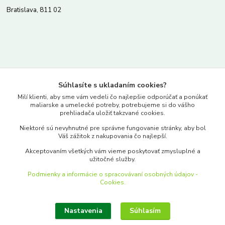
Bratislava, 811 02
Kontakty
Súhlasíte s ukladaním cookies?
www.merkantil.sk
Milí klienti, aby sme vám vedeli čo najlepšie odporúčať a ponúkať
maliarske a umelecké potreby, potrebujeme si do vášho
prehliadača uložiť takzvané cookies.
0903 233 443
Niektoré sú nevyhnutné pre správne fungovanie stránky, aby bol
Pondelok-Piatok: 9.00-17.00hod.
Váš zážitok z nakupovania čo najlepší.
objednavky@merkantil-obchod.sk
Akceptovaním všetkých vám vieme poskytovať zmysluplné a
užitočné služby.
Podmienky a informácie o spracovávaní osobných údajov -
Cookies.
Nastavenia
Súhlasím
Upraviť zber cookies.