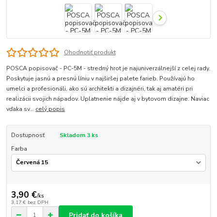
Ohodnotiť produkt
POSCA popisovač - PC-5M - stredný hrot je najuniverzálnejší z celej rady.
Poskytuje jasnú a presnú líniu v najširšej palete farieb. Používajú ho
umelci a profesionáli, ako sú architekti a dizajnéri, tak aj amatéri pri
realizácii svojich nápadov. Uplatnenie nájde aj v bytovom dizajne. Naviac
vďaka sv...
celý popis
Dostupnosť
Skladom 3 ks
Farba
3,90 €
/
ks
3,17 €
bez DPH
Pridať do košíka