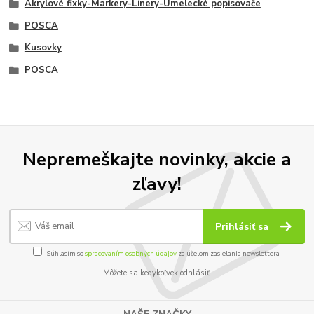
Akrylové fixky-Markery-Linery-Umelecké popisovače
POSCA
Kusovky
POSCA
Nepremeškajte novinky, akcie a
zľavy!
Prihlásiť sa
Súhlasím so
spracovaním osobných údajov
za účelom zasielania newslettera.
Môžete sa kedykoľvek odhlásiť.