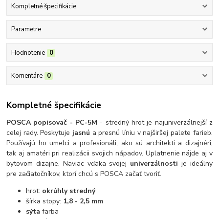
Kompletné špecifikácie
Parametre
Hodnotenie
0
Komentáre
0
Kompletné špecifikácie
POSCA popisovač - PC-5M
- stredný hrot je najuniverzálnejší z
celej rady. Poskytuje
jasnú
a presnú líniu v najširšej palete farieb.
Používajú ho umelci a profesionáli, ako sú architekti a dizajnéri,
tak aj amatéri pri realizácii svojich nápadov. Uplatnenie nájde aj v
bytovom dizajne. Naviac vďaka svojej
univerzálnosti
je ideálny
pre začiatočníkov, ktorí chcú s POSCA začať tvoriť.
hrot:
okrúhly stredný
šírka stopy:
1,8 - 2,5 mm
sýta
farba