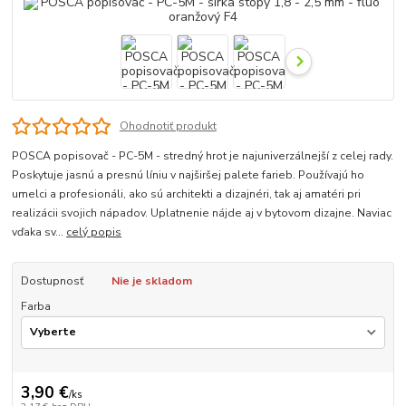
Ohodnotiť produkt
POSCA popisovač - PC-5M - stredný hrot je najuniverzálnejší z celej rady.
Poskytuje jasnú a presnú líniu v najširšej palete farieb. Používajú ho
umelci a profesionáli, ako sú architekti a dizajnéri, tak aj amatéri pri
realizácii svojich nápadov. Uplatnenie nájde aj v bytovom dizajne. Naviac
vďaka sv...
celý popis
Dostupnosť
Nie je skladom
Farba
3,90 €
/
ks