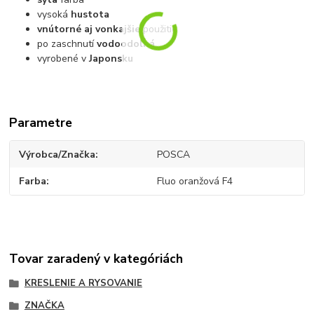
vysoká
hustota
vnútorné aj vonkajšie
použitie
po zaschnutí
vodoodolná
vyrobené v
Japonsku
Parametre
Výrobca/Značka
POSCA
Farba
Fluo oranžová F4
Tovar zaradený v kategóriách
KRESLENIE A RYSOVANIE
ZNAČKA