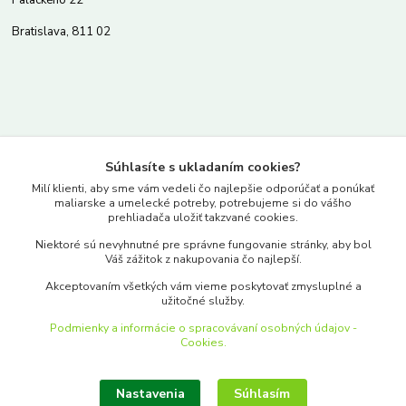
Bratislava, 811 02
Kontakty
Súhlasíte s ukladaním cookies?
www.merkantil.sk
Milí klienti, aby sme vám vedeli čo najlepšie odporúčať a ponúkať
maliarske a umelecké potreby, potrebujeme si do vášho
prehliadača uložiť takzvané cookies.
0903 233 443
Niektoré sú nevyhnutné pre správne fungovanie stránky, aby bol
Pondelok-Piatok: 9.00-17.00hod.
Váš zážitok z nakupovania čo najlepší.
objednavky@merkantil-obchod.sk
Akceptovaním všetkých vám vieme poskytovať zmysluplné a
užitočné služby.
Podmienky a informácie o spracovávaní osobných údajov -
Cookies.
Nastavenia
Súhlasím