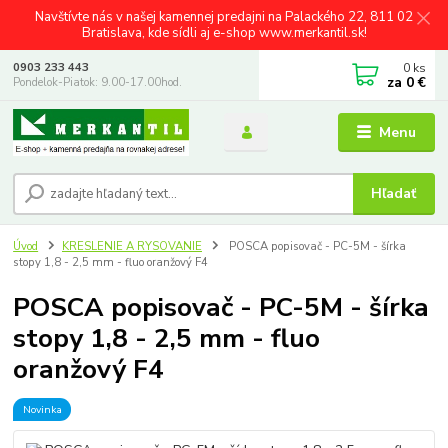
Navštívte nás v našej kamennej predajni na Palackého 22, 811 02
Bratislava, kde sídli aj e-shop www.merkantil.sk!
0
ks
0903 233 443
za
0 €
Pondelok-Piatok: 9.00-17.00hod.
Menu
Hľadať
Úvod
KRESLENIE A RYSOVANIE
POSCA popisovač - PC-5M - šírka
stopy 1,8 - 2,5 mm - fluo oranžový F4
POSCA popisovač - PC-5M - šírka
stopy 1,8 - 2,5 mm - fluo
oranžový F4
Novinka