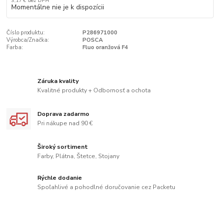
3,17 €
bez DPH
Momentálne nie je k dispozícii
Číslo produktu:
P286971000
Výrobca/Značka:
POSCA
Farba:
Fluo oranžová F4
Záruka kvality
Kvalitné produkty + Odbornosť a ochota
Doprava zadarmo
Pri nákupe nad 90 €
Široký sortiment
Farby, Plátna, Štetce, Stojany
Rýchle dodanie
Spoľahlivé a pohodlné doručovanie cez Packetu