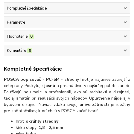
Kompletné špecifikácie
Parametre
Hodnotenie
0
Komentáre
0
Kompletné špecifikácie
POSCA popisovač - PC-5M
- stredný hrot je najuniverzálnejší z
celej rady. Poskytuje
jasnú
a presnú líniu v najširšej palete farieb.
Používajú ho umelci a profesionáli, ako sú architekti a dizajnéri,
tak aj amatéri pri realizácii svojich nápadov. Uplatnenie nájde aj v
bytovom dizajne. Naviac vďaka svojej
univerzálnosti
je ideálny
pre začiatočníkov, ktorí chcú s POSCA začať tvoriť.
hrot:
okrúhly stredný
šírka stopy:
1,8 - 2,5 mm
sýta
farba