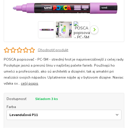
Ohodnotiť produkt
POSCA popisovač - PC-5M - stredný hrot je najuniverzálnejší z celej rady.
Poskytuje jasnú a presnú líniu v najširšej palete farieb. Používajú ho
umelci a profesionáli, ako sú architekti a dizajnéri, tak aj amatéri pri
realizácii svojich nápadov. Uplatnenie nájde aj v bytovom dizajne. Naviac
vďaka sv...
celý popis
Dostupnosť
Skladom 3 ks
Farba