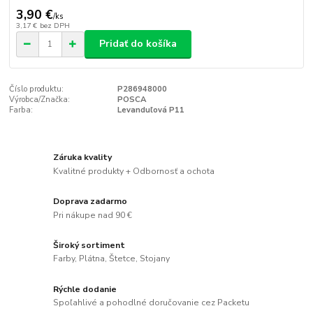
3,90 €
/
ks
3,17 €
bez DPH
Pridať do košíka
Číslo produktu:
P286948000
Výrobca/Značka:
POSCA
Farba:
Levanduľová P11
Záruka kvality
Kvalitné produkty + Odbornosť a ochota
Doprava zadarmo
Pri nákupe nad 90 €
Široký sortiment
Farby, Plátna, Štetce, Stojany
Rýchle dodanie
Spoľahlivé a pohodlné doručovanie cez Packetu