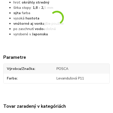
hrot:
okrúhly stredný
šírka stopy:
1,8 - 2,5 mm
sýta
farba
vysoká
hustota
vnútorné aj vonkajšie
použitie
po zaschnutí
vodoodolná
vyrobené v
Japonsku
Parametre
Výrobca/Značka
POSCA
Farba
Levanduľová P11
Tovar zaradený v kategóriách