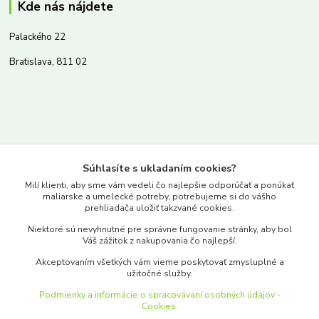
Kde nás nájdete
Palackého 22
Bratislava, 811 02
Kontakty
Súhlasíte s ukladaním cookies?
www.merkantil.sk
Milí klienti, aby sme vám vedeli čo najlepšie odporúčať a ponúkať
maliarske a umelecké potreby, potrebujeme si do vášho
prehliadača uložiť takzvané cookies.
0903 233 443
Niektoré sú nevyhnutné pre správne fungovanie stránky, aby bol
Pondelok-Piatok: 9.00-17.00hod.
Váš zážitok z nakupovania čo najlepší.
objednavky@merkantil-obchod.sk
Akceptovaním všetkých vám vieme poskytovať zmysluplné a
užitočné služby.
Podmienky a informácie o spracovávaní osobných údajov -
Cookies.