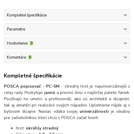
Kompletné špecifikácie
Parametre
Hodnotenie
0
Komentáre
0
Kompletné špecifikácie
POSCA popisovač - PC-5M
- stredný hrot je najuniverzálnejší z
celej rady. Poskytuje
jasnú
a presnú líniu v najširšej palete farieb.
Používajú ho umelci a profesionáli, ako sú architekti a dizajnéri,
tak aj amatéri pri realizácii svojich nápadov. Uplatnenie nájde aj v
bytovom dizajne. Naviac vďaka svojej
univerzálnosti
je ideálny
pre začiatočníkov, ktorí chcú s POSCA začať tvoriť.
hrot:
okrúhly stredný