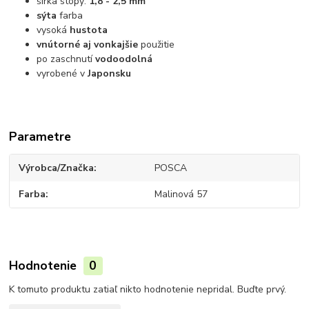
šírka stopy:
1,8 - 2,5 mm
sýta
farba
vysoká
hustota
vnútorné aj vonkajšie
použitie
po zaschnutí
vodoodolná
vyrobené v
Japonsku
Parametre
Výrobca/Značka
POSCA
Farba
Malinová 57
Hodnotenie
0
K tomuto produktu zatiaľ nikto hodnotenie nepridal. Buďte prvý.