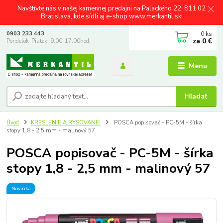
Navštívte nás v našej kamennej predajni na Palackého 22, 811 02
Bratislava, kde sídli aj e-shop www.merkantil.sk!
0
ks
0903 233 443
za
0 €
Pondelok-Piatok: 9.00-17.00hod.
Menu
Hľadať
Úvod
KRESLENIE A RYSOVANIE
POSCA popisovač - PC-5M - šírka
stopy 1,8 - 2,5 mm - malinový 57
POSCA popisovač - PC-5M - šírka
stopy 1,8 - 2,5 mm - malinový 57
Novinka