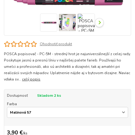
Ohodnotiť produkt
POSCA popisovač - PC-5M - stredný hrot je najuniverzálnejší z celej rady.
Poskytuje jasnú a presnú líniu v najširšej palete farieb. Používajú ho
umelci a profesionáli, ako sú architekti a dizajnéri, tak aj amatéri pri
realizácii svojich nápadov. Uplatnenie nájde aj v bytovom dizajne. Naviac
vďaka sv...
celý popis
Dostupnosť
Skladom 2 ks
Farba
3,90 €
/
ks