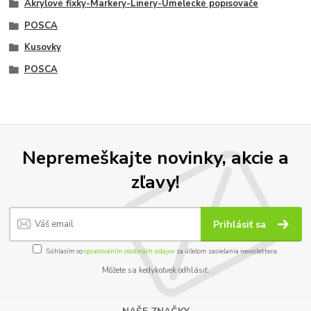
Akrylové fixky-Markery-Linery-Umelecké popisovače
POSCA
Kusovky
POSCA
Nepremeškajte novinky, akcie a
zľavy!
Prihlásiť sa
Súhlasím so
spracovaním osobných údajov
za účelom zasielania newslettera.
Môžete sa kedykoľvek odhlásiť.