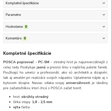
Kompletné špecifikácie
Parametre
Hodnotenie
0
Komentáre
0
Kompletné špecifikácie
POSCA popisovač - PC-5M
- stredný hrot je najuniverzálnejší z
celej rady. Poskytuje
jasnú
a presnú líniu v najširšej palete farieb.
Používajú ho umelci a profesionáli, ako sú architekti a dizajnéri,
tak aj amatéri pri realizácii svojich nápadov. Uplatnenie nájde aj v
bytovom dizajne. Naviac vďaka svojej
univerzálnosti
je ideálny
pre začiatočníkov, ktorí chcú s POSCA začať tvoriť.
hrot:
okrúhly stredný
šírka stopy:
1,8 - 2,5 mm
sýta
farba