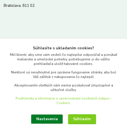
Bratislava, 811 02
Kontakty
Súhlasíte s ukladaním cookies?
www.merkantil.sk
Milí klienti, aby sme vám vedeli čo najlepšie odporúčať a ponúkať
maliarske a umelecké potreby, potrebujeme si do vášho
prehliadača uložiť takzvané cookies.
0903 233 443
Niektoré sú nevyhnutné pre správne fungovanie stránky, aby bol
Pondelok-Piatok: 9.00-17.00hod.
Váš zážitok z nakupovania čo najlepší.
objednavky@merkantil-obchod.sk
Akceptovaním všetkých vám vieme poskytovať zmysluplné a
užitočné služby.
Podmienky a informácie o spracovávaní osobných údajov -
Cookies.
Nastavenia
Súhlasím
Upraviť zber cookies.