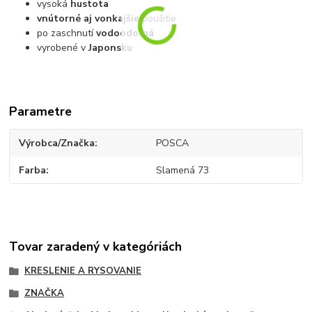
vysoká
hustota
vnútorné aj vonkajšie
použitie
po zaschnutí
vodoodolná
vyrobené v
Japonsku
Parametre
Výrobca/Značka
POSCA
Farba
Slamená 73
Tovar zaradený v kategóriách
KRESLENIE A RYSOVANIE
ZNAČKA