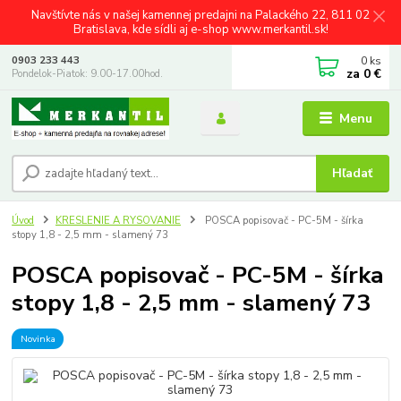
Navštívte nás v našej kamennej predajni na Palackého 22, 811 02
Bratislava, kde sídli aj e-shop www.merkantil.sk!
0
ks
0903 233 443
za
0 €
Pondelok-Piatok: 9.00-17.00hod.
Menu
Hľadať
Úvod
KRESLENIE A RYSOVANIE
POSCA popisovač - PC-5M - šírka
stopy 1,8 - 2,5 mm - slamený 73
POSCA popisovač - PC-5M - šírka
stopy 1,8 - 2,5 mm - slamený 73
Novinka