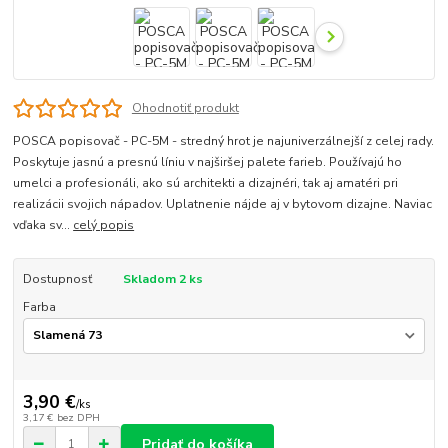
Ohodnotiť produkt
POSCA popisovač - PC-5M - stredný hrot je najuniverzálnejší z celej rady.
Poskytuje jasnú a presnú líniu v najširšej palete farieb. Používajú ho
umelci a profesionáli, ako sú architekti a dizajnéri, tak aj amatéri pri
realizácii svojich nápadov. Uplatnenie nájde aj v bytovom dizajne. Naviac
vďaka sv...
celý popis
Dostupnosť
Skladom 2 ks
Farba
3,90 €
/
ks
3,17 €
bez DPH
Pridať do košíka