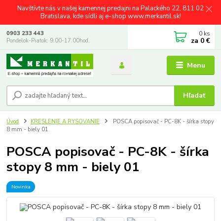
Navštívte nás v našej kamennej predajni na Palackého 22, 811 02
Bratislava, kde sídli aj e-shop www.merkantil.sk!
0
ks
0903 233 443
za
0 €
Pondelok-Piatok: 9.00-17.00hod.
Menu
Hľadať
Úvod
KRESLENIE A RYSOVANIE
POSCA popisovač - PC-8K - šírka stopy
8 mm - biely 01
POSCA popisovač - PC-8K - šírka
stopy 8 mm - biely 01
Novinka