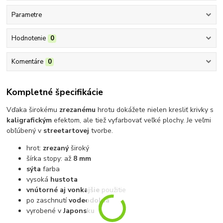
Parametre
Hodnotenie
0
Komentáre
0
Kompletné špecifikácie
Vďaka širokému
zrezanému
hrotu dokážete nielen kresliť krivky s
kaligrafickým
efektom, ale tiež vyfarbovať veľké plochy. Je veľmi
obľúbený v
streetartovej
tvorbe.
hrot:
zrezaný
široký
šírka stopy: až
8 mm
sýta
farba
vysoká
hustota
vnútorné aj vonkajšie
použitie
po zaschnutí
vodeodolná
vyrobené v
Japonsku