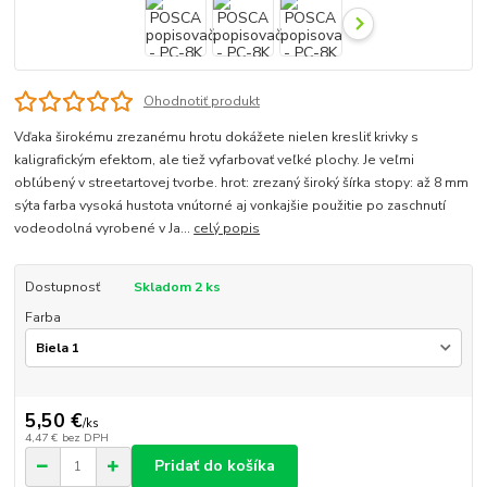
Ohodnotiť produkt
Vďaka širokému zrezanému hrotu dokážete nielen kresliť krivky s
kaligrafickým efektom, ale tiež vyfarbovať veľké plochy. Je veľmi
obľúbený v streetartovej tvorbe. hrot: zrezaný široký šírka stopy: až 8 mm
sýta farba vysoká hustota vnútorné aj vonkajšie použitie po zaschnutí
vodeodolná vyrobené v Ja...
celý popis
Dostupnosť
Skladom 2 ks
Farba
5,50 €
/
ks
4,47 €
bez DPH
Pridať do košíka