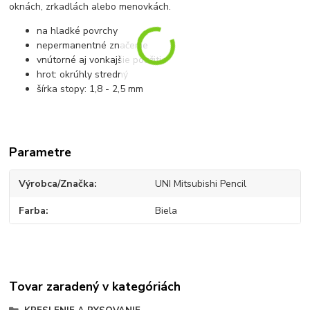
oknách, zrkadlách alebo menovkách.
na hladké povrchy
nepermanentné značenie
vnútorné aj vonkajšie použitie
hrot: okrúhly stredný
šírka stopy: 1,8 - 2,5 mm
Parametre
Výrobca/Značka
UNI Mitsubishi Pencil
Farba
Biela
Tovar zaradený v kategóriách