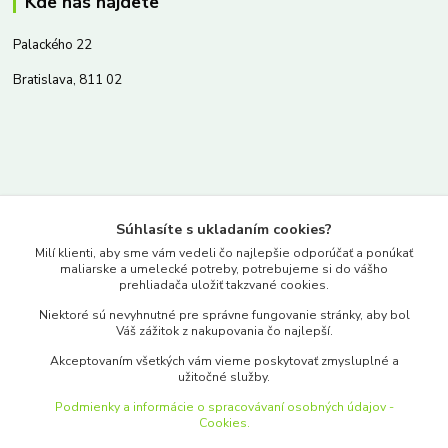
Kde nás nájdete
Palackého 22
Bratislava, 811 02
Kontakty
Súhlasíte s ukladaním cookies?
www.merkantil.sk
Milí klienti, aby sme vám vedeli čo najlepšie odporúčať a ponúkať
maliarske a umelecké potreby, potrebujeme si do vášho
prehliadača uložiť takzvané cookies.
0903 233 443
Niektoré sú nevyhnutné pre správne fungovanie stránky, aby bol
Pondelok-Piatok: 9.00-17.00hod.
Váš zážitok z nakupovania čo najlepší.
objednavky@merkantil-obchod.sk
Akceptovaním všetkých vám vieme poskytovať zmysluplné a
užitočné služby.
Podmienky a informácie o spracovávaní osobných údajov -
Cookies.