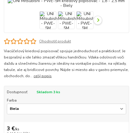
Ohodnotiť produkt
Viacúčelový kriedový popisovač spojuje jednoduchosť a praktickosť. Je
bezprašný a ide ľahko zmazať vlhkou handričkou. Vďaka odolnosti voči
dažďu a slnečnému žiareniu je ideálny na vonkajšie použitie, na výklady,
tabule, ale aj bridlicové povrchy. Nájde si miesto ako v gastro priemysle,
obchodoch, do...
celý popis
Dostupnosť
Skladom 3 ks
Farba
3 €
/
ks