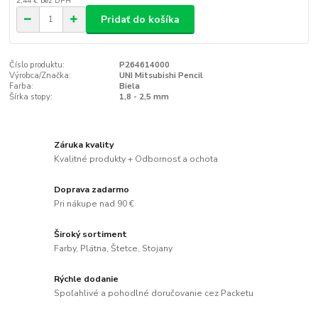
2,44 €
bez DPH
Pridať do košíka
Číslo produktu:
P264614000
Výrobca/Značka:
UNI Mitsubishi Pencil
Farba:
Biela
Šírka stopy:
1,8 - 2,5 mm
Záruka kvality
Kvalitné produkty + Odbornosť a ochota
Doprava zadarmo
Pri nákupe nad 90 €
Široký sortiment
Farby, Plátna, Štetce, Stojany
Rýchle dodanie
Spoľahlivé a pohodlné doručovanie cez Packetu