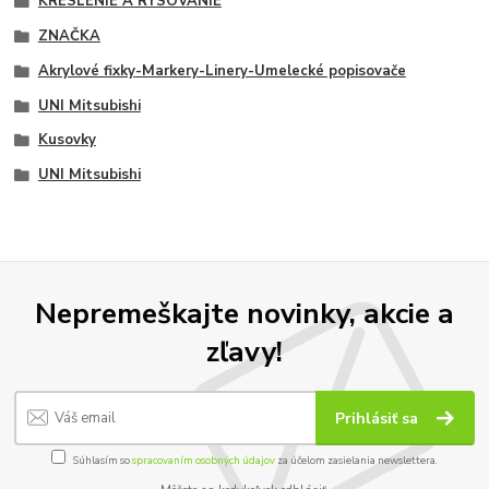
KRESLENIE A RYSOVANIE
ZNAČKA
Akrylové fixky-Markery-Linery-Umelecké popisovače
UNI Mitsubishi
Kusovky
UNI Mitsubishi
Nepremeškajte novinky, akcie a
zľavy!
Prihlásiť sa
Súhlasím so
spracovaním osobných údajov
za účelom zasielania newslettera.