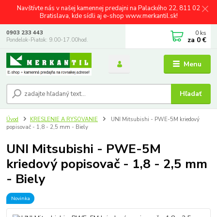
Navštívte nás v našej kamennej predajni na Palackého 22, 811 02
Bratislava, kde sídli aj e-shop www.merkantil.sk!
0
ks
0903 233 443
za
0 €
Pondelok-Piatok: 9.00-17.00hod.
Menu
Hľadať
Úvod
KRESLENIE A RYSOVANIE
UNI Mitsubishi - PWE-5M kriedový
popisovač - 1,8 - 2,5 mm - Biely
UNI Mitsubishi - PWE-5M
kriedový popisovač - 1,8 - 2,5 mm
- Biely
Novinka