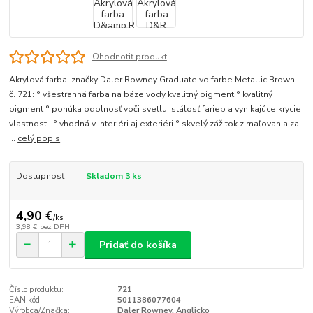
Ohodnotiť produkt
Akrylová farba, značky Daler Rowney Graduate vo farbe Metallic Brown,
č. 721: ° všestranná farba na báze vody kvalitný pigment ° kvalitný
pigment ° ponúka odolnosť voči svetlu, stálosť farieb a vynikajúce krycie
vlastnosti ° vhodná v interiéri aj exteriéri ° skvelý zážitok z maľovania za
...
celý popis
Dostupnosť
Skladom 3 ks
4,90 €
/
ks
3,98 €
bez DPH
Pridať do košíka
Číslo produktu:
721
EAN kód:
5011386077604
Výrobca/Značka:
Daler Rowney, Anglicko