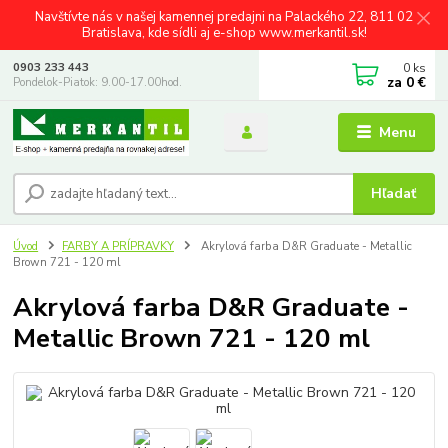
Navštívte nás v našej kamennej predajni na Palackého 22, 811 02
Bratislava, kde sídli aj e-shop www.merkantil.sk!
0
ks
0903 233 443
za
0 €
Pondelok-Piatok: 9.00-17.00hod.
Menu
Hľadať
Úvod
FARBY A PRÍPRAVKY
Akrylová farba D&R Graduate - Metallic
Brown 721 - 120 ml
Akrylová farba D&R Graduate -
Metallic Brown 721 - 120 ml