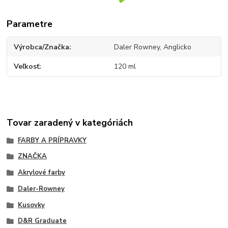
Parametre
Výrobca/Značka
Daler Rowney, Anglicko
Veľkosť
120 ml
Tovar zaradený v kategóriách
FARBY A PRÍPRAVKY
ZNAČKA
Akrylové farby
Daler-Rowney
Kusovky
D&R Graduate