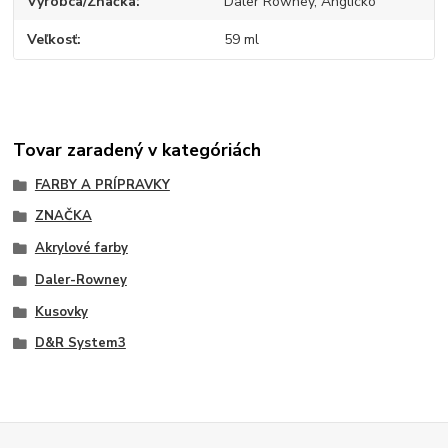
Výrobca/Značka
Daler Rowney, Anglicko
Veľkosť
59 ml
Tovar zaradený v kategóriách
FARBY A PRÍPRAVKY
ZNAČKA
Akrylové farby
Daler-Rowney
Kusovky
D&R System3