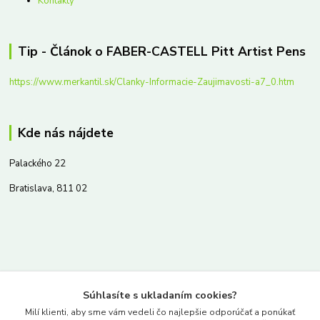
Kontakty
Tip - Článok o FABER-CASTELL Pitt Artist Pens
https://www.merkantil.sk/Clanky-Informacie-Zaujimavosti-a7_0.htm
Kde nás nájdete
Palackého 22
Bratislava, 811 02
Kontakty
Súhlasíte s ukladaním cookies?
www.merkantil.sk
Milí klienti, aby sme vám vedeli čo najlepšie odporúčať a ponúkať