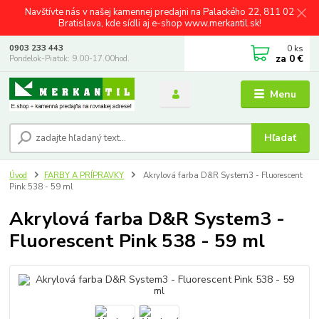
Navštívte nás v našej kamennej predajni na Palackého 22, 811 02
Bratislava, kde sídli aj e-shop www.merkantil.sk!
0
ks
0903 233 443
za
0 €
Pondelok-Piatok: 9.00-17.00hod.
Menu
Hľadať
Úvod
FARBY A PRÍPRAVKY
Akrylová farba D&R System3 - Fluorescent
Pink 538 - 59 ml
Akrylová farba D&R System3 -
Fluorescent Pink 538 - 59 ml