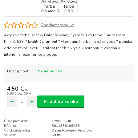
Ohodnotiť produkt
Akrylová farba, značky Daler Rowney System 3 vo farbe Fluorescent
Pink, č. 538: ° kvalitný pigment ° všestranná farba na báze vody ° ponúka
odolnosť voči svetlu, stálosť farieb a krycie vlastnosti ° vhodná v
interiéri aj exteriéri
celý popis
Dostupnosť
Skladom 3 ks
4,50 €
/
ks
3,66 €
bez DPH
Pridať do košíka
Číslo produktu:
129059538
EAN kód:
5011386106038
Výrobca/Značka:
Daler Rowney, Anglicko
Veľkosť:
59 ml