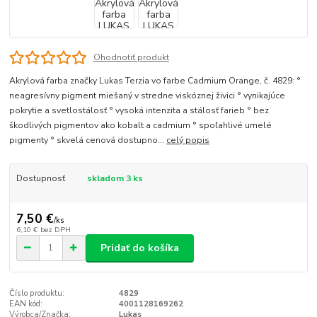
Ohodnotiť produkt
Akrylová farba značky Lukas Terzia vo farbe Cadmium Orange, č. 4829: °
neagresívny pigment miešaný v stredne viskóznej živici ° vynikajúce
pokrytie a svetlostálosť ° vysoká intenzita a stálosť farieb ° bez
škodlivých pigmentov ako kobalt a cadmium ° spoľahlivé umelé
pigmenty ° skvelá cenová dostupno...
celý popis
Dostupnosť
skladom 3 ks
7,50 €
/
ks
6,10 €
bez DPH
Pridať do košíka
Číslo produktu:
4829
EAN kód:
4001128169262
Výrobca/Značka:
Lukas