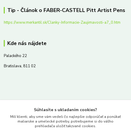
Tip - Článok o FABER-CASTELL Pitt Artist Pens
https://www.merkantil.sk/Clanky-Informacie-Zaujimavosti-a7_0.htm
Kde nás nájdete
Palackého 22
Bratislava, 811 02
Kontakty
Súhlasíte s ukladaním cookies?
www.merkantil.sk
Milí klienti, aby sme vám vedeli čo najlepšie odporúčať a ponúkať
maliarske a umelecké potreby, potrebujeme si do vášho
prehliadača uložiť takzvané cookies.
0903 233 443