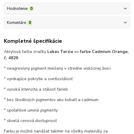
Hodnotenie
0
Komentáre
0
Kompletné špecifikácie
Akrylová farba značky
Lukas Terzia
vo
farbe Cadmium Orange,
č. 4829
:
° neagresívny pigment miešaný v stredne viskóznej živici
° vynikajúce pokrytie a svetlostálosť
° vysoká intenzita a stálosť farieb
° bez škodlivých pigmentov ako kobalt a cadmium
° spoľahlivé umelé pigmenty
° skvelá cenová dostupnosť
Farbu je možné nanášať takmer na všetky materiály za