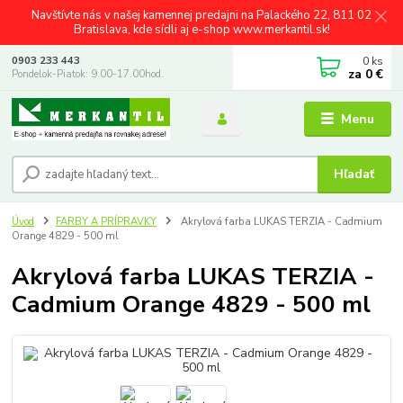
Navštívte nás v našej kamennej predajni na Palackého 22, 811 02
Bratislava, kde sídli aj e-shop www.merkantil.sk!
0
ks
0903 233 443
za
0 €
Pondelok-Piatok: 9.00-17.00hod.
Menu
Hľadať
Úvod
FARBY A PRÍPRAVKY
Akrylová farba LUKAS TERZIA - Cadmium
Orange 4829 - 500 ml
Akrylová farba LUKAS TERZIA -
Cadmium Orange 4829 - 500 ml