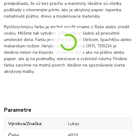
predpokladu, že sú bez prachu a mastnoty. Ideálne sú všetky
podklady s otvorenými pórmi, ako je akrylový papier, lepenka,
natiahnuté plátno, drevo a modelovacie materiály.
Rýchloschnúcu farbu je možné použiť priamo z fľaše alebo zriediť
vodou. Môžete tak vytvárať veľmi nepriehľadné až priesvitné
umelecké diela. Farbu je možné nanášať štetcom, špachtľou alebo
maliarskym nožom. Akrylová farba LUKAS CRYL TERZIA je
ideálna nielen na klasické umelecké diela ako na plátno alebo
papier, ale aj na podmaľby, dekorácie a scénické návrhy.
Finálne
farba zaschne na matný povrch. Ideálne na spoznávanie sveta
akrylovej maľby.
Parametre
Výrobca/Značka
Lukas
Číslo
4829