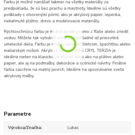
Farbu je možné nanášať takmer na všetky materiály za
predpokladu, že sú bez prachu a mastnoty. Ideálne sú všetky
podklady s otvorenými pórmi, ako je akrylový papier, lepenka,
natiahnuté plátno, drevo a modelovacie materiály.
Rýchloschnúcu farbu je možné použiť priamo z fľaše alebo zriediť
vodou. Môžete tak vytvárať veľmi nepriehľadné až priesvitné
umelecké diela. Farbu je možné nanášať štetcom, špachtľou alebo
maliarskym nožom. Akrylová farba LUKAS CRYL TERZIA je
ideálna nielen na klasické umelecké diela ako na plátno alebo
papier, ale aj na podmaľby, dekorácie a scénické návrhy.
Finálne
farba zaschne na matný povrch. Ideálne na spoznávanie sveta
akrylovej maľby.
Parametre
Výrobca/Značka
Lukas