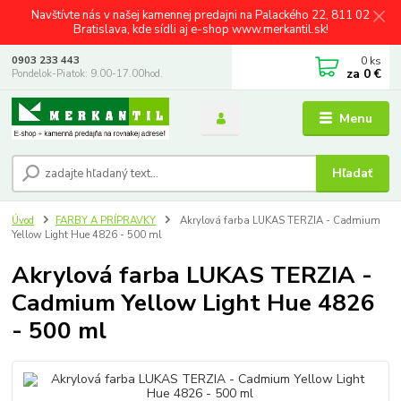
Navštívte nás v našej kamennej predajni na Palackého 22, 811 02
Bratislava, kde sídli aj e-shop www.merkantil.sk!
0
ks
0903 233 443
za
0 €
Pondelok-Piatok: 9.00-17.00hod.
Menu
Hľadať
Úvod
FARBY A PRÍPRAVKY
Akrylová farba LUKAS TERZIA - Cadmium
Yellow Light Hue 4826 - 500 ml
Akrylová farba LUKAS TERZIA -
Cadmium Yellow Light Hue 4826
- 500 ml