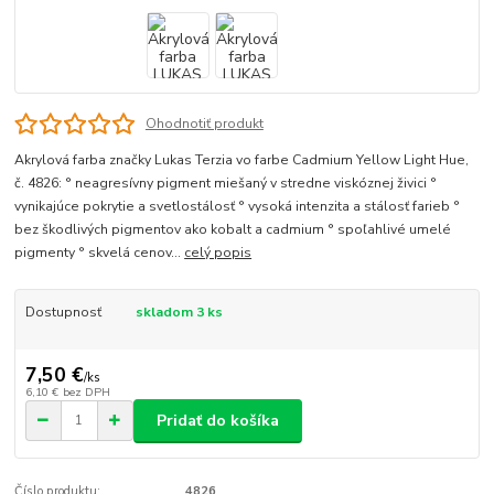
Ohodnotiť produkt
Akrylová farba značky Lukas Terzia vo farbe Cadmium Yellow Light Hue,
č. 4826: ° neagresívny pigment miešaný v stredne viskóznej živici °
vynikajúce pokrytie a svetlostálosť ° vysoká intenzita a stálosť farieb °
bez škodlivých pigmentov ako kobalt a cadmium ° spoľahlivé umelé
pigmenty ° skvelá cenov...
celý popis
Dostupnosť
skladom 3 ks
7,50 €
/
ks
6,10 €
bez DPH
Pridať do košíka
Číslo produktu:
4826