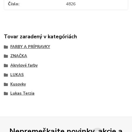
Číslo
4826
Tovar zaradený v kategóriách
FARBY A PRÍPRAVKY
ZNAČKA
Akrylové farby
LUKAS
Kusovky
Lukas Terzia
Nepremeškajte novinky, akcie a