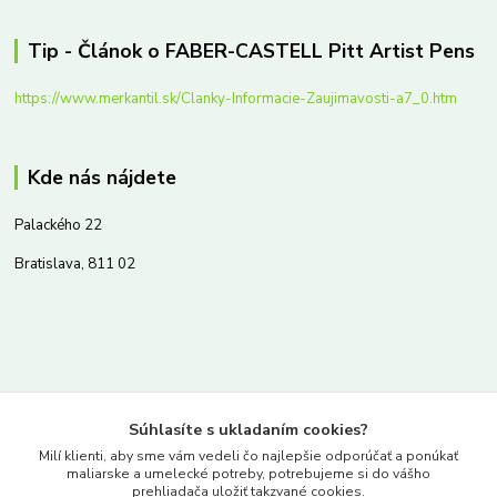
Tip - Článok o FABER-CASTELL Pitt Artist Pens
https://www.merkantil.sk/Clanky-Informacie-Zaujimavosti-a7_0.htm
Kde nás nájdete
Palackého 22
Bratislava, 811 02
Kontakty
Súhlasíte s ukladaním cookies?
www.merkantil.sk
Milí klienti, aby sme vám vedeli čo najlepšie odporúčať a ponúkať
maliarske a umelecké potreby, potrebujeme si do vášho
prehliadača uložiť takzvané cookies.