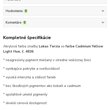
Hodnotenie
0
Komentáre
0
Kompletné špecifikácie
Akrylová farba značky
Lukas Terzia
vo
farbe Cadmium Yellow
Light Hue, č. 4826
:
° neagresívny pigment miešaný v stredne viskóznej živici
° vynikajúce pokrytie a svetlostálosť
° vysoká intenzita a stálosť farieb
° bez škodlivých pigmentov ako kobalt a cadmium
° spoľahlivé umelé pigmenty
° skvelá cenová dostupnosť