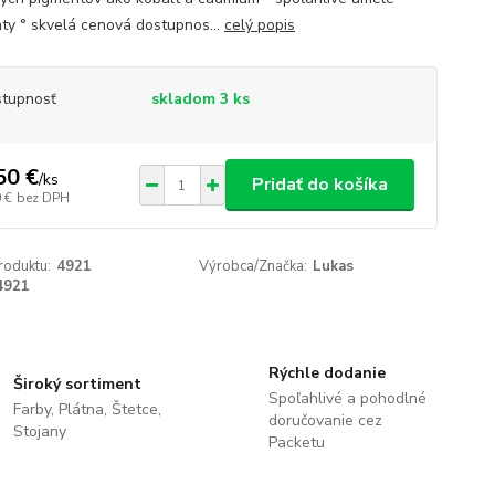
ty ° skvelá cenová dostupnos...
celý popis
tupnosť
skladom 3 ks
50 €
/
ks
Pridať do košíka
 €
bez DPH
roduktu:
4921
Výrobca/Značka:
Lukas
4921
Rýchle dodanie
Široký sortiment
Spoľahlivé a pohodlné
Farby, Plátna, Štetce,
doručovanie cez
Stojany
Packetu