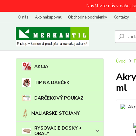
Navštívte nás v našej k
O nás
Ako nakupovať
Obchodné podmienky
Kontakty
Úvod
AKCIA
Akry
TIP NA DARČEK
ml
DARČEKOVÝ POUKAZ
MALIARSKE STOJANY
RYSOVACIE DOSKY +
OBALY