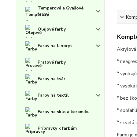
Temperové a Gvašové
farby
Kompl
Olejové farby
Komple
Farby na Linoryt
Akrylová
° neagres
Prstové farby
° vynikaj
Farby na tvár
° vysoká 
Farby na textil
° bez šk
° spoľah
Farby na sklo a keramiku
° skvelá
Prípravky k farbám
Farbu je 