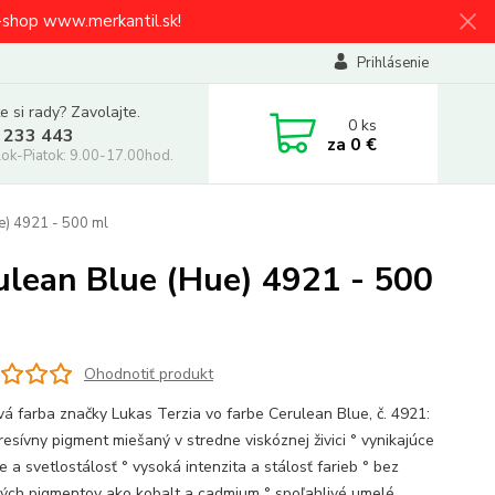
e-shop www.merkantil.sk!
Prihlásenie
e si rady? Zavolajte.
0
ks
 233 443
za
0 €
ok-Piatok: 9.00-17.00hod.
e) 4921 - 500 ml
lean Blue (Hue) 4921 - 500
Ohodnotiť produkt
vá farba značky Lukas Terzia vo farbe Cerulean Blue, č. 4921:
resívny pigment miešaný v stredne viskóznej živici ° vynikajúce
e a svetlostálosť ° vysoká intenzita a stálosť farieb ° bez
vých pigmentov ako kobalt a cadmium ° spoľahlivé umelé