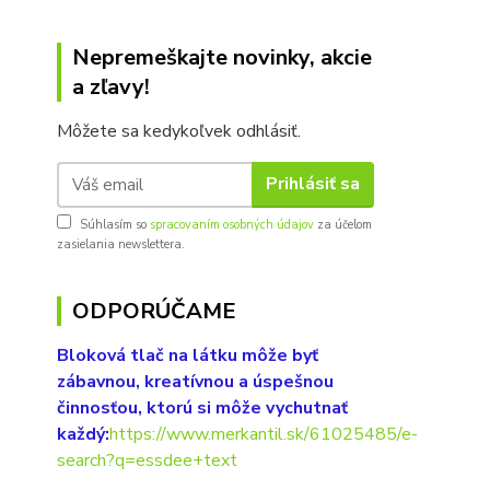
Nepremeškajte novinky, akcie
a zľavy!
Môžete sa kedykoľvek odhlásiť.
Prihlásiť sa
Súhlasím so
spracovaním osobných údajov
za účelom
zasielania newslettera.
ODPORÚČAME
Bloková tlač na látku môže byť
zábavnou, kreatívnou a úspešnou
činnosťou, ktorú si môže vychutnať
každý:
https://www.merkantil.sk/61025485/e-
search?q=essdee+text