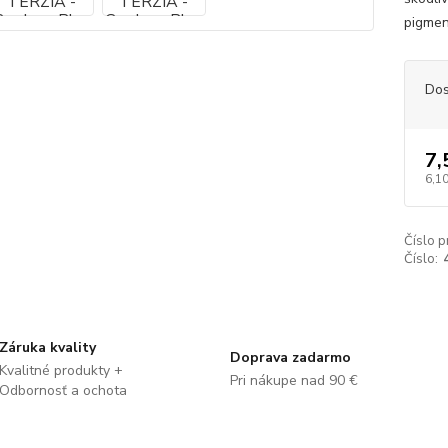
pigmen
Dos
7,
6,10
Číslo p
Číslo:
Záruka kvality
Doprava zadarmo
Kvalitné produkty +
Pri nákupe nad 90 €
Odbornosť a ochota