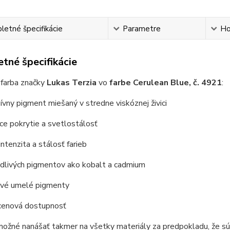
etné špecifikácie
Parametre
Ho
tné špecifikácie
 farba značky
Lukas Terzia
vo
farbe Cerulean Blue, č. 4921
:
ívny pigment miešaný v stredne viskóznej živici
úce pokrytie a svetlostálosť
intenzita a stálosť farieb
odlivých pigmentov ako kobalt a cadmium
livé umelé pigmenty
 cenová dostupnosť
možné nanášať takmer na všetky materiály za predpokladu, že sú