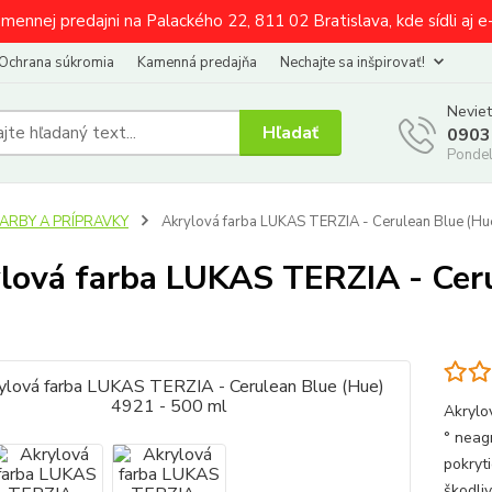
amennej predajni na Palackého 22, 811 02 Bratislava, kde sídli aj 
Ochrana súkromia
Kamenná predajňa
Nechajte sa inšpirovať!
Neviet
Hľadať
0903
Pondel
FARBY A PRÍPRAVKY
Akrylová farba LUKAS TERZIA - Cerulean Blue (Hu
lová farba LUKAS TERZIA - Ceru
Akrylo
° neag
pokryti
škodli