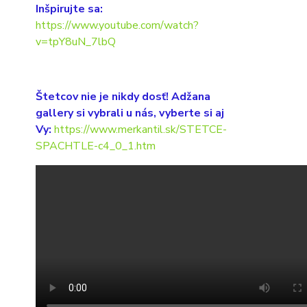
Inšpirujte sa:
https://www.youtube.com/watch?
v=tpY8uN_7lbQ
Štetcov nie je nikdy dosť! Adžana
gallery si vybrali u nás, vyberte si aj
Vy:
https://www.merkantil.sk/STETCE-
SPACHTLE-c4_0_1.htm