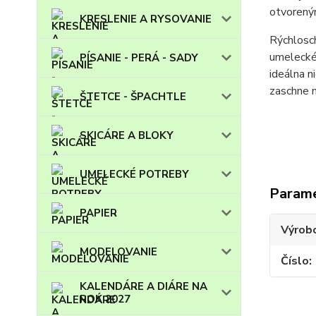
otvoreným
KRESLENIE A RYSOVANIE
Rýchlosch
umelecké
PÍSANIE - PERÁ - SADY
ideálna n
zaschne n
ŠTETCE - ŠPACHTLE
SKICÁRE A BLOKY
UMELECKÉ POTREBY
Param
PAPIER
Výrob
MODELOVANIE
Číslo
KALENDÁRE A DIÁRE NA
ROK 2027