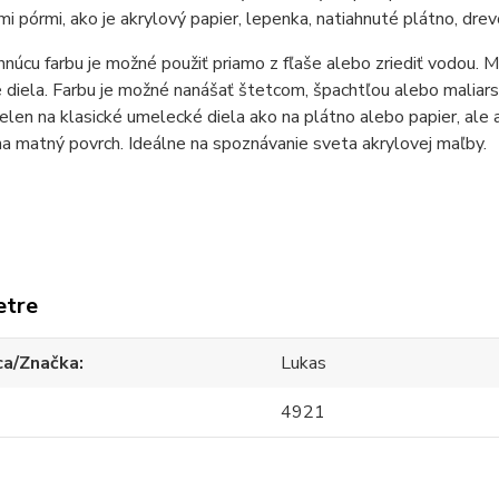
i pórmi, ako je akrylový papier, lepenka, natiahnuté plátno, dre
núcu farbu je možné použiť priamo z fľaše alebo zriediť vodou. M
 diela. Farbu je možné nanášať štetcom, špachtľou alebo mali
ielen na klasické umelecké diela ako na plátno alebo papier, ale 
a matný povrch. Ideálne na spoznávanie sveta akrylovej maľby.
etre
ca/Značka
Lukas
4921