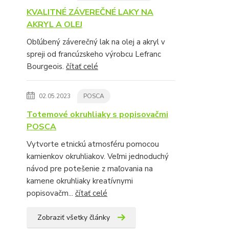
KVALITNÉ ZÁVEREČNÉ LAKY NA
AKRYL A OLEJ
Obľúbený záverečný lak na olej a akryl v
spreji od francúzskeho výrobcu Lefranc
Bourgeois.
čítať celé
02.05.2023
POSCA
Totemové okruhliaky s popisovačmi
POSCA
Vytvorte etnickú atmosféru pomocou
kamienkov okruhliakov. Veľmi jednoduchý
návod pre potešenie z maľovania na
kamene okruhliaky kreatívnymi
popisovačm...
čítať celé
Zobraziť všetky články