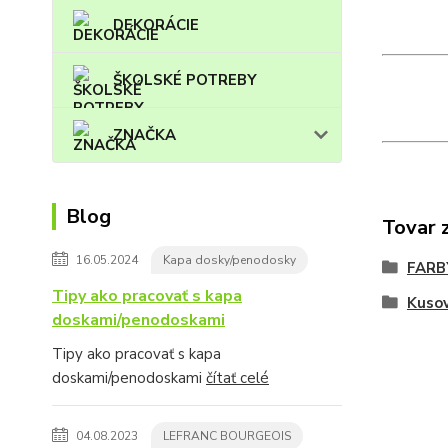
DEKORÁCIE
ŠKOLSKÉ POTREBY
ZNAČKA
Blog
Tovar 
16.05.2024
Kapa dosky/penodosky
FARB
Tipy ako pracovať s kapa
Kuso
doskami/penodoskami
Tipy ako pracovať s kapa
doskami/penodoskami
čítať celé
04.08.2023
LEFRANC BOURGEOIS