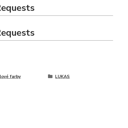
Requests
Requests
lové farby
LUKAS