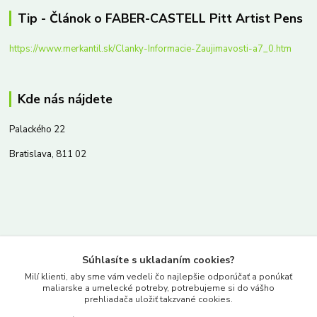
Tip - Článok o FABER-CASTELL Pitt Artist Pens
https://www.merkantil.sk/Clanky-Informacie-Zaujimavosti-a7_0.htm
Kde nás nájdete
Palackého 22
Bratislava, 811 02
Kontakty
Súhlasíte s ukladaním cookies?
www.merkantil.sk
Milí klienti, aby sme vám vedeli čo najlepšie odporúčať a ponúkať
maliarske a umelecké potreby, potrebujeme si do vášho
prehliadača uložiť takzvané cookies.
0903 233 443