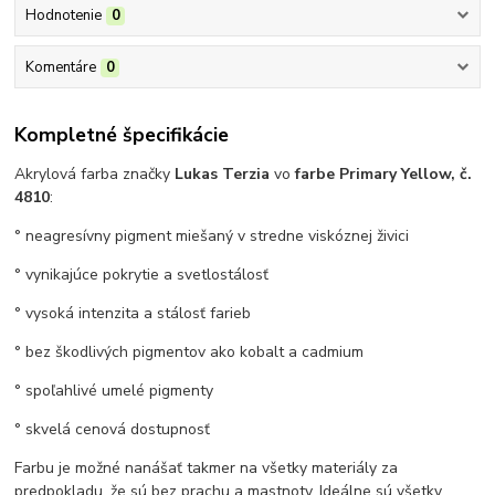
Hodnotenie
0
Komentáre
0
Kompletné špecifikácie
Akrylová farba značky
Lukas Terzia
vo
farbe Primary Yellow, č.
4810
:
° neagresívny pigment miešaný v stredne viskóznej živici
° vynikajúce pokrytie a svetlostálosť
° vysoká intenzita a stálosť farieb
° bez škodlivých pigmentov ako kobalt a cadmium
° spoľahlivé umelé pigmenty
° skvelá cenová dostupnosť
Farbu je možné nanášať takmer na všetky materiály za
predpokladu, že sú bez prachu a mastnoty. Ideálne sú všetky