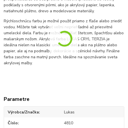
podklady s otvorenými pórmi, ako je akrylový papier, lepenka,
natiahnuté plátno, drevo a modelovacie materiály.
Rýchloschnúcu farbu je možné použiť priamo z fľaše alebo zriediť
vodou. Môžete tak vytvárať veľmi nepriehľadné až priesvitné
umelecké diela. Farbu je možné nanášať štetcom, špachtľou alebo
maliarskym nožom. Akrylová farba LUKAS CRYL TERZIA je
ideálna nielen na klasické umelecké diela ako na plátno alebo
papier, ale aj na podmaľby, dekorácie a scénické návrhy.
Finálne
farba zaschne na matný povrch. Ideálne na spoznávanie sveta
akrylovej maľby.
Parametre
Výrobca/Značka
Lukas
Číslo
4810