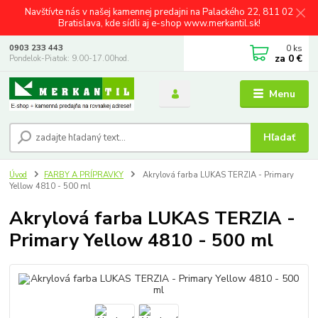
Navštívte nás v našej kamennej predajni na Palackého 22, 811 02
Bratislava, kde sídli aj e-shop www.merkantil.sk!
0
ks
0903 233 443
za
0 €
Pondelok-Piatok: 9.00-17.00hod.
Menu
Hľadať
Úvod
FARBY A PRÍPRAVKY
Akrylová farba LUKAS TERZIA - Primary
Yellow 4810 - 500 ml
Akrylová farba LUKAS TERZIA -
Primary Yellow 4810 - 500 ml