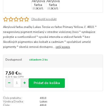
Ohodnotiť produkt
Akrylová farba značky Lukas Terzia vo farbe Primary Yellow, č. 4810: °
neagresívny pigment miešaný v stredne viskóznej živici ° vynikajúce
pokrytie a svetlostálosť ° vysoká intenzita a stálosť farieb ° bez
škodlivých pigmentov ako kobalt a cadmium ° spoľahlivé umelé
pigmenty ° skvelá cenová dostupno...
celý popis
Dostupnosť
skladom 2 ks
7,50 €
/
ks
6,10 €
bez DPH
Pridať do košíka
Číslo produktu:
4810
Výrobca/Značka:
Lukas
Číslo:
4810