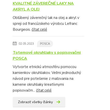
KVALITNÉ ZÁVEREČNÉ LAKY NA
AKRYL A OLEJ
Obľúbený záverečný lak na olej a akryl v
spreji od francúzskeho výrobcu Lefranc
Bourgeois.
čítať celé
02.05.2023
POSCA
Totemové okruhliaky s popisovačmi
POSCA
Vytvorte etnickú atmosféru pomocou
kamienkov okruhliakov. Veľmi jednoduchý
návod pre potešenie z maľovania na
kamene okruhliaky kreatívnymi
popisovačm...
čítať celé
Zobraziť všetky články