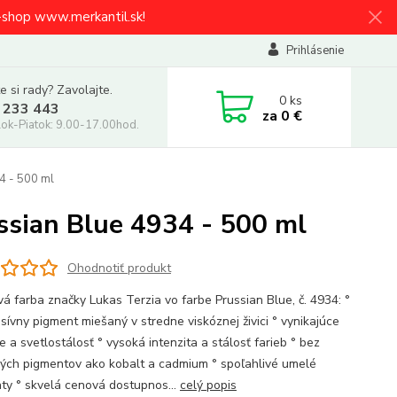
e-shop www.merkantil.sk!
Prihlásenie
e si rady? Zavolajte.
0
ks
 233 443
za
0 €
ok-Piatok: 9.00-17.00hod.
4 - 500 ml
sian Blue 4934 - 500 ml
Ohodnotiť produkt
vá farba značky Lukas Terzia vo farbe Prussian Blue, č. 4934: °
sívny pigment miešaný v stredne viskóznej živici ° vynikajúce
e a svetlostálosť ° vysoká intenzita a stálosť farieb ° bez
vých pigmentov ako kobalt a cadmium ° spoľahlivé umelé
ty ° skvelá cenová dostupnos...
celý popis