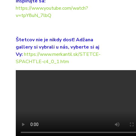
Inšpirujte sa:
https://www.youtube.com/watch?
v=tpY8uN_7lbQ
Štetcov nie je nikdy dosť! Adžana
gallery si vybrali u nás, vyberte si aj
Vy:
https://www.merkantil.sk/STETCE-
SPACHTLE-c4_0_1.htm