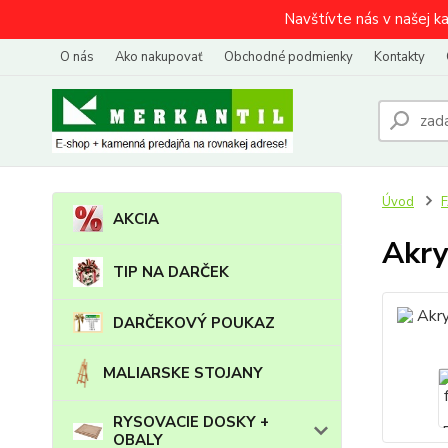
Navštívte nás v našej k
O nás
Ako nakupovať
Obchodné podmienky
Kontakty
Úvod
AKCIA
Akry
TIP NA DARČEK
DARČEKOVÝ POUKAZ
MALIARSKE STOJANY
RYSOVACIE DOSKY +
OBALY