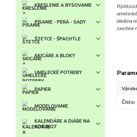
KRESLENIE A RYSOVANIE
Rýchlosch
umelecké
ideálna n
PÍSANIE - PERÁ - SADY
zaschne n
ŠTETCE - ŠPACHTLE
SKICÁRE A BLOKY
Param
UMELECKÉ POTREBY
Výrob
PAPIER
Číslo
MODELOVANIE
KALENDÁRE A DIÁRE NA
ROK 2027