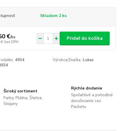
tupnosť
Skladom 2 ks
50 €
/
ks
Pridať do košíka
 €
bez DPH
roduktu:
4934
Výrobca/Značka:
Lukas
4934
Rýchle dodanie
Široký sortiment
Spoľahlivé a pohodlné
Farby, Plátna, Štetce,
doručovanie cez
Stojany
Packetu