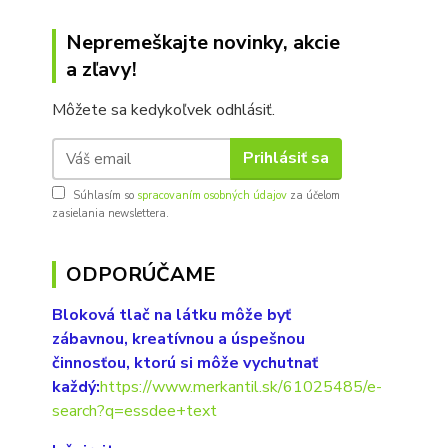
Nepremeškajte novinky, akcie
a zľavy!
Môžete sa kedykoľvek odhlásiť.
Prihlásiť sa
Súhlasím so
spracovaním osobných údajov
za účelom
zasielania newslettera.
ODPORÚČAME
Bloková tlač na látku môže byť
zábavnou, kreatívnou a úspešnou
činnosťou, ktorú si môže vychutnať
každý:
https://www.merkantil.sk/61025485/e-
search?q=essdee+text