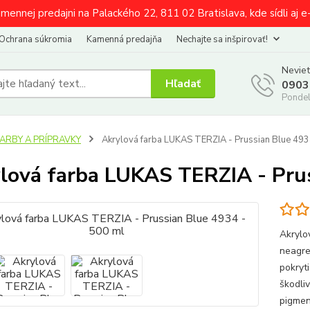
amennej predajni na Palackého 22, 811 02 Bratislava, kde sídli aj 
Ochrana súkromia
Kamenná predajňa
Nechajte sa inšpirovať!
Neviet
Hľadať
0903
Pondel
FARBY A PRÍPRAVKY
Akrylová farba LUKAS TERZIA - Prussian Blue 493
lová farba LUKAS TERZIA - Prus
Akrylo
neagre
pokryti
škodli
pigmen