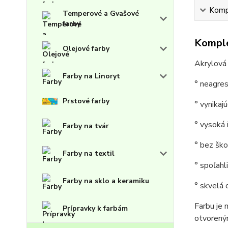
Kompl
Temperové a Gvašové
farby
Komple
Olejové farby
Akrylová
Farby na Linoryt
° neagres
Prstové farby
° vynikaj
° vysoká 
Farby na tvár
° bez šk
Farby na textil
° spoľah
Farby na sklo a keramiku
° skvelá
Farbu je 
Prípravky k farbám
otvoreným