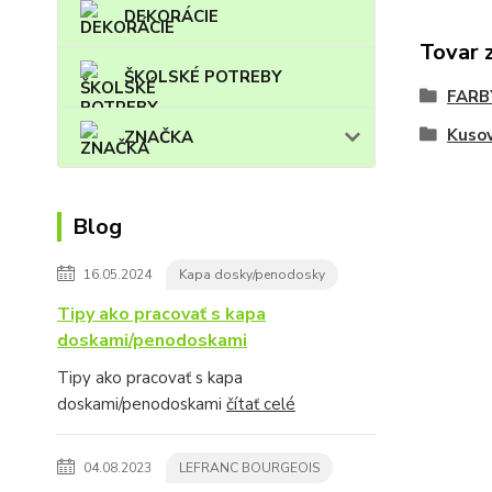
DEKORÁCIE
Tovar 
ŠKOLSKÉ POTREBY
FARB
Kuso
ZNAČKA
Blog
16.05.2024
Kapa dosky/penodosky
Tipy ako pracovať s kapa
doskami/penodoskami
Tipy ako pracovať s kapa
doskami/penodoskami
čítať celé
04.08.2023
LEFRANC BOURGEOIS