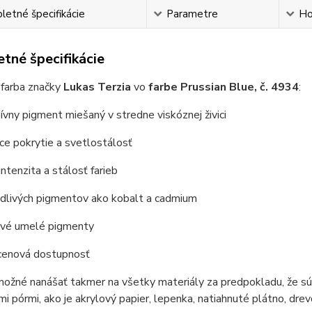
etné špecifikácie
Parametre
Ho
tné špecifikácie
 farba značky
Lukas Terzia
vo
farbe Prussian Blue, č. 4934
:
ívny pigment miešaný v stredne viskóznej živici
úce pokrytie a svetlostálosť
intenzita a stálosť farieb
odlivých pigmentov ako kobalt a cadmium
livé umelé pigmenty
 cenová dostupnosť
možné nanášať takmer na všetky materiály za predpokladu, že sú
i pórmi, ako je akrylový papier, lepenka, natiahnuté plátno, dre