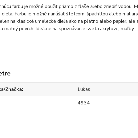
núcu farbu je možné použiť priamo z fľaše alebo zriediť vodou. M
 diela. Farbu je možné nanášať štetcom, špachtľou alebo mali
ielen na klasické umelecké diela ako na plátno alebo papier, ale 
a matný povrch. Ideálne na spoznávanie sveta akrylovej maľby.
etre
ca/Značka
Lukas
4934