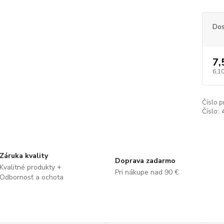
Dos
7,
6,10
Číslo p
Číslo:
Záruka kvality
Doprava zadarmo
Kvalitné produkty +
Pri nákupe nad 90 €
Odbornosť a ochota