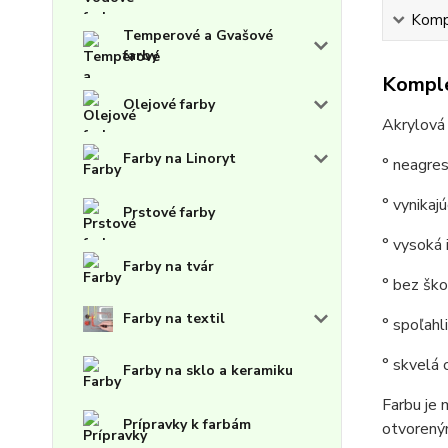
Kompl
Temperové a Gvašové
farby
Komple
Olejové farby
Akrylová
Farby na Linoryt
° neagres
° vynikaj
Prstové farby
° vysoká 
Farby na tvár
° bez šk
Farby na textil
° spoľah
° skvelá
Farby na sklo a keramiku
Farbu je 
Prípravky k farbám
otvoreným