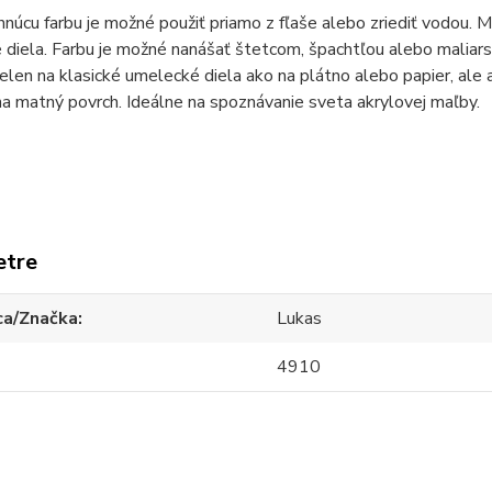
núcu farbu je možné použiť priamo z fľaše alebo zriediť vodou. M
 diela. Farbu je možné nanášať štetcom, špachtľou alebo mali
ielen na klasické umelecké diela ako na plátno alebo papier, ale 
a matný povrch. Ideálne na spoznávanie sveta akrylovej maľby.
etre
ca/Značka
Lukas
4910