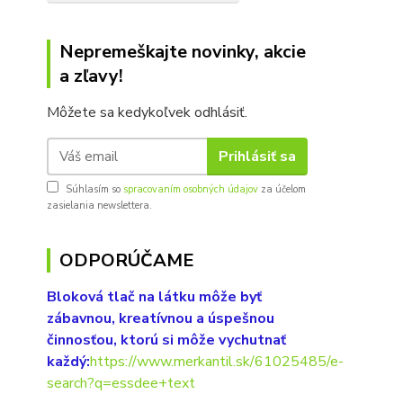
Nepremeškajte novinky, akcie
a zľavy!
Môžete sa kedykoľvek odhlásiť.
Prihlásiť sa
Súhlasím so
spracovaním osobných údajov
za účelom
zasielania newslettera.
ODPORÚČAME
Bloková tlač na látku môže byť
zábavnou, kreatívnou a úspešnou
činnosťou, ktorú si môže vychutnať
každý:
https://www.merkantil.sk/61025485/e-
search?q=essdee+text