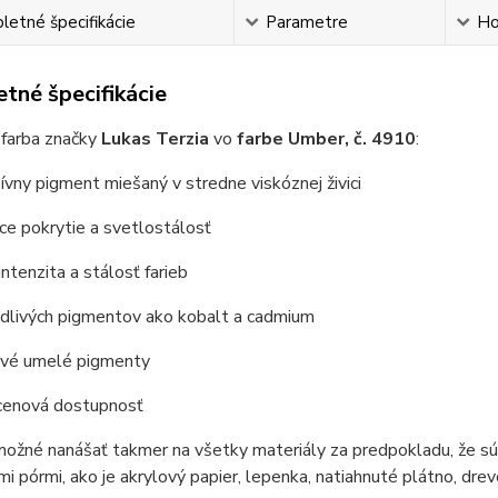
etné špecifikácie
Parametre
Ho
tné špecifikácie
 farba značky
Lukas Terzia
vo
farbe Umber, č. 4910
:
ívny pigment miešaný v stredne viskóznej živici
úce pokrytie a svetlostálosť
intenzita a stálosť farieb
odlivých pigmentov ako kobalt a cadmium
livé umelé pigmenty
 cenová dostupnosť
možné nanášať takmer na všetky materiály za predpokladu, že sú
i pórmi, ako je akrylový papier, lepenka, natiahnuté plátno, dre