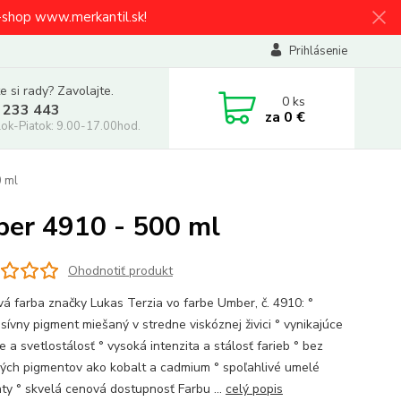
e-shop www.merkantil.sk!
Prihlásenie
e si rady? Zavolajte.
0
ks
 233 443
za
0 €
ok-Piatok: 9.00-17.00hod.
0 ml
er 4910 - 500 ml
Ohodnotiť produkt
vá farba značky Lukas Terzia vo farbe Umber, č. 4910: °
sívny pigment miešaný v stredne viskóznej živici ° vynikajúce
e a svetlostálosť ° vysoká intenzita a stálosť farieb ° bez
vých pigmentov ako kobalt a cadmium ° spoľahlivé umelé
ty ° skvelá cenová dostupnosť Farbu ...
celý popis