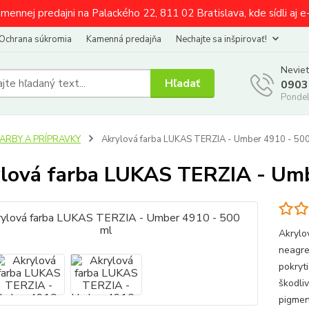
amennej predajni na Palackého 22, 811 02 Bratislava, kde sídli aj 
Ochrana súkromia
Kamenná predajňa
Nechajte sa inšpirovať!
Neviet
Hľadať
0903
Pondel
FARBY A PRÍPRAVKY
Akrylová farba LUKAS TERZIA - Umber 4910 - 50
lová farba LUKAS TERZIA - Umb
Akrylo
neagre
pokryti
škodli
pigmen