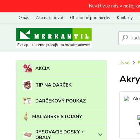
Navštívte nás v našej k
O nás
Ako nakupovať
Obchodné podmienky
Kontakty
Úvod
AKCIA
Akry
TIP NA DARČEK
DARČEKOVÝ POUKAZ
MALIARSKE STOJANY
RYSOVACIE DOSKY +
OBALY