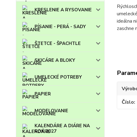
Rýchlosch
KRESLENIE A RYSOVANIE
umelecké
ideálna n
PÍSANIE - PERÁ - SADY
zaschne n
ŠTETCE - ŠPACHTLE
SKICÁRE A BLOKY
Param
UMELECKÉ POTREBY
Výrob
PAPIER
Číslo
MODELOVANIE
KALENDÁRE A DIÁRE NA
ROK 2027