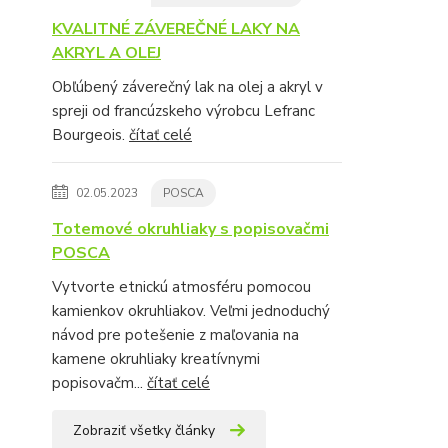
KVALITNÉ ZÁVEREČNÉ LAKY NA
AKRYL A OLEJ
Obľúbený záverečný lak na olej a akryl v
spreji od francúzskeho výrobcu Lefranc
Bourgeois.
čítať celé
02.05.2023
POSCA
Totemové okruhliaky s popisovačmi
POSCA
Vytvorte etnickú atmosféru pomocou
kamienkov okruhliakov. Veľmi jednoduchý
návod pre potešenie z maľovania na
kamene okruhliaky kreatívnymi
popisovačm...
čítať celé
Zobraziť všetky články