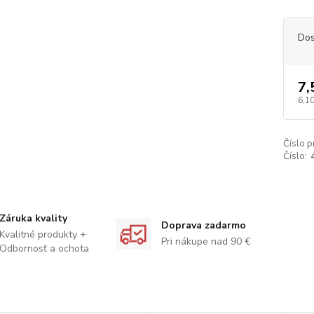
Dos
7,
6,10
Číslo p
Číslo:
Záruka kvality
Doprava zadarmo
Kvalitné produkty +
Pri nákupe nad 90 €
Odbornosť a ochota