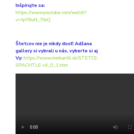
Inšpirujte sa:
https://www.youtube.com/watch?
v=tpY8uN_7lbQ
Štetcov nie je nikdy dosť! Adžana
gallery si vybrali u nás, vyberte si aj
Vy:
https://www.merkantil.sk/STETCE-
SPACHTLE-c4_0_1.htm