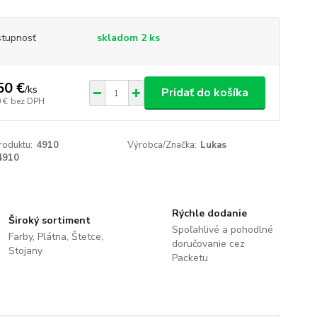
tupnosť
skladom 2 ks
50 €
/
ks
Pridať do košíka
 €
bez DPH
roduktu:
4910
Výrobca/Značka:
Lukas
4910
Rýchle dodanie
Široký sortiment
Spoľahlivé a pohodlné
Farby, Plátna, Štetce,
doručovanie cez
Stojany
Packetu