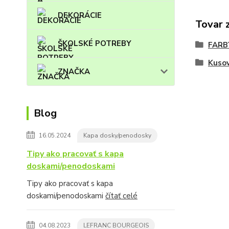
DEKORÁCIE
Tovar 
ŠKOLSKÉ POTREBY
FARB
Kuso
ZNAČKA
Blog
16.05.2024
Kapa dosky/penodosky
Tipy ako pracovať s kapa
doskami/penodoskami
Tipy ako pracovať s kapa
doskami/penodoskami
čítať celé
04.08.2023
LEFRANC BOURGEOIS