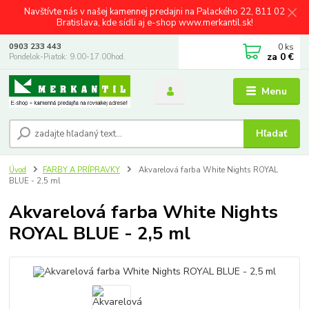
Navštívte nás v našej kamennej predajni na Palackého 22, 811 02
Bratislava, kde sídli aj e-shop www.merkantil.sk!
0
ks
0903 233 443
za
0 €
Pondelok-Piatok: 9.00-17.00hod.
Menu
Hľadať
Úvod
FARBY A PRÍPRAVKY
Akvarelová farba White Nights ROYAL
BLUE - 2,5 ml
Akvarelová farba White Nights
ROYAL BLUE - 2,5 ml