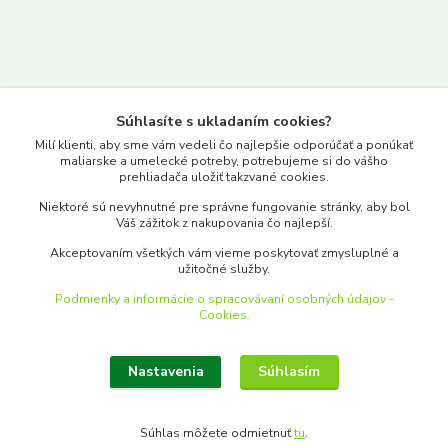
Kontakty
Súhlasíte s ukladaním cookies?
www.merkantil.sk
Milí klienti, aby sme vám vedeli čo najlepšie odporúčať a ponúkať
maliarske a umelecké potreby, potrebujeme si do vášho
prehliadača uložiť takzvané cookies.
0903 233 443
Niektoré sú nevyhnutné pre správne fungovanie stránky, aby bol
Pondelok-Piatok: 9.00-17.00hod.
Váš zážitok z nakupovania čo najlepší.
objednavky@merkantil-obchod.sk
Akceptovaním všetkých vám vieme poskytovať zmysluplné a
užitočné služby.
Podmienky a informácie o spracovávaní osobných údajov -
Cookies.
Nastavenia
Súhlasím
Upraviť zber cookies.
Súhlas môžete odmietnuť
tu
.
Vytvorené na
Eshop-rychlo.sk