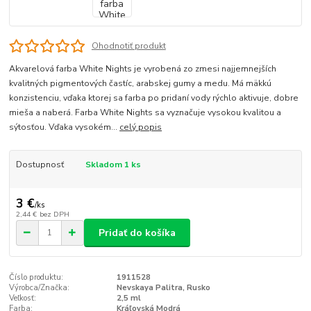
Ohodnotiť produkt
Akvarelová farba White Nights je vyrobená zo zmesi najjemnejších
kvalitných pigmentových častíc, arabskej gumy a medu. Má mäkkú
konzistenciu, vďaka ktorej sa farba po pridaní vody rýchlo aktivuje, dobre
mieša a naberá. Farba White Nights sa vyznačuje vysokou kvalitou a
sýtosťou. Vďaka vysokém...
celý popis
Dostupnosť
Skladom 1 ks
3 €
/
ks
2,44 €
bez DPH
Pridať do košíka
Číslo produktu:
1911528
Výrobca/Značka:
Nevskaya Palitra, Rusko
Veľkosť:
2,5 ml
Farba:
Kráľovská Modrá