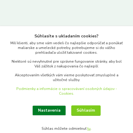
Kontakty
Súhlasíte s ukladaním cookies?
www.merkantil.sk
Milí klienti, aby sme vám vedeli čo najlepšie odporúčať a ponúkať
maliarske a umelecké potreby, potrebujeme si do vášho
prehliadača uložiť takzvané cookies.
0903 233 443
Niektoré sú nevyhnutné pre správne fungovanie stránky, aby bol
Pondelok-Piatok: 9.00-17.00hod.
Váš zážitok z nakupovania čo najlepší.
objednavky@merkantil-obchod.sk
Akceptovaním všetkých vám vieme poskytovať zmysluplné a
užitočné služby.
Podmienky a informácie o spracovávaní osobných údajov -
Cookies.
Nastavenia
Súhlasím
Upraviť zber cookies.
Súhlas môžete odmietnuť
tu
.
Vytvorené na
Eshop-rychlo.sk