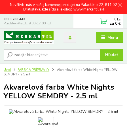
Navštívte nás v našej kamennej predajni na Palackého 22, 811 02
Bratislava, kde sídli aj e-shop www.merkantil.sk!
0
ks
0903 233 443
za
0 €
Pondelok-Piatok: 9.00-17.00hod.
Menu
Hľadať
Úvod
FARBY A PRÍPRAVKY
Akvarelová farba White Nights YELLOW
SEMDRY - 2,5 ml
Akvarelová farba White Nights
YELLOW SEMDRY - 2,5 ml