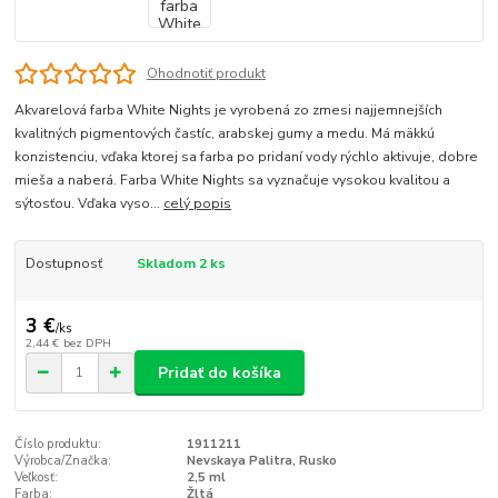
Ohodnotiť produkt
Akvarelová farba White Nights je vyrobená zo zmesi najjemnejších
kvalitných pigmentových častíc, arabskej gumy a medu. Má mäkkú
konzistenciu, vďaka ktorej sa farba po pridaní vody rýchlo aktivuje, dobre
mieša a naberá. Farba White Nights sa vyznačuje vysokou kvalitou a
sýtosťou. Vďaka vyso...
celý popis
Dostupnosť
Skladom 2 ks
3 €
/
ks
2,44 €
bez DPH
Pridať do košíka
Číslo produktu:
1911211
Výrobca/Značka:
Nevskaya Palitra, Rusko
Veľkosť:
2,5 ml
Farba:
Žltá