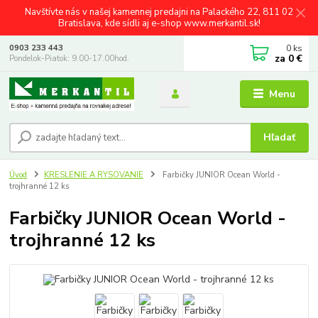
Navštívte nás v našej kamennej predajni na Palackého 22, 811 02
Bratislava, kde sídli aj e-shop www.merkantil.sk!
0
ks
0903 233 443
za
0 €
Pondelok-Piatok: 9.00-17.00hod.
Menu
Hľadať
Úvod
KRESLENIE A RYSOVANIE
Farbičky JUNIOR Ocean World -
trojhranné 12 ks
Farbičky JUNIOR Ocean World -
trojhranné 12 ks