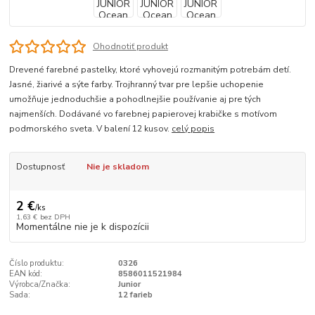
Ohodnotiť produkt
Drevené farebné pastelky, ktoré vyhovejú rozmanitým potrebám detí.
Jasné, žiarivé a sýte farby. Trojhranný tvar pre lepšie uchopenie
umožňuje jednoduchšie a pohodlnejšie používanie aj pre tých
najmenších. Dodávané vo farebnej papierovej krabičke s motívom
podmorského sveta. V balení 12 kusov.
celý popis
Dostupnosť
Nie je skladom
2 €
/
ks
1,63 €
bez DPH
Momentálne nie je k dispozícii
Číslo produktu:
0326
EAN kód:
8586011521984
Výrobca/Značka:
Junior
Sada:
12 farieb