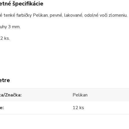
tné špecifikácie
é tenké farbičky Pelikan, pevné, lakované, odolné voči zlomeniu.
tuhy 3 mm.
2 ks.
etre
ca/Značka
Pelikan
ie
12 ks