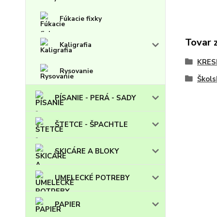
Fúkacie fixky
Tovar 
Kaligrafia
KRES
Rysovanie
Škols
PÍSANIE - PERÁ - SADY
ŠTETCE - ŠPACHTLE
SKICÁRE A BLOKY
UMELECKÉ POTREBY
PAPIER