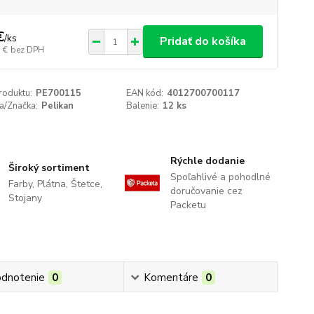
€
/
ks
Pridať do košíka
 €
bez DPH
roduktu:
PE700115
EAN kód:
4012700700117
a/Značka:
Pelikan
Balenie:
12 ks
Rýchle dodanie
Široký sortiment
Spoľahlivé a pohodlné
Farby, Plátna, Štetce,
doručovanie cez
Stojany
Packetu
dnotenie
0
Komentáre
0