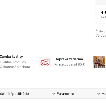
4 
3,25
Číslo p
Výrobc
Záruka kvality
Doprava zadarmo
Kvalitné produkty +
Pri nákupe nad 90 €
Odbornosť a ochota
etné špecifikácie
Parametre
Ho