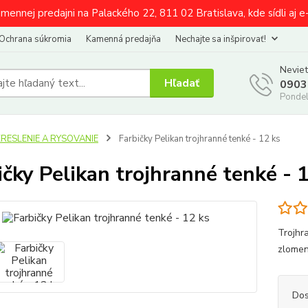
amennej predajni na Palackého 22, 811 02 Bratislava, kde sídli aj 
Ochrana súkromia
Kamenná predajňa
Nechajte sa inšpirovať!
Neviet
Hľadať
0903
Pondel
KRESLENIE A RYSOVANIE
Farbičky Pelikan trojhranné tenké - 12 ks
ičky Pelikan trojhranné tenké - 
Trojhr
zlomen
Dos