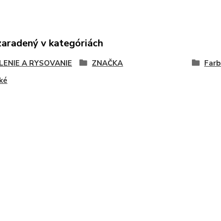
zaradený v kategóriách
LENIE A RYSOVANIE
ZNAČKA
Farb
ké