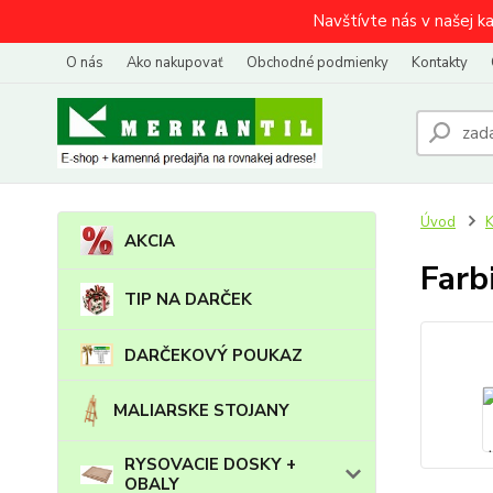
Navštívte nás v našej k
O nás
Ako nakupovať
Obchodné podmienky
Kontakty
Úvod
AKCIA
Farb
TIP NA DARČEK
DARČEKOVÝ POUKAZ
MALIARSKE STOJANY
RYSOVACIE DOSKY +
OBALY