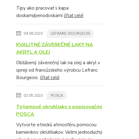
Tipy ako pracovať s kapa
doskami/penodoskami
čítať celé
04.08.2023
LEFRANC BOURGEOIS
KVALITNÉ ZÁVEREČNÉ LAKY NA
AKRYL A OLEJ
Obľúbený záverečný lak na olej a akryl v
spreji od francúzskeho výrobcu Lefranc
Bourgeois.
čítať celé
02.05.2023
POSCA
Totemové okruhliaky s popisovačmi
POSCA
Vytvorte etnickú atmosféru pomocou
kamienkov okruhliakov. Veľmi jednoduchý