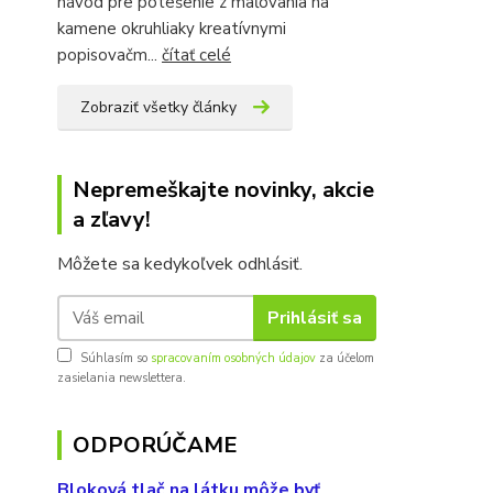
návod pre potešenie z maľovania na
kamene okruhliaky kreatívnymi
popisovačm...
čítať celé
Zobraziť všetky články
Nepremeškajte novinky, akcie
a zľavy!
Môžete sa kedykoľvek odhlásiť.
Prihlásiť sa
Súhlasím so
spracovaním osobných údajov
za účelom
zasielania newslettera.
ODPORÚČAME
Bloková tlač na látku môže byť