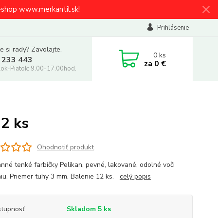
e-shop www.merkantil.sk!
Prihlásenie
e si rady? Zavolajte.
0
ks
 233 443
za
0 €
ok-Piatok: 9.00-17.00hod.
12 ks
Ohodnotiť produkt
anné tenké farbičky Pelikan, pevné, lakované, odolné voči
iu. Priemer tuhy 3 mm. Balenie 12 ks.
celý popis
tupnosť
Skladom 5 ks