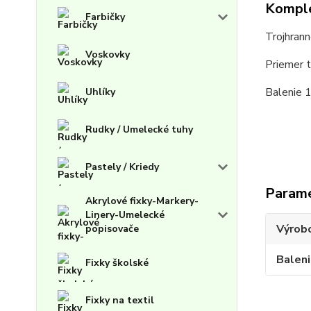
Komple
Farbičky
Trojhrann
Voskovky
Priemer 
Balenie 1
Uhlíky
Rudky / Umelecké tuhy
Pastely / Kriedy
Param
Akrylové fixky-Markery-
Linery-Umelecké
Výrob
popisovače
Balen
Fixky školské
Fixky na textil