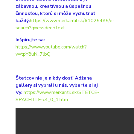
zábavnou, kreatívnou a úspešnou
činnosťou, ktorú si môže vychutnať
každý:
https://www.merkantil.sk/61025485/e-
search?q=essdee+text
Inšpirujte sa:
https://www.youtube.com/watch?
v=tpY8uN_7lbQ
Štetcov nie je nikdy dosť! Adžana
gallery si vybrali u nás, vyberte si aj
Vy:
https://www.merkantil.sk/STETCE-
SPACHTLE-c4_0_1.htm