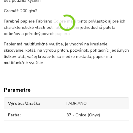
bez použitia kyselín.
Gramáž: 200 g/m2
Farebné papiere Fabriano Colore majú tento prívlastok aj pre ich
charakteristické vlastnosti, ako sú veľmi jednoduchá paleta
odtieňov a prírodný povrch papiera.
Papier má multifunkčné využitie, je vhodný na kreslenie,
skicovanie, koláž, na výrobu príloh, pozvánok, pohľadníc, jedálnych
lístkov, atď., vašej kreativite sa medze nekladú, papier má
multifunkčné využitie.
Parametre
Výrobca/Značka
FABRIANO
Farba
37 - Onice (Onyx)