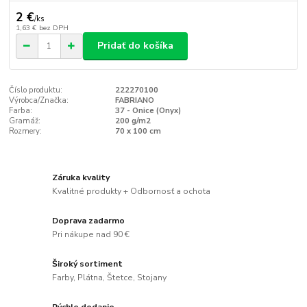
2 €
/
ks
1,63 €
bez DPH
Pridať do košíka
Číslo produktu:
222270100
Výrobca/Značka:
FABRIANO
Farba:
37 - Onice (Onyx)
Gramáž:
200 g/m2
Rozmery:
70 x 100 cm
Záruka kvality
Kvalitné produkty + Odbornosť a ochota
Doprava zadarmo
Pri nákupe nad 90 €
Široký sortiment
Farby, Plátna, Štetce, Stojany
Rýchle dodanie