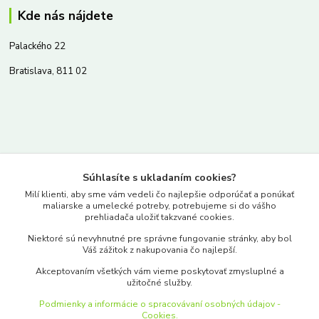
Kde nás nájdete
Palackého 22
Bratislava, 811 02
Kontakty
Súhlasíte s ukladaním cookies?
www.merkantil.sk
Milí klienti, aby sme vám vedeli čo najlepšie odporúčať a ponúkať
maliarske a umelecké potreby, potrebujeme si do vášho
prehliadača uložiť takzvané cookies.
0903 233 443
Niektoré sú nevyhnutné pre správne fungovanie stránky, aby bol
Pondelok-Piatok: 9.00-17.00hod.
Váš zážitok z nakupovania čo najlepší.
objednavky@merkantil-obchod.sk
Akceptovaním všetkých vám vieme poskytovať zmysluplné a
užitočné služby.
Podmienky a informácie o spracovávaní osobných údajov -
Cookies.