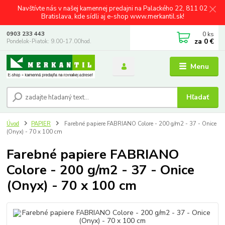
Navštívte nás v našej kamennej predajni na Palackého 22, 811 02
Bratislava, kde sídli aj e-shop www.merkantil.sk!
0
ks
0903 233 443
za
0 €
Pondelok-Piatok: 9.00-17.00hod.
Menu
Hľadať
Úvod
PAPIER
Farebné papiere FABRIANO Colore - 200 g/m2 - 37 - Onice
(Onyx) - 70 x 100 cm
Farebné papiere FABRIANO
Colore - 200 g/m2 - 37 - Onice
(Onyx) - 70 x 100 cm