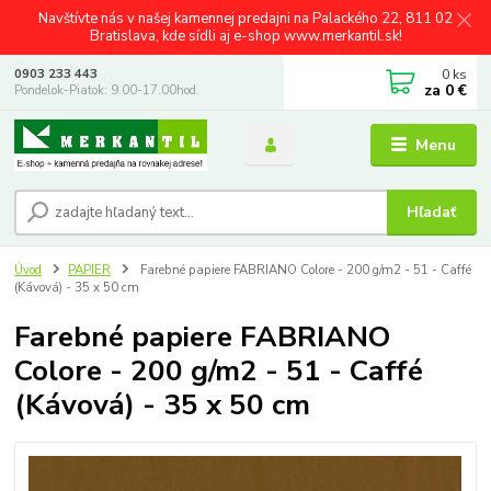
Navštívte nás v našej kamennej predajni na Palackého 22, 811 02
Bratislava, kde sídli aj e-shop www.merkantil.sk!
0
ks
0903 233 443
za
0 €
Pondelok-Piatok: 9.00-17.00hod.
Menu
Hľadať
Úvod
PAPIER
Farebné papiere FABRIANO Colore - 200 g/m2 - 51 - Caffé
(Kávová) - 35 x 50 cm
Farebné papiere FABRIANO
Colore - 200 g/m2 - 51 - Caffé
(Kávová) - 35 x 50 cm