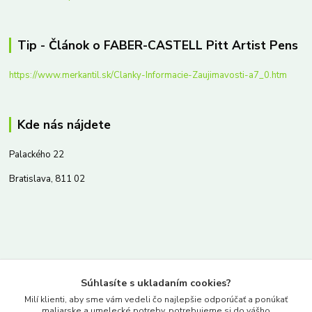
Tip - Článok o FABER-CASTELL Pitt Artist Pens
https://www.merkantil.sk/Clanky-Informacie-Zaujimavosti-a7_0.htm
Kde nás nájdete
Palackého 22
Bratislava, 811 02
Kontakty
Súhlasíte s ukladaním cookies?
www.merkantil.sk
Milí klienti, aby sme vám vedeli čo najlepšie odporúčať a ponúkať
maliarske a umelecké potreby, potrebujeme si do vášho