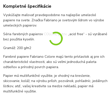
Kompletné špecifikácie
Vyskúšajte maľovať pravdepodobne na najlepšie umelecké
papiere na svete. Značka Fabriano je svetovým lídrom vo výrobe
umeleckých papierov.
Séria farebných papierov COLORE je tzv. „acid free“ - sú vyrábané
bez použitia kyselín.
Gramáž: 200 g/m2
Farebné papiere Fabriano Colore majú tento prívlastok aj pre ich
charakteristické vlastnosti, ako sú veľmi jednoduchá paleta
odtieňov a prírodný povrch papiera.
Papier má multifunkčné využitie, je vhodný na kreslenie,
skicovanie, koláž, na výrobu príloh, pozvánok, pohľadníc, jedálnych
lístkov, atď., vašej kreativite sa medze nekladú, papier má
multifunkčné využitie.