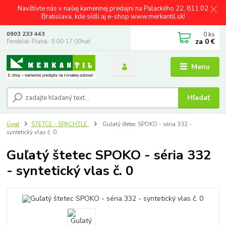
Navštívte nás v našej kamennej predajni na Palackého 22, 811 02
Bratislava, kde sídli aj e-shop www.merkantil.sk!
0
ks
0903 233 443
za
0 €
Pondelok-Piatok: 9.00-17.00hod.
Menu
Hľadať
Úvod
ŠTETCE - ŠPACHTLE
Guľatý štetec SPOKO - séria 332 -
syntetický vlas č. 0
Guľatý štetec SPOKO - séria 332
- syntetický vlas č. 0