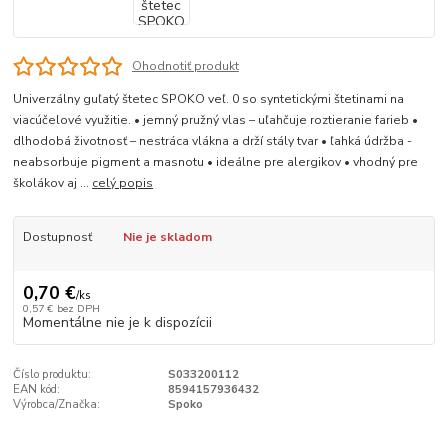
Ohodnotiť produkt
Univerzálny guľatý štetec SPOKO veľ. 0 so syntetickými štetinami na
viacúčelové využitie. • jemný pružný vlas – uľahčuje roztieranie farieb •
dlhodobá životnosť – nestráca vlákna a drží stály tvar • ľahká údržba -
neabsorbuje pigment a masnotu • ideálne pre alergikov • vhodný pre
školákov aj ...
celý popis
Dostupnosť
Nie je skladom
0,70 €
/
ks
0,57 €
bez DPH
Momentálne nie je k dispozícii
Číslo produktu:
S033200112
EAN kód:
8594157936432
Výrobca/Značka:
Spoko